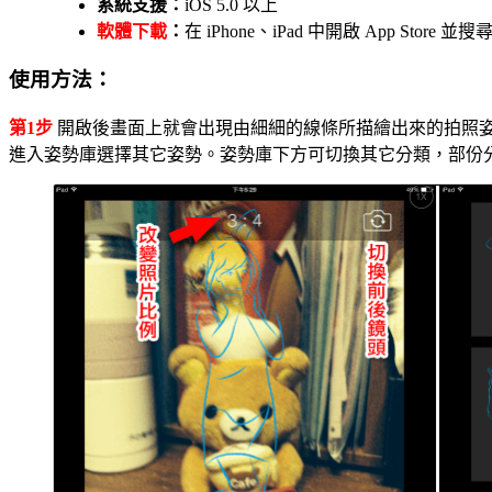
系統支援：
iOS 5.0 以上
軟體下載
：
在 iPhone、iPad 中開啟 App Stor
使用方法：
第1步
開啟後畫面上就會出現由細細的線條所描繪出來的拍照姿勢
進入姿勢庫選擇其它姿勢。姿勢庫下方可切換其它分類，部份