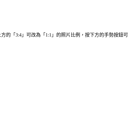
「3:4」可改為「1:1」的照片比例，按下方的手勢按鈕可