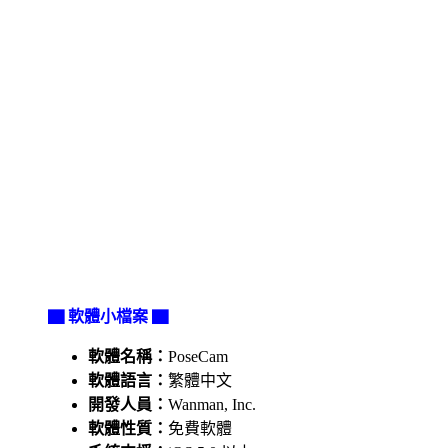
▇ 軟體小檔案 ▇
軟體名稱：
PoseCam
軟體語言：
繁體中文
開發人員：
Wanman, Inc.
軟體性質：
免費軟體