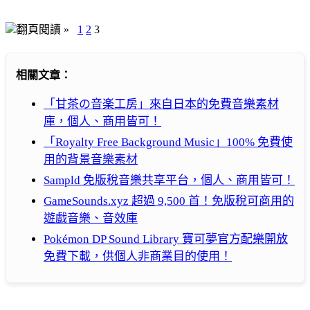
翻頁閱讀 »
1
2
3
相關文章：
「甘茶の音楽工房」來自日本的免費音樂素材
庫，個人、商用皆可！
「Royalty Free Background Music」100% 免費使
用的背景音樂素材
Sampld 免版稅音樂共享平台，個人、商用皆可！
GameSounds.xyz 超過 9,500 首！免版稅可商用的
遊戲音樂、音效庫
Pokémon DP Sound Library 寶可夢官方配樂開放
免費下載，供個人非商業目的使用！