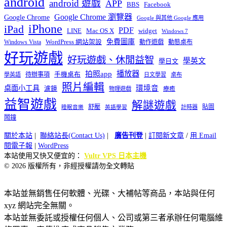
android
android 遊戲
APP
BBS
Facebook
Google Chrome 瀏覽器
Google Chrome
Google 與其他 Google 應用
iPhone
iPad
PDF
widget
LINE
Mac OS X
Windows 7
免費圖庫
Windows Vista
WordPress 網站架設
動作遊戲
動態桌布
好玩遊戲
好玩遊戲、休閒益智
學英文
學日文
播放器
拍照app
待辦事項
手機桌布
學英語
日文學習
桌布
照片編輯
桌面小工具
環境音
濾鏡
療癒
物理遊戲
益智遊戲
解謎遊戲
舒壓
貼圖
計時器
睡眠音樂
英語學習
鬧鐘
關於本站
|
聯絡站長(Contact Us)
|
廣告刊登
|
訂閱新文章
/
用 Email
閱電子報
|
WordPress
本站使用又快又便宜的：
Vultr VPS 日本主機
© 2026 版權所有，非經授權請勿全文轉貼
本站並無銷售任何軟體、光碟、大補帖等商品，本站與任何
xyz 網站完全無關。
本站並無委託或授權任何個人、公司或第三者承辦任何電腦維