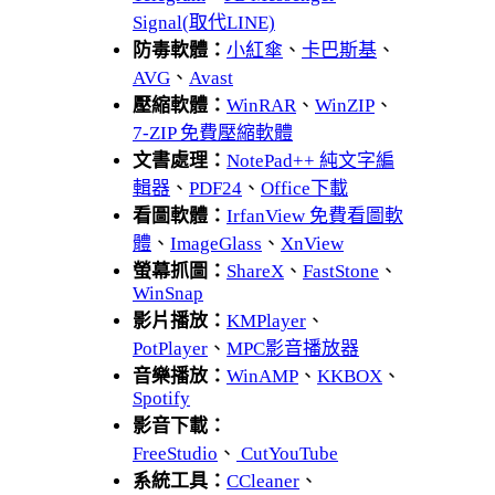
Signal(取代LINE)
防毒軟體：
小紅傘
、
卡巴斯基
、
AVG
、
Avast
壓縮軟體：
WinRAR
、
WinZIP
、
7-ZIP 免費壓縮軟體
文書處理：
NotePad++ 純文字編
輯器
、
PDF24
、
Office下載
看圖軟體：
IrfanView 免費看圖軟
體
、
ImageGlass
、
XnView
螢幕抓圖：
ShareX
、
FastStone
、
WinSnap
影片播放：
KMPlayer
、
PotPlayer
、
MPC影音播放器
音樂播放：
WinAMP
、
KKBOX
、
Spotify
影音下載：
FreeStudio
、
CutYouTube
系統工具：
CCleaner
、