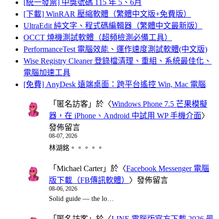
[統一發票] 中獎號碼 115 年 5、6月
[下載] WinRAR 壓縮軟體（繁體中文版+免費版）
UltraEdit 純文字、程式碼編輯器（繁體中文最新版）
OCCT 燒機測試軟體（超頻檢測必備工具）
PerformanceTest 電腦效能、運作速度測試軟體(中文版)
Wise Registry Cleaner 登錄檔清理、重組、系統最佳化、
電腦加速工具
[免費] AnyDesk 遠端桌面：跨平台遙控 Win, Mac 電腦
「
匿名訪客
」於〈
Windows Phone 7.5 芒果模擬
器，在 iPhone、Android 中試用 WP 手機介面
〉
發佈留言
08-07, 2026
林湖銘。。。。。
「
Michael Carter
」於〈
Facebook Messenger 電腦
版下載（FB傳訊軟體）
〉發佈留言
08-06, 2026
Solid guide — the lo…
「
匿名訪客
」於〈
LINE 電腦版官方下載 2026 最