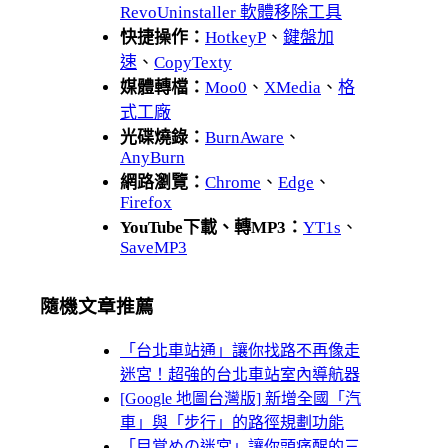
RevoUninstaller 軟體移除工具
快捷操作：
HotkeyP
、
鍵盤加
速
、
CopyTexty
媒體轉檔：
Moo0
、
XMedia
、
格
式工廠
光碟燒錄：
BurnAware
、
AnyBurn
網路瀏覽：
Chrome
、
Edge
、
Firefox
YouTube下載、轉MP3：
YT1s
、
SaveMP3
隨機文章推薦
「台北車站通」讓你找路不再像走
迷宮！超強的台北車站室內導航器
[Google 地圖台灣版] 新增全國「汽
車」與「步行」的路徑規劃功能
「目覚めの迷宮」讓你頭痛醒的三