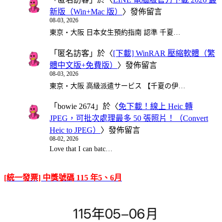
新版（Win+Mac 版）
〉發佈留言
08-03, 2026
東京・大阪 日本女生預約指南 認準 千夏…
「
匿名訪客
」於〈
[下載] WinRAR 壓縮軟體（繁
體中文版+免費版）
〉發佈留言
08-03, 2026
東京・大阪 高級派遣サービス 【千夏の伊…
「
bowie 2674
」於〈
免下載！線上 Heic 轉
JPEG，可批次處理最多 50 張照片！（Convert
Heic to JPEG）
〉發佈留言
08-02, 2026
Love that I can batc…
[統一發票] 中獎號碼 115 年5、6月