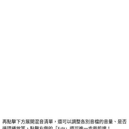
再點擊下方展開混音清單，還可以調整各別音檔的音量、是否
循環播放等，點擊右側的「Edit」還可進一步裁剪唷！