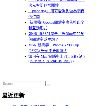
次元空間迷宮鬧鐘
「place.dog」用可愛狗狗做為網頁
佔位圖
[新聞稿] Google關鍵字廣告推出全
新互動形式
如何用RSS訂閱全世界Blog中的某
個關鍵字或主題？
MSN 新病毒：Photos1-2008.zip
(26KB) 千萬不要收唷！
如何在 Mac 電腦中上PTT BBS站？
(PCMan X, AlienBBS, Nally)
Search
Search
for:
最近更新