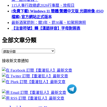
115人事行政總處2026行事曆、放假日
[免費下載] Windows 11 簡體/繁體中文版 光碟映像 (ISO
檔案) 官方網站正式版本
最新酒駕罰則：關3年、罰30萬、扣駕照牌照
【注音符號】轉【漢語拼音】字母對照表
全部文章分類
全
部
接收新文章通知
文
章
分
類