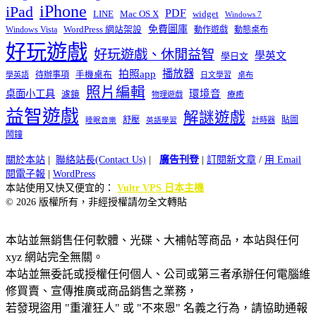
iPhone
iPad
PDF
widget
LINE
Mac OS X
Windows 7
免費圖庫
Windows Vista
WordPress 網站架設
動作遊戲
動態桌布
好玩遊戲
好玩遊戲、休閒益智
學英文
學日文
播放器
拍照app
待辦事項
手機桌布
學英語
日文學習
桌布
照片編輯
桌面小工具
環境音
濾鏡
療癒
物理遊戲
益智遊戲
解謎遊戲
舒壓
貼圖
計時器
睡眠音樂
英語學習
鬧鐘
關於本站
|
聯絡站長(Contact Us)
|
廣告刊登
|
訂閱新文章
/
用 Email
閱電子報
|
WordPress
本站使用又快又便宜的：
Vultr VPS 日本主機
© 2026 版權所有，非經授權請勿全文轉貼
本站並無銷售任何軟體、光碟、大補帖等商品，本站與任何
xyz 網站完全無關。
本站並無委託或授權任何個人、公司或第三者承辦任何電腦維
修買賣、宣傳推廣或商品銷售之業務，
若發現盜用 "重灌狂人" 或 "不來恩" 名義之行為，請協助通報