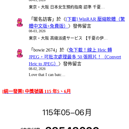
08-03, 2026
東京・大阪 日本女生預約指南 認準 千夏…
「
匿名訪客
」於〈
[下載] WinRAR 壓縮軟體（繁
體中文版+免費版）
〉發佈留言
08-03, 2026
東京・大阪 高級派遣サービス 【千夏の伊…
「
bowie 2674
」於〈
免下載！線上 Heic 轉
JPEG，可批次處理最多 50 張照片！（Convert
Heic to JPEG）
〉發佈留言
08-02, 2026
Love that I can batc…
[統一發票] 中獎號碼 115 年5、6月