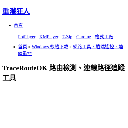
重灌狂人
Menu
Skip
首頁
to
content
PotPlayer
KMPlayer
7-Zip
Chrome
格式工廠
首頁
»
Windows 軟體下載
»
網路工具、遠端遙控、連
線監控
TraceRouteOK 路由檢測、連線路徑追蹤
工具