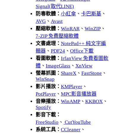
Signal(取代LINE)
防毒軟體：
小紅傘
、
卡巴斯基
、
AVG
、
Avast
壓縮軟體：
WinRAR
、
WinZIP
、
7-ZIP 免費壓縮軟體
文書處理：
NotePad++ 純文字編
輯器
、
PDF24
、
Office下載
看圖軟體：
IrfanView 免費看圖軟
體
、
ImageGlass
、
XnView
螢幕抓圖：
ShareX
、
FastStone
、
WinSnap
影片播放：
KMPlayer
、
PotPlayer
、
MPC影音播放器
音樂播放：
WinAMP
、
KKBOX
、
Spotify
影音下載：
FreeStudio
、
CutYouTube
系統工具：
CCleaner
、