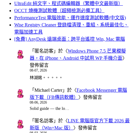
UltraEdit 純文字、程式碼編輯器（繁體中文最新版）
OCCT 燒機測試軟體（超頻檢測必備工具）
PerformanceTest 電腦效能、運作速度測試軟體(中文版)
Wise Registry Cleaner 登錄檔清理、重組、系統最佳化、
電腦加速工具
[免費] AnyDesk 遠端桌面：跨平台遙控 Win, Mac 電腦
「
匿名訪客
」於〈
Windows Phone 7.5 芒果模擬
器，在 iPhone、Android 中試用 WP 手機介面
〉
發佈留言
08-07, 2026
林湖銘。。。。。
「
Michael Carter
」於〈
Facebook Messenger 電腦
版下載（FB傳訊軟體）
〉發佈留言
08-06, 2026
Solid guide — the lo…
「
匿名訪客
」於〈
LINE 電腦版官方下載 2026 最
新版（Win+Mac 版）
〉發佈留言