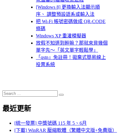
[Windows 8] 更換輸入法顯示順
序、 調整預設語系或輸入法
把 Wi-Fi 帳號密碼做成 QR-CODE
條碼
Windows XP 重灌模擬器
放假不知道到幹嘛？那就來背幾個
單字先～「英文單字輕鬆學」
「qstn」免註冊！拋棄式簡易線上
投票系統
Search
Search
for:
最近更新
[統一發票] 中獎號碼 115 年 5、6月
[下載] WinRAR 壓縮軟體（繁體中文版+免費版）