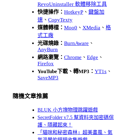
RevoUninstaller 軟體移除工具
快捷操作：
HotkeyP
、
鍵盤加
速
、
CopyTexty
媒體轉檔：
Moo0
、
XMedia
、
格
式工廠
光碟燒錄：
BurnAware
、
AnyBurn
網路瀏覽：
Chrome
、
Edge
、
Firefox
YouTube下載、轉MP3：
YT1s
、
SaveMP3
隨機文章推薦
BLUK 小方塊物理跳躍遊戲
SecretFolder v7.5 幫資料夾加密碼保
護、隱藏起來！
「貓咪和秘密森林」超美畫風、氣
氛溫馨的貓貓收集遊戲