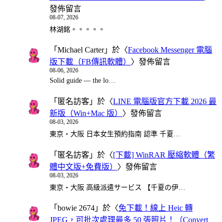
發佈留言
08-07, 2026
林湖銘。。。。。
「
Michael Carter
」於〈
Facebook Messenger 電腦
版下載（FB傳訊軟體）
〉發佈留言
08-06, 2026
Solid guide — the lo…
「
匿名訪客
」於〈
LINE 電腦版官方下載 2026 最
新版（Win+Mac 版）
〉發佈留言
08-03, 2026
東京・大阪 日本女生預約指南 認準 千夏…
「
匿名訪客
」於〈
[下載] WinRAR 壓縮軟體（繁
體中文版+免費版）
〉發佈留言
08-03, 2026
東京・大阪 高級派遣サービス 【千夏の伊…
「
bowie 2674
」於〈
免下載！線上 Heic 轉
JPEG，可批次處理最多 50 張照片！（Convert