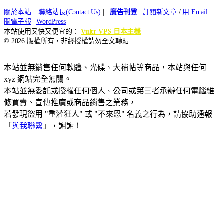
關於本站
|
聯絡站長(Contact Us)
|
廣告刊登
|
訂閱新文章
/
用 Email
閱電子報
|
WordPress
本站使用又快又便宜的：
Vultr VPS 日本主機
© 2026 版權所有，非經授權請勿全文轉貼
本站並無銷售任何軟體、光碟、大補帖等商品，本站與任何
xyz 網站完全無關。
本站並無委託或授權任何個人、公司或第三者承辦任何電腦維
修買賣、宣傳推廣或商品銷售之業務，
若發現盜用 "重灌狂人" 或 "不來恩" 名義之行為，請協助通報
「
與我聯繫
」，謝謝！