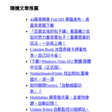
隨機文章推薦
44萬張精美 Full HD 電腦桌布、桌
面背景圖下載
「豆腐女孩的包子舖」看面癱少女
如何努力奮發賣包子！重覆簡單的
玩法，一玩就上癮！
Coloring Book 冰雪奇緣卡通著色
本，自己印卡省！
[下載] Windows Vista SP2 繁體/簡體
中文版（正式版）
SimilarImagesFinder 找出相似/重複
圖片，清一清
如何關閉Firefox「自動縮圖功
能」？
Highlighter 網頁螢光筆，支援快捷
鍵、自動記憶！
Uptime Robot 自動監控50個網站，