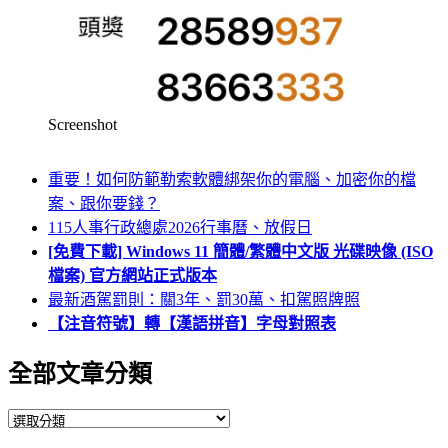
Screenshot
重要！如何防範勒索軟體綁架你的電腦、加密你的檔
案、跟你要錢？
115人事行政總處2026行事曆、放假日
[免費下載] Windows 11 簡體/繁體中文版 光碟映像 (ISO
檔案) 官方網站正式版本
最新酒駕罰則：關3年、罰30萬、扣駕照牌照
【注音符號】轉【漢語拼音】字母對照表
全部文章分類
全
部