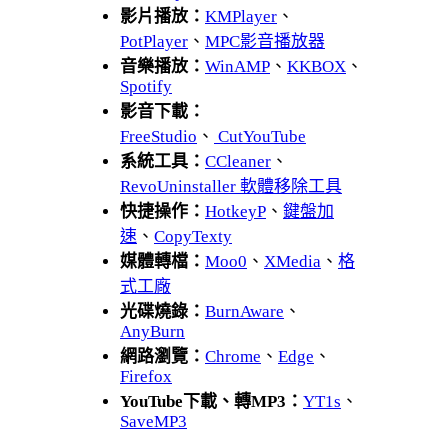
影片播放：
KMPlayer
、
PotPlayer
、
MPC影音播放器
音樂播放：
WinAMP
、
KKBOX
、
Spotify
影音下載：
FreeStudio
、
CutYouTube
系統工具：
CCleaner
、
RevoUninstaller 軟體移除工具
快捷操作：
HotkeyP
、
鍵盤加
速
、
CopyTexty
媒體轉檔：
Moo0
、
XMedia
、
格
式工廠
光碟燒錄：
BurnAware
、
AnyBurn
網路瀏覽：
Chrome
、
Edge
、
Firefox
YouTube下載、轉MP3：
YT1s
、
SaveMP3