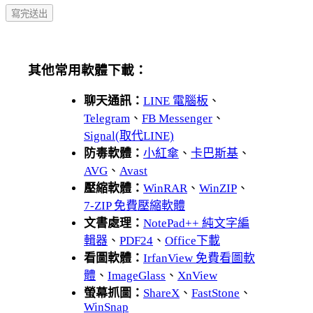
其他常用軟體下載：
聊天通訊：
LINE 電腦板
、
Telegram
、
FB Messenger
、
Signal(取代LINE)
防毒軟體：
小紅傘
、
卡巴斯基
、
AVG
、
Avast
壓縮軟體：
WinRAR
、
WinZIP
、
7-ZIP 免費壓縮軟體
文書處理：
NotePad++ 純文字編
輯器
、
PDF24
、
Office下載
看圖軟體：
IrfanView 免費看圖軟
體
、
ImageGlass
、
XnView
螢幕抓圖：
ShareX
、
FastStone
、
WinSnap