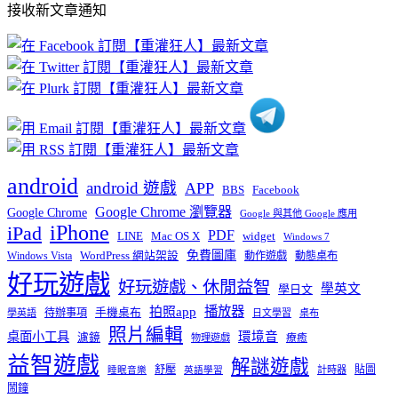
接收新文章通知
文
章
分
類
android
android 遊戲
APP
BBS
Facebook
Google Chrome 瀏覽器
Google Chrome
Google 與其他 Google 應用
iPhone
iPad
PDF
widget
LINE
Mac OS X
Windows 7
免費圖庫
Windows Vista
WordPress 網站架設
動作遊戲
動態桌布
好玩遊戲
好玩遊戲、休閒益智
學英文
學日文
播放器
拍照app
待辦事項
手機桌布
學英語
日文學習
桌布
照片編輯
桌面小工具
環境音
濾鏡
療癒
物理遊戲
益智遊戲
解謎遊戲
舒壓
貼圖
計時器
睡眠音樂
英語學習
鬧鐘