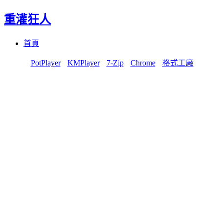
重灌狂人
Menu
Skip
首頁
to
content
PotPlayer
KMPlayer
7-Zip
Chrome
格式工廠