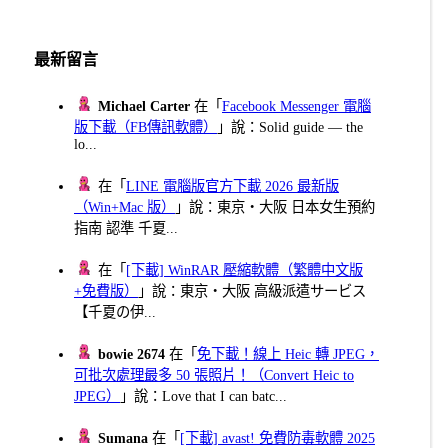
最新留言
Michael Carter
在「
Facebook Messenger 電腦
版下載（FB傳訊軟體）
」說：Solid guide — the
lo...
在「
LINE 電腦版官方下載 2026 最新版
（Win+Mac 版）
」說：東京・大阪 日本女生預約
指南 認準 千夏...
在「
[下載] WinRAR 壓縮軟體（繁體中文版
+免費版）
」說：東京・大阪 高級派遣サービス
【千夏の伊...
bowie 2674
在「
免下載！線上 Heic 轉 JPEG，
可批次處理最多 50 張照片！（Convert Heic to
JPEG）
」說：Love that I can batc...
Sumana
在「
[下載] avast! 免費防毒軟體 2025