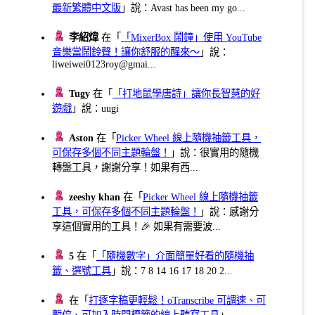
最新繁體中文版
」說：Avast has been my go...
李紹煒
在「
「MixerBox 鬧鐘」使用 YouTube
音樂當鬧鈴聲！讓你舒服的醒來～
」說：
liweiwei0123roy@gmai...
Tugy
在「
「打地鼠學唐詩」讓你長智慧的好
遊戲
」說：uugi
Aston
在「
Picker Wheel 線上隨機抽籤工具，
可保存多個不同主題輪盤！
」說：很實用的隨機
轉盤工具，謝謝分享！如果有西...
zeeshy khan
在「
Picker Wheel 線上隨機抽籤
工具，可保存多個不同主題輪盤！
」說：感謝分
享這個實用的工具！🎉 如果有需要波...
5
在「
「隨機數字」介面簡單好看的隨機抽
籤、選號工具
」說：7 8 14 16 17 18 20 2...
在「
打逐字稿更輕鬆！oTranscribe 可調速、可
暫停、可加入時間標籤的線上聽寫工具
」