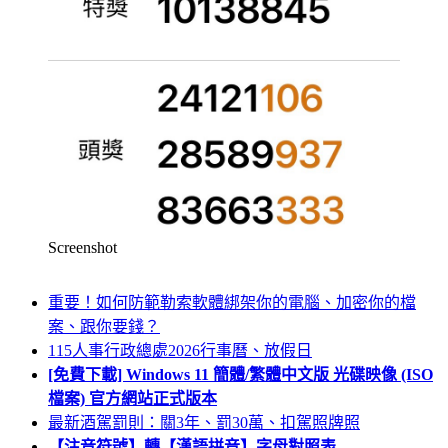
Screenshot
重要！如何防範勒索軟體綁架你的電腦、加密你的檔
案、跟你要錢？
115人事行政總處2026行事曆、放假日
[免費下載] Windows 11 簡體/繁體中文版 光碟映像 (ISO
檔案) 官方網站正式版本
最新酒駕罰則：關3年、罰30萬、扣駕照牌照
【注音符號】轉【漢語拼音】字母對照表