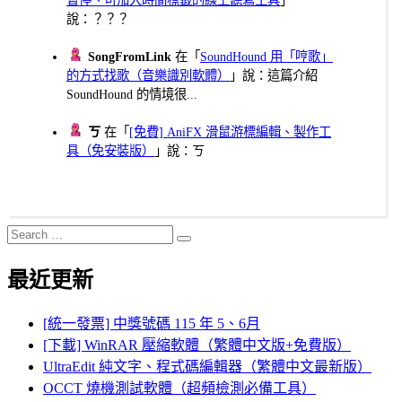
說：？？？
SongFromLink
在「
SoundHound 用「哼歌」
的方式找歌（音樂識別軟體）
」說：這篇介紹
SoundHound 的情境很...
ㄎ
在「
[免費] AniFX 滑鼠游標編輯、製作工
具（免安裝版）
」說：ㄎ
Search
Search
for:
最近更新
[統一發票] 中獎號碼 115 年 5、6月
[下載] WinRAR 壓縮軟體（繁體中文版+免費版）
UltraEdit 純文字、程式碼編輯器（繁體中文最新版）
OCCT 燒機測試軟體（超頻檢測必備工具）