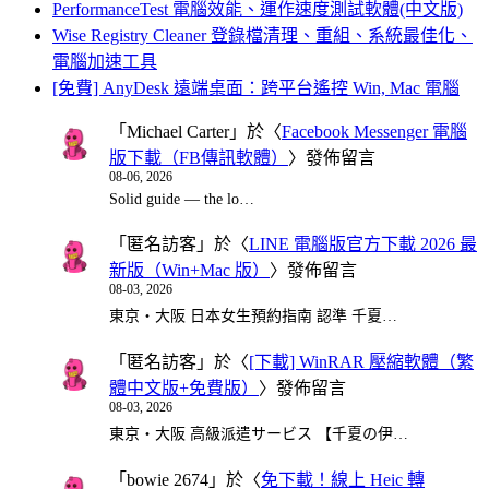
PerformanceTest 電腦效能、運作速度測試軟體(中文版)
Wise Registry Cleaner 登錄檔清理、重組、系統最佳化、
電腦加速工具
[免費] AnyDesk 遠端桌面：跨平台遙控 Win, Mac 電腦
「
Michael Carter
」於〈
Facebook Messenger 電腦
版下載（FB傳訊軟體）
〉發佈留言
08-06, 2026
Solid guide — the lo…
「
匿名訪客
」於〈
LINE 電腦版官方下載 2026 最
新版（Win+Mac 版）
〉發佈留言
08-03, 2026
東京・大阪 日本女生預約指南 認準 千夏…
「
匿名訪客
」於〈
[下載] WinRAR 壓縮軟體（繁
體中文版+免費版）
〉發佈留言
08-03, 2026
東京・大阪 高級派遣サービス 【千夏の伊…
「
bowie 2674
」於〈
免下載！線上 Heic 轉