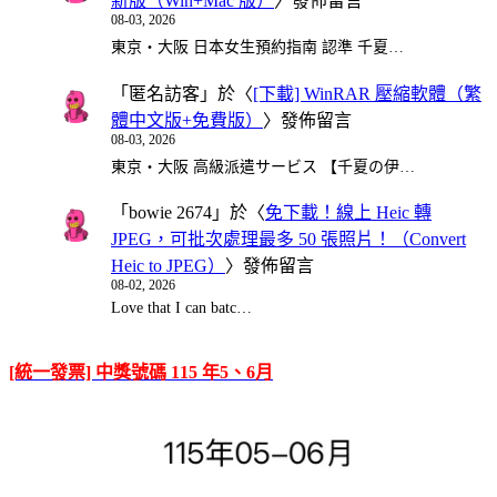
新版（Win+Mac 版）
〉發佈留言
08-03, 2026
東京・大阪 日本女生預約指南 認準 千夏…
「
匿名訪客
」於〈
[下載] WinRAR 壓縮軟體（繁
體中文版+免費版）
〉發佈留言
08-03, 2026
東京・大阪 高級派遣サービス 【千夏の伊…
「
bowie 2674
」於〈
免下載！線上 Heic 轉
JPEG，可批次處理最多 50 張照片！（Convert
Heic to JPEG）
〉發佈留言
08-02, 2026
Love that I can batc…
[統一發票] 中獎號碼 115 年5、6月