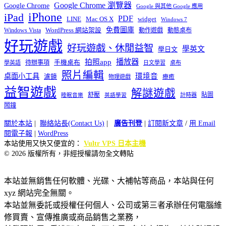
Google Chrome 瀏覽器
Google Chrome
Google 與其他 Google 應用
iPhone
iPad
PDF
widget
LINE
Mac OS X
Windows 7
免費圖庫
Windows Vista
WordPress 網站架設
動作遊戲
動態桌布
好玩遊戲
好玩遊戲、休閒益智
學英文
學日文
播放器
拍照app
待辦事項
手機桌布
學英語
日文學習
桌布
照片編輯
桌面小工具
環境音
濾鏡
療癒
物理遊戲
益智遊戲
解謎遊戲
舒壓
貼圖
計時器
睡眠音樂
英語學習
鬧鐘
關於本站
|
聯絡站長(Contact Us)
|
廣告刊登
|
訂閱新文章
/
用 Email
閱電子報
|
WordPress
本站使用又快又便宜的：
Vultr VPS 日本主機
© 2026 版權所有，非經授權請勿全文轉貼
本站並無銷售任何軟體、光碟、大補帖等商品，本站與任何
xyz 網站完全無關。
本站並無委託或授權任何個人、公司或第三者承辦任何電腦維
修買賣、宣傳推廣或商品銷售之業務，