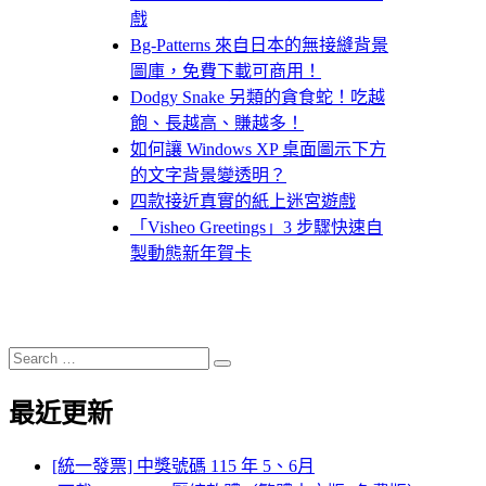
戲
Bg-Patterns 來自日本的無接縫背景
圖庫，免費下載可商用！
Dodgy Snake 另類的貪食蛇！吃越
飽、長越高、賺越多！
如何讓 Windows XP 桌面圖示下方
的文字背景變透明？
四款接近真實的紙上迷宮遊戲
「Visheo Greetings」3 步驟快速自
製動態新年賀卡
Search
Search
for:
最近更新
[統一發票] 中獎號碼 115 年 5、6月