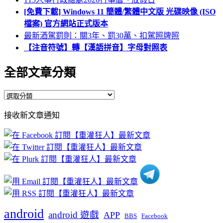
[免費下載] Windows 11 簡體/繁體中文版 光碟映像 (ISO
檔案) 官方網站正式版本
最新酒駕罰則：關3年、罰30萬、扣駕照牌照
【注音符號】轉【漢語拼音】字母對照表
全部文章分類
全
部
接收新文章通知
文
章
分
類
android
android 遊戲
APP
BBS
Facebook