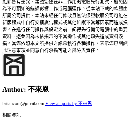
能都各有差異，建議您僅在非工作用的電腦先行測試，避免因
為不可預知的錯誤影響工作或電腦運作。從本站下載的軟體由
所屬公司提供，本站未經任何修改且無法保證軟體公司可能在
新版程式中自行安插廣告程式或其他維護不當等因素而造成損
害。在進行任何操作與設定之前，記得先行備份電腦中的重要
資料，避免因為未依指示的不當操作或其他疏失造成資料毀
損。當您依照本文所提供之訊息執行各種操作，表示您已閱讀
此注意事項並同意自行承擔可能之風險與責任。
Author:
不來恩
briiancom@gmail.com
View all posts by 不來恩
相關資訊