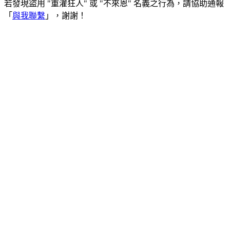
若發現盜用 "重灌狂人" 或 "不來恩" 名義之行為，請協助通報
「
與我聯繫
」，謝謝！