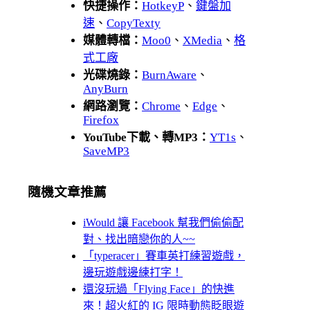
快捷操作：
HotkeyP
、
鍵盤加
速
、
CopyTexty
媒體轉檔：
Moo0
、
XMedia
、
格
式工廠
光碟燒錄：
BurnAware
、
AnyBurn
網路瀏覽：
Chrome
、
Edge
、
Firefox
YouTube下載、轉MP3：
YT1s
、
SaveMP3
隨機文章推薦
iWould 讓 Facebook 幫我們偷偷配
對、找出暗戀你的人~~
「typeracer」賽車英打練習遊戲，
邊玩遊戲邊練打字！
還沒玩過「Flying Face」的快進
來！超火紅的 IG 限時動態眨眼遊