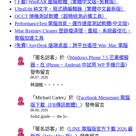
[下載] WinRAR 壓縮軟體（繁體中文版+免費版）
UltraEdit 純文字、程式碼編輯器（繁體中文最新版）
OCCT 燒機測試軟體（超頻檢測必備工具）
PerformanceTest 電腦效能、運作速度測試軟體(中文版)
Wise Registry Cleaner 登錄檔清理、重組、系統最佳化、
電腦加速工具
[免費] AnyDesk 遠端桌面：跨平台遙控 Win, Mac 電腦
「
匿名訪客
」於〈
Windows Phone 7.5 芒果模擬
器，在 iPhone、Android 中試用 WP 手機介面
〉
發佈留言
08-07, 2026
林湖銘。。。。。
「
Michael Carter
」於〈
Facebook Messenger 電腦
版下載（FB傳訊軟體）
〉發佈留言
08-06, 2026
Solid guide — the lo…
「
匿名訪客
」於〈
LINE 電腦版官方下載 2026 最