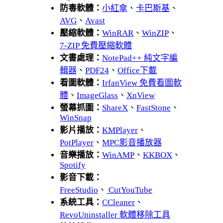
防毒軟體：
小紅傘
、
卡巴斯基
、
AVG
、
Avast
壓縮軟體：
WinRAR
、
WinZIP
、
7-ZIP 免費壓縮軟體
文書處理：
NotePad++ 純文字編
輯器
、
PDF24
、
Office下載
看圖軟體：
IrfanView 免費看圖軟
體
、
ImageGlass
、
XnView
螢幕抓圖：
ShareX
、
FastStone
、
WinSnap
影片播放：
KMPlayer
、
PotPlayer
、
MPC影音播放器
音樂播放：
WinAMP
、
KKBOX
、
Spotify
影音下載：
FreeStudio
、
CutYouTube
系統工具：
CCleaner
、
RevoUninstaller 軟體移除工具