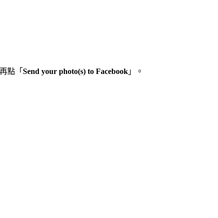
鍵再點「
Send your photo(s) to Facebook
」。