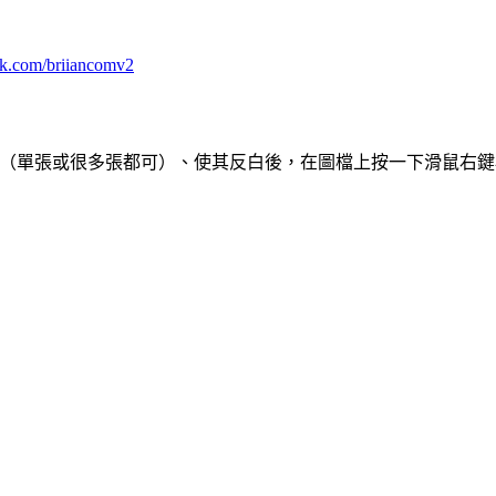
ok.com/briiancomv2
要上傳的圖檔（單張或很多張都可）、使其反白後，在圖檔上按一下滑鼠右