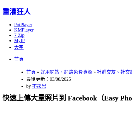
重灌狂人
PotPlayer
KMPlayer
7-Zip
MyIP
大字
Menu
Skip
首頁
to
content
首頁
»
好用網站、網路免費資源
»
社群交友、社交
最後更新：03/08/2025
by
不來恩
快速上傳大量照片到 Facebook（Easy Photo Upl