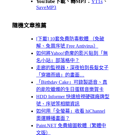
YouTube下載、轉MP3：
YT1s
、
SaveMP3
隨機文章推薦
[下載] 10套免費防毒軟體 （免破
解、免買序號 Free Antivirus）
如何將Yahoo!奇摩的影片貼到「無
名小站」部落格中？
走廊的監視器，深夜拍到長髮女子
「穿牆而過」的畫面…
「Birthday Cake」可錄製語音、真
的能吹蠟燭的生日蛋糕音樂賀卡
HDD Informer 快速檢視硬碟廠牌型
號、序號等相關資訊
如何用「全螢幕」收看 hiChannel
奧運轉播畫面？
Paint.NET 免費繪圖軟體（繁體中
文版）