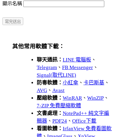
顯示名稱
其他常用軟體下載：
聊天通訊：
LINE 電腦板
、
Telegram
、
FB Messenger
、
Signal(取代LINE)
防毒軟體：
小紅傘
、
卡巴斯基
、
AVG
、
Avast
壓縮軟體：
WinRAR
、
WinZIP
、
7-ZIP 免費壓縮軟體
文書處理：
NotePad++ 純文字編
輯器
、
PDF24
、
Office下載
看圖軟體：
IrfanView 免費看圖軟
體
、
ImageGlass
、
XnView