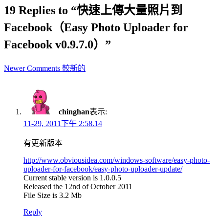
19 Replies to “快速上傳大量照片到
Facebook（Easy Photo Uploader for
Facebook v0.9.7.0）”
Comment
Newer Comments 較新的
navigation
chinghan
表示:
11-29, 2011下午 2:58.14
有更新版本
http://www.obviousidea.com/windows-software/easy-photo-
uploader-for-facebook/easy-photo-uploader-update/
Current stable version is 1.0.0.5
Released the 12nd of October 2011
File Size is 3.2 Mb
Reply