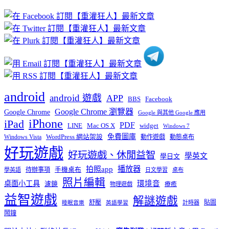
文
章
分
類
android
android 遊戲
APP
BBS
Facebook
Google Chrome 瀏覽器
Google Chrome
Google 與其他 Google 應用
iPhone
iPad
PDF
widget
LINE
Mac OS X
Windows 7
免費圖庫
Windows Vista
WordPress 網站架設
動作遊戲
動態桌布
好玩遊戲
好玩遊戲、休閒益智
學英文
學日文
播放器
拍照app
待辦事項
手機桌布
學英語
日文學習
桌布
照片編輯
桌面小工具
環境音
濾鏡
療癒
物理遊戲
益智遊戲
解謎遊戲
舒壓
貼圖
計時器
睡眠音樂
英語學習
鬧鐘