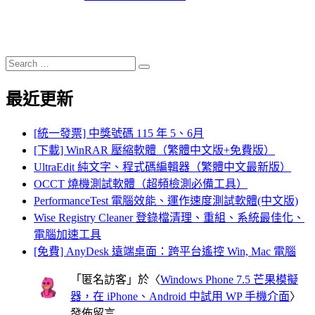
Search
Search
for:
最近更新
[統一發票] 中獎號碼 115 年 5、6月
[下載] WinRAR 壓縮軟體（繁體中文版+免費版）
UltraEdit 純文字、程式碼編輯器（繁體中文最新版）
OCCT 燒機測試軟體（超頻檢測必備工具）
PerformanceTest 電腦效能、運作速度測試軟體(中文版)
Wise Registry Cleaner 登錄檔清理、重組、系統最佳化、
電腦加速工具
[免費] AnyDesk 遠端桌面：跨平台遙控 Win, Mac 電腦
「
匿名訪客
」於〈
Windows Phone 7.5 芒果模擬
器，在 iPhone、Android 中試用 WP 手機介面
〉
發佈留言