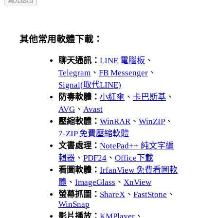
其他常用軟體下載：
聊天通訊：
LINE 電腦板
、
Telegram
、
FB Messenger
、
Signal(取代LINE)
防毒軟體：
小紅傘
、
卡巴斯基
、
AVG
、
Avast
壓縮軟體：
WinRAR
、
WinZIP
、
7-ZIP 免費壓縮軟體
文書處理：
NotePad++ 純文字編
輯器
、
PDF24
、
Office下載
看圖軟體：
IrfanView 免費看圖軟
體
、
ImageGlass
、
XnView
螢幕抓圖：
ShareX
、
FastStone
、
WinSnap
影片播放：
KMPlayer
、