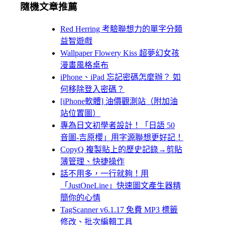
隨機文章推薦
Red Herring 考驗聯想力的單字分類
益智遊戲
Wallpaper Flowery Kiss 超夢幻女孩
漫畫風格桌布
iPhone、iPad 忘記密碼怎麼辦？ 如
何移除登入密碼？
[iPhone軟體] 油價觀測站（附加油
站位置圖）
專為日文初學者設計！「日語 50
音圖-吉原櫻」用字源聯想更好記！
CopyQ 複製貼上的歷史記錄→剪貼
簿管理、快捷操作
話不用多，一行就夠！用
「JustOneLine」快速圖文產生器精
簡你的心情
TagScanner v6.1.17 免費 MP3 標籤
修改、批次編輯工具