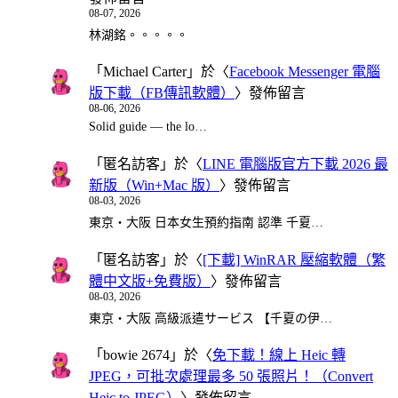
08-07, 2026
林湖銘。。。。。
「
Michael Carter
」於〈
Facebook Messenger 電腦
版下載（FB傳訊軟體）
〉發佈留言
08-06, 2026
Solid guide — the lo…
「
匿名訪客
」於〈
LINE 電腦版官方下載 2026 最
新版（Win+Mac 版）
〉發佈留言
08-03, 2026
東京・大阪 日本女生預約指南 認準 千夏…
「
匿名訪客
」於〈
[下載] WinRAR 壓縮軟體（繁
體中文版+免費版）
〉發佈留言
08-03, 2026
東京・大阪 高級派遣サービス 【千夏の伊…
「
bowie 2674
」於〈
免下載！線上 Heic 轉
JPEG，可批次處理最多 50 張照片！（Convert
Heic to JPEG）
〉發佈留言