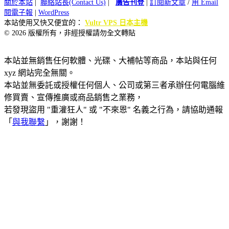
關於本站
|
聯絡站長(Contact Us)
|
廣告刊登
|
訂閱新文章
/
用 Email
閱電子報
|
WordPress
本站使用又快又便宜的：
Vultr VPS 日本主機
© 2026 版權所有，非經授權請勿全文轉貼
本站並無銷售任何軟體、光碟、大補帖等商品，本站與任何
xyz 網站完全無關。
本站並無委託或授權任何個人、公司或第三者承辦任何電腦維
修買賣、宣傳推廣或商品銷售之業務，
若發現盜用 "重灌狂人" 或 "不來恩" 名義之行為，請協助通報
「
與我聯繫
」，謝謝！