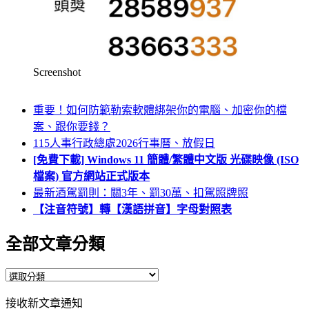
Screenshot
重要！如何防範勒索軟體綁架你的電腦、加密你的檔
案、跟你要錢？
115人事行政總處2026行事曆、放假日
[免費下載] Windows 11 簡體/繁體中文版 光碟映像 (ISO
檔案) 官方網站正式版本
最新酒駕罰則：關3年、罰30萬、扣駕照牌照
【注音符號】轉【漢語拼音】字母對照表
全部文章分類
全
部
接收新文章通知