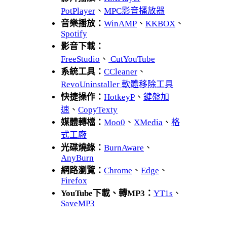
PotPlayer
、
MPC影音播放器
音樂播放：
WinAMP
、
KKBOX
、
Spotify
影音下載：
FreeStudio
、
CutYouTube
系統工具：
CCleaner
、
RevoUninstaller 軟體移除工具
快捷操作：
HotkeyP
、
鍵盤加
速
、
CopyTexty
媒體轉檔：
Moo0
、
XMedia
、
格
式工廠
光碟燒錄：
BurnAware
、
AnyBurn
網路瀏覽：
Chrome
、
Edge
、
Firefox
YouTube下載、轉MP3：
YT1s
、
SaveMP3