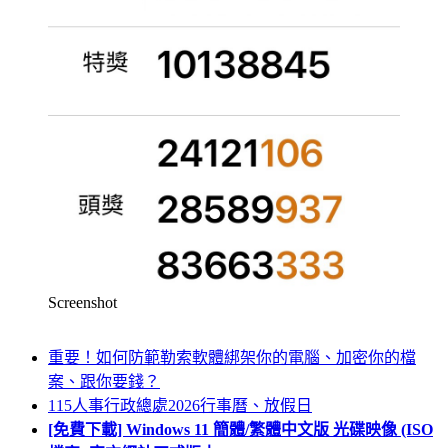
Screenshot
重要！如何防範勒索軟體綁架你的電腦、加密你的檔
案、跟你要錢？
115人事行政總處2026行事曆、放假日
[免費下載] Windows 11 簡體/繁體中文版 光碟映像 (ISO