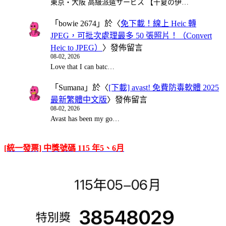
東京・大阪 高級派遣サービス 【千夏の伊…
「
bowie 2674
」於〈
免下載！線上 Heic 轉
JPEG，可批次處理最多 50 張照片！（Convert
Heic to JPEG）
〉發佈留言
08-02, 2026
Love that I can batc…
「
Sumana
」於〈
[下載] avast! 免費防毒軟體 2025
最新繁體中文版
〉發佈留言
08-02, 2026
Avast has been my go…
[統一發票] 中獎號碼 115 年5、6月