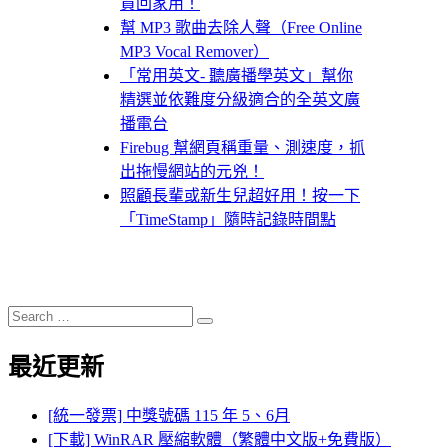
買回家用！
幫 MP3 歌曲去除人聲（Free Online
MP3 Vocal Remover）
「常用英文- 聽廣播學英文」幫你
精選並依難度分級適合的全英文廣
播電台
Firebug 幫網頁稱重量、測速度，抓
出拖慢網站的元兇！
照顧長輩或新生兒超好用！按一下
「TimeStamp」隨時記錄時間點
Search
Search
for:
最近更新
[統一發票] 中獎號碼 115 年 5、6月
[下載] WinRAR 壓縮軟體（繁體中文版+免費版）