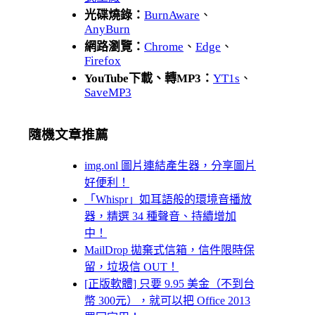
光碟燒錄：
BurnAware
、
AnyBurn
網路瀏覽：
Chrome
、
Edge
、
Firefox
YouTube下載、轉MP3：
YT1s
、
SaveMP3
隨機文章推薦
img.onl 圖片連結產生器，分享圖片
好便利！
「Whispr」如耳語般的環境音播放
器，精選 34 種聲音、持續增加
中！
MailDrop 拋棄式信箱，信件限時保
留，垃圾信 OUT！
[正版軟體] 只要 9.95 美金（不到台
幣 300元），就可以把 Office 2013