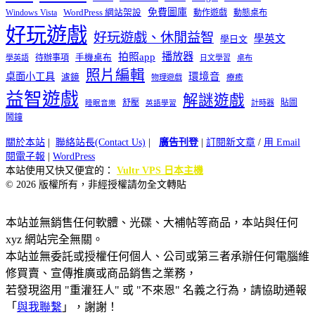
免費圖庫
Windows Vista
WordPress 網站架設
動作遊戲
動態桌布
好玩遊戲
好玩遊戲、休閒益智
學英文
學日文
播放器
拍照app
待辦事項
手機桌布
學英語
日文學習
桌布
照片編輯
桌面小工具
環境音
濾鏡
療癒
物理遊戲
益智遊戲
解謎遊戲
舒壓
貼圖
計時器
睡眠音樂
英語學習
鬧鐘
關於本站
|
聯絡站長(Contact Us)
|
廣告刊登
|
訂閱新文章
/
用 Email
閱電子報
|
WordPress
本站使用又快又便宜的：
Vultr VPS 日本主機
© 2026 版權所有，非經授權請勿全文轉貼
本站並無銷售任何軟體、光碟、大補帖等商品，本站與任何
xyz 網站完全無關。
本站並無委託或授權任何個人、公司或第三者承辦任何電腦維
修買賣、宣傳推廣或商品銷售之業務，
若發現盜用 "重灌狂人" 或 "不來恩" 名義之行為，請協助通報
「
與我聯繫
」，謝謝！