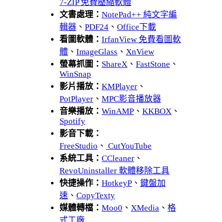
7-ZIP 免費壓縮軟體
文書處理：
NotePad++ 純文字編
輯器
、
PDF24
、
Office下載
看圖軟體：
IrfanView 免費看圖軟
體
、
ImageGlass
、
XnView
螢幕抓圖：
ShareX
、
FastStone
、
WinSnap
影片播放：
KMPlayer
、
PotPlayer
、
MPC影音播放器
音樂播放：
WinAMP
、
KKBOX
、
Spotify
影音下載：
FreeStudio
、
CutYouTube
系統工具：
CCleaner
、
RevoUninstaller 軟體移除工具
快捷操作：
HotkeyP
、
鍵盤加
速
、
CopyTexty
媒體轉檔：
Moo0
、
XMedia
、
格
式工廠