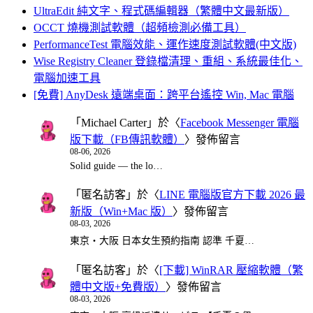
UltraEdit 純文字、程式碼編輯器（繁體中文最新版）
OCCT 燒機測試軟體（超頻檢測必備工具）
PerformanceTest 電腦效能、運作速度測試軟體(中文版)
Wise Registry Cleaner 登錄檔清理、重組、系統最佳化、
電腦加速工具
[免費] AnyDesk 遠端桌面：跨平台遙控 Win, Mac 電腦
「
Michael Carter
」於〈
Facebook Messenger 電腦
版下載（FB傳訊軟體）
〉發佈留言
08-06, 2026
Solid guide — the lo…
「
匿名訪客
」於〈
LINE 電腦版官方下載 2026 最
新版（Win+Mac 版）
〉發佈留言
08-03, 2026
東京・大阪 日本女生預約指南 認準 千夏…
「
匿名訪客
」於〈
[下載] WinRAR 壓縮軟體（繁
體中文版+免費版）
〉發佈留言
08-03, 2026