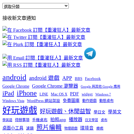
全
部
接收新文章通知
文
章
分
類
android
android 遊戲
APP
BBS
Facebook
Google Chrome 瀏覽器
Google Chrome
Google 與其他 Google 應用
iPhone
iPad
PDF
widget
LINE
Mac OS X
Windows 7
免費圖庫
Windows Vista
WordPress 網站架設
動作遊戲
動態桌布
好玩遊戲
好玩遊戲、休閒益智
學英文
學日文
播放器
拍照app
待辦事項
手機桌布
學英語
日文學習
桌布
照片編輯
桌面小工具
環境音
濾鏡
療癒
物理遊戲