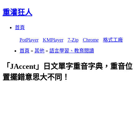
重灌狂人
Menu
Skip
首頁
to
content
PotPlayer
KMPlayer
7-Zip
Chrome
格式工廠
首頁
»
其他
»
語言學習、教育閱讀
「JAccent」日文單字重音字典，重音位
置擺錯意思大不同！