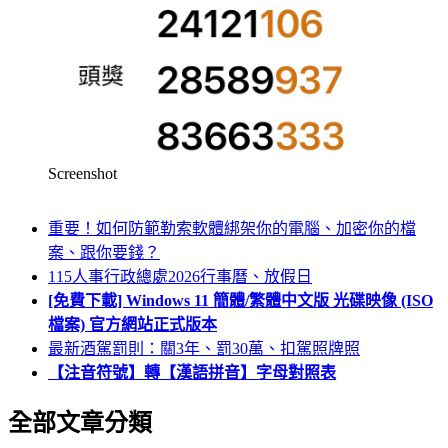
Screenshot
重要！如何防範勒索軟體綁架你的電腦、加密你的檔
案、跟你要錢？
115人事行政總處2026行事曆、放假日
[免費下載] Windows 11 簡體/繁體中文版 光碟映像 (ISO
檔案) 官方網站正式版本
最新酒駕罰則：關3年、罰30萬、扣駕照牌照
【注音符號】轉【漢語拼音】字母對照表
全部文章分類