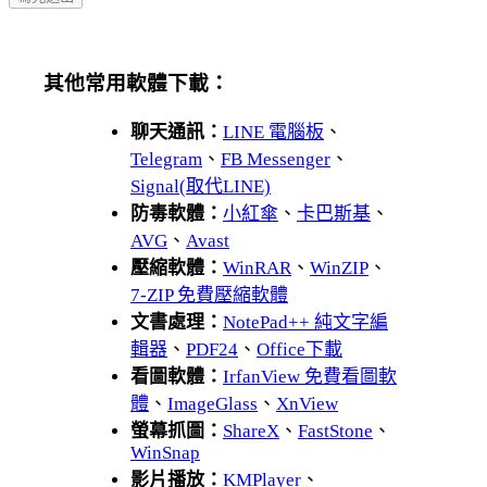
其他常用軟體下載：
聊天通訊：
LINE 電腦板
、
Telegram
、
FB Messenger
、
Signal(取代LINE)
防毒軟體：
小紅傘
、
卡巴斯基
、
AVG
、
Avast
壓縮軟體：
WinRAR
、
WinZIP
、
7-ZIP 免費壓縮軟體
文書處理：
NotePad++ 純文字編
輯器
、
PDF24
、
Office下載
看圖軟體：
IrfanView 免費看圖軟
體
、
ImageGlass
、
XnView
螢幕抓圖：
ShareX
、
FastStone
、
WinSnap
影片播放：
KMPlayer
、