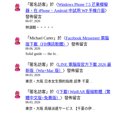
「
匿名訪客
」於〈
Windows Phone 7.5 芒果模擬
器，在 iPhone、Android 中試用 WP 手機介面
〉
發佈留言
08-07, 2026
林湖銘。。。。。
「
Michael Carter
」於〈
Facebook Messenger 電腦
版下載（FB傳訊軟體）
〉發佈留言
08-06, 2026
Solid guide — the lo…
「
匿名訪客
」於〈
LINE 電腦版官方下載 2026 最
新版（Win+Mac 版）
〉發佈留言
08-03, 2026
東京・大阪 日本女生預約指南 認準 千夏…
「
匿名訪客
」於〈
[下載] WinRAR 壓縮軟體（繁
體中文版+免費版）
〉發佈留言
08-03, 2026
東京・大阪 高級派遣サービス 【千夏の伊…