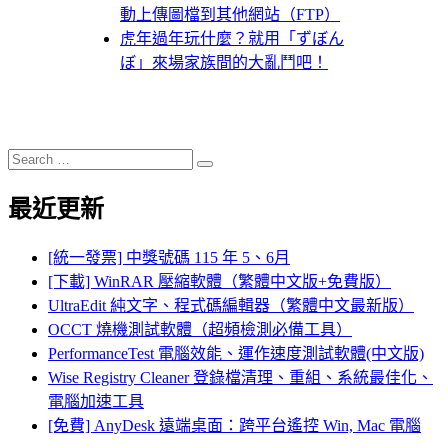
動上傳圖檔到其他網站（FTP）
虎年過年玩什麼？就用「ずぼん
ぼ」來場家族間的大亂鬥吧！
Search
Search
for:
最近更新
[統一發票] 中獎號碼 115 年 5、6月
[下載] WinRAR 壓縮軟體（繁體中文版+免費版）
UltraEdit 純文字、程式碼編輯器（繁體中文最新版）
OCCT 燒機測試軟體（超頻檢測必備工具）
PerformanceTest 電腦效能、運作速度測試軟體(中文版)
Wise Registry Cleaner 登錄檔清理、重組、系統最佳化、
電腦加速工具
[免費] AnyDesk 遠端桌面：跨平台遙控 Win, Mac 電腦