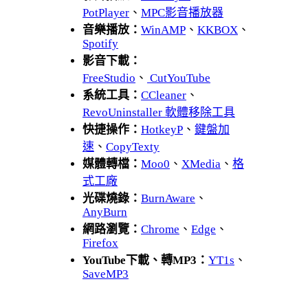
PotPlayer
、
MPC影音播放器
音樂播放：
WinAMP
、
KKBOX
、
Spotify
影音下載：
FreeStudio
、
CutYouTube
系統工具：
CCleaner
、
RevoUninstaller 軟體移除工具
快捷操作：
HotkeyP
、
鍵盤加
速
、
CopyTexty
媒體轉檔：
Moo0
、
XMedia
、
格
式工廠
光碟燒錄：
BurnAware
、
AnyBurn
網路瀏覽：
Chrome
、
Edge
、
Firefox
YouTube下載、轉MP3：
YT1s
、
SaveMP3