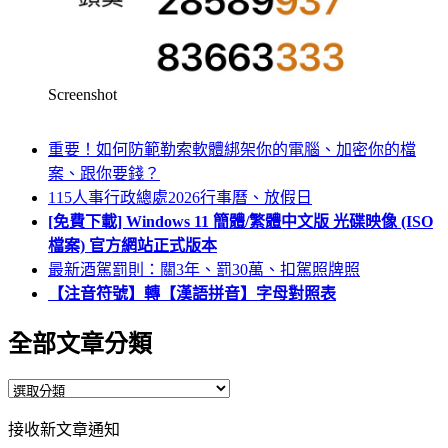
Screenshot
重要！如何防範勒索軟體綁架你的電腦、加密你的檔
案、跟你要錢？
115人事行政總處2026行事曆、放假日
[免費下載] Windows 11 簡體/繁體中文版 光碟映像 (ISO
檔案) 官方網站正式版本
最新酒駕罰則：關3年、罰30萬、扣駕照牌照
【注音符號】轉【漢語拼音】字母對照表
全部文章分類
全
部
接收新文章通知
文