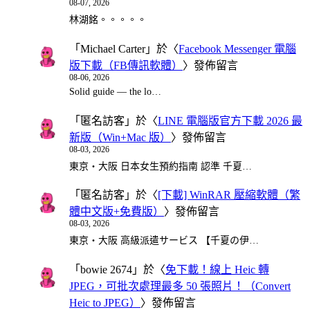
08-07, 2026
林湖銘。。。。。
「
Michael Carter
」於〈
Facebook Messenger 電腦
版下載（FB傳訊軟體）
〉發佈留言
08-06, 2026
Solid guide — the lo…
「
匿名訪客
」於〈
LINE 電腦版官方下載 2026 最
新版（Win+Mac 版）
〉發佈留言
08-03, 2026
東京・大阪 日本女生預約指南 認準 千夏…
「
匿名訪客
」於〈
[下載] WinRAR 壓縮軟體（繁
體中文版+免費版）
〉發佈留言
08-03, 2026
東京・大阪 高級派遣サービス 【千夏の伊…
「
bowie 2674
」於〈
免下載！線上 Heic 轉
JPEG，可批次處理最多 50 張照片！（Convert
Heic to JPEG）
〉發佈留言