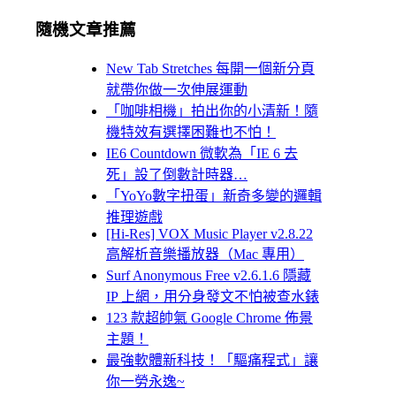
隨機文章推薦
New Tab Stretches 每開一個新分頁
就帶你做一次伸展運動
「咖啡相機」拍出你的小清新！隨
機特效有選擇困難也不怕！
IE6 Countdown 微軟為「IE 6 去
死」設了倒數計時器…
「YoYo數字扭蛋」新奇多變的邏輯
推理遊戲
[Hi-Res] VOX Music Player v2.8.22
高解析音樂播放器（Mac 專用）
Surf Anonymous Free v2.6.1.6 隱藏
IP 上網，用分身發文不怕被查水錶
123 款超帥氣 Google Chrome 佈景
主題！
最強軟體新科技！「驅痛程式」讓
你一勞永逸~