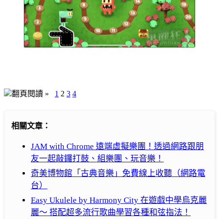
翻頁閱讀 »
1
2
3
4
相關文章：
JAM with Chrome 遠端虛擬樂團！透過網路跟朋
友一起敲鑼打鼓、組樂團、玩音樂！
奇美博物館「古典音樂」免費線上收聽（網路電
台）
Easy Ukulele by Harmony City 在遊戲中學烏克麗
麗～ 搭配超多流行歌曲學習各種和弦指法！