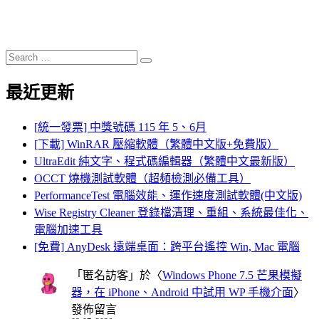
Search
Search
for:
最近更新
[統一發票] 中獎號碼 115 年 5、6月
[下載] WinRAR 壓縮軟體（繁體中文版+免費版）
UltraEdit 純文字、程式碼編輯器（繁體中文最新版）
OCCT 燒機測試軟體（超頻檢測必備工具）
PerformanceTest 電腦效能、運作速度測試軟體(中文版)
Wise Registry Cleaner 登錄檔清理、重組、系統最佳化、
電腦加速工具
[免費] AnyDesk 遠端桌面：跨平台遙控 Win, Mac 電腦
「
匿名訪客
」於〈
Windows Phone 7.5 芒果模擬
器，在 iPhone、Android 中試用 WP 手機介面
〉
發佈留言