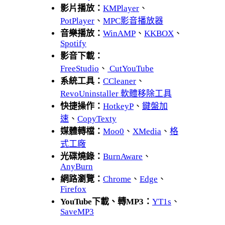
影片播放：
KMPlayer
、
PotPlayer
、
MPC影音播放器
音樂播放：
WinAMP
、
KKBOX
、
Spotify
影音下載：
FreeStudio
、
CutYouTube
系統工具：
CCleaner
、
RevoUninstaller 軟體移除工具
快捷操作：
HotkeyP
、
鍵盤加
速
、
CopyTexty
媒體轉檔：
Moo0
、
XMedia
、
格
式工廠
光碟燒錄：
BurnAware
、
AnyBurn
網路瀏覽：
Chrome
、
Edge
、
Firefox
YouTube下載、轉MP3：
YT1s
、
SaveMP3