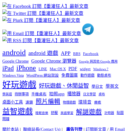
章
分
類
android
android 遊戲
APP
BBS
Facebook
Google Chrome 瀏覽器
Google Chrome
Google 與其他 Google 應用
iPhone
iPad
PDF
widget
LINE
Mac OS X
Windows 7
免費圖庫
Windows Vista
WordPress 網站架設
動作遊戲
動態桌布
好玩遊戲
好玩遊戲、休閒益智
學英文
學日文
播放器
拍照app
待辦事項
手機桌布
學英語
日文學習
桌布
照片編輯
桌面小工具
環境音
濾鏡
療癒
物理遊戲
益智遊戲
解謎遊戲
舒壓
貼圖
計時器
睡眠音樂
英語學習
鬧鐘
關於本站
|
聯絡站長(Contact Us)
|
廣告刊登
|
訂閱新文章
/
用 Email