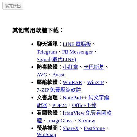
其他常用軟體下載：
聊天通訊：
LINE 電腦板
、
Telegram
、
FB Messenger
、
Signal(取代LINE)
防毒軟體：
小紅傘
、
卡巴斯基
、
AVG
、
Avast
壓縮軟體：
WinRAR
、
WinZIP
、
7-ZIP 免費壓縮軟體
文書處理：
NotePad++ 純文字編
輯器
、
PDF24
、
Office下載
看圖軟體：
IrfanView 免費看圖軟
體
、
ImageGlass
、
XnView
螢幕抓圖：
ShareX
、
FastStone
、
WinSnap