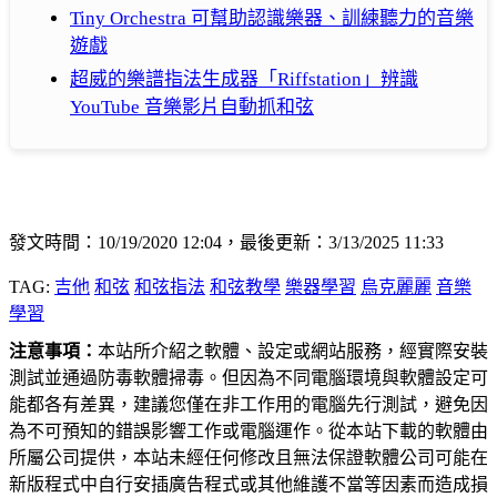
Tiny Orchestra 可幫助認識樂器、訓練聽力的音樂
遊戲
超威的樂譜指法生成器「Riffstation」辨識
YouTube 音樂影片自動抓和弦
發文時間：10/19/2020 12:04，最後更新：3/13/2025 11:33
TAG:
吉他
和弦
和弦指法
和弦教學
樂器學習
烏克麗麗
音樂
學習
注意事項：
本站所介紹之軟體、設定或網站服務，經實際安裝
測試並通過防毒軟體掃毒。但因為不同電腦環境與軟體設定可
能都各有差異，建議您僅在非工作用的電腦先行測試，避免因
為不可預知的錯誤影響工作或電腦運作。從本站下載的軟體由
所屬公司提供，本站未經任何修改且無法保證軟體公司可能在
新版程式中自行安插廣告程式或其他維護不當等因素而造成損