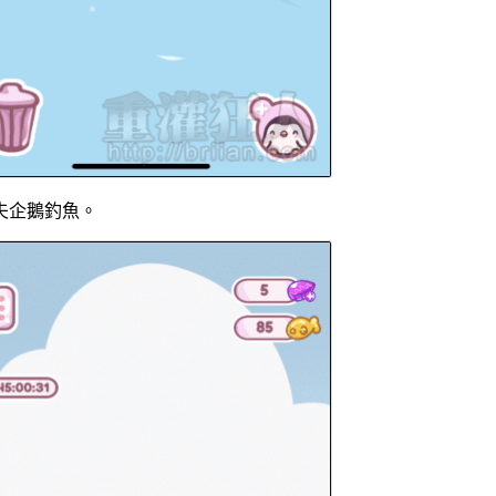
夫企鵝釣魚。