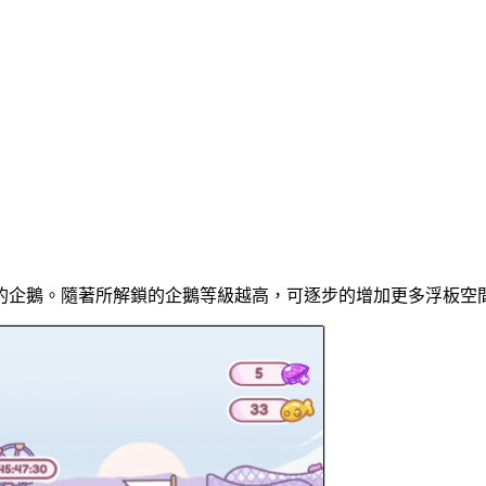
的企鵝。隨著所解鎖的企鵝等級越高，可逐步的增加更多浮板空