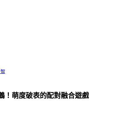
益智
鵝！萌度破表的配對融合遊戲