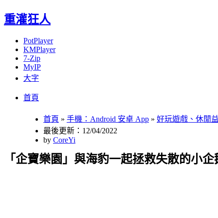
重灌狂人
PotPlayer
KMPlayer
7-Zip
MyIP
大字
Menu
Skip
首頁
to
content
首頁
»
手機：Android 安卓 App
»
好玩遊戲、休閒
最後更新：12/04/2022
by
CoreYi
「企寶樂園」與海豹一起拯救失散的小企