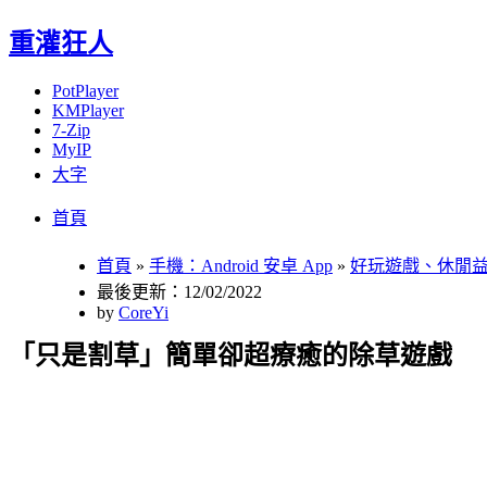
重灌狂人
PotPlayer
KMPlayer
7-Zip
MyIP
大字
Menu
Skip
首頁
to
content
首頁
»
手機：Android 安卓 App
»
好玩遊戲、休閒
最後更新：12/02/2022
by
CoreYi
「只是割草」簡單卻超療癒的除草遊戲