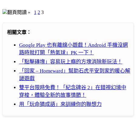
翻頁閱讀 »
1
2
3
相關文章：
Google Play 也有離線小遊戲！Android 手機沒網
路時就打開「熱氣球」PK 一下！
「點擊磚塊」容易玩上癮的方塊消除新玩法！
「回家 – Homeward」幫助石虎平安到家的暖心解
謎遊戲
雙平台限時免費！「紀念碑谷 2」在錯視幻境中
穿梭，體驗全新的故事情節！
用「玩命猜成語」來訓練你的聯想力