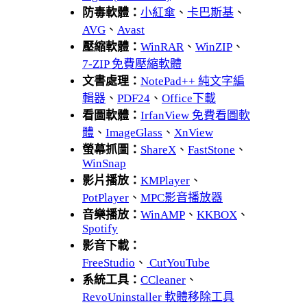
防毒軟體：
小紅傘
、
卡巴斯基
、
AVG
、
Avast
壓縮軟體：
WinRAR
、
WinZIP
、
7-ZIP 免費壓縮軟體
文書處理：
NotePad++ 純文字編
輯器
、
PDF24
、
Office下載
看圖軟體：
IrfanView 免費看圖軟
體
、
ImageGlass
、
XnView
螢幕抓圖：
ShareX
、
FastStone
、
WinSnap
影片播放：
KMPlayer
、
PotPlayer
、
MPC影音播放器
音樂播放：
WinAMP
、
KKBOX
、
Spotify
影音下載：
FreeStudio
、
CutYouTube
系統工具：
CCleaner
、
RevoUninstaller 軟體移除工具