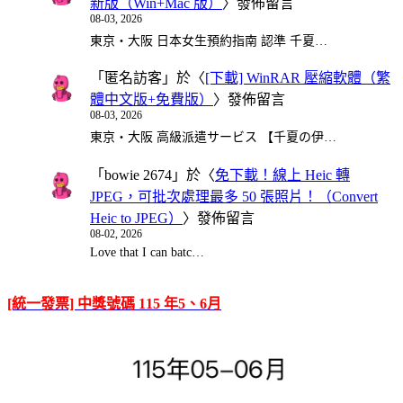
新版（Win+Mac 版）
〉發佈留言
08-03, 2026
東京・大阪 日本女生預約指南 認準 千夏…
「
匿名訪客
」於〈
[下載] WinRAR 壓縮軟體（繁
體中文版+免費版）
〉發佈留言
08-03, 2026
東京・大阪 高級派遣サービス 【千夏の伊…
「
bowie 2674
」於〈
免下載！線上 Heic 轉
JPEG，可批次處理最多 50 張照片！（Convert
Heic to JPEG）
〉發佈留言
08-02, 2026
Love that I can batc…
[統一發票] 中獎號碼 115 年5、6月