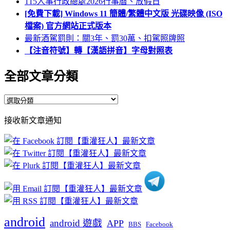
115人事行政總處2026行事曆、放假日
[免費下載] Windows 11 簡體/繁體中文版 光碟映像 (ISO
檔案) 官方網站正式版本
最新酒駕罰則：關3年、罰30萬、扣駕照牌照
【注音符號】轉【漢語拼音】字母對照表
全部文章分類
全
部
接收新文章通知
文
章
分
類
android
android 遊戲
APP
BBS
Facebook