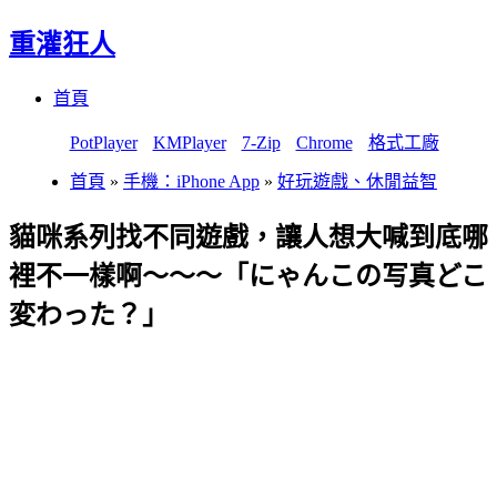
重灌狂人
Menu
Skip
首頁
to
content
PotPlayer
KMPlayer
7-Zip
Chrome
格式工廠
首頁
»
手機：iPhone App
»
好玩遊戲、休閒益智
貓咪系列找不同遊戲，讓人想大喊到底哪
裡不一樣啊～～～「にゃんこの写真どこ
変わった？」