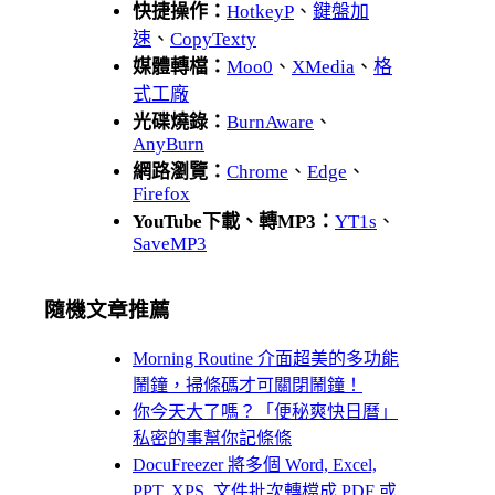
快捷操作：
HotkeyP
、
鍵盤加
速
、
CopyTexty
媒體轉檔：
Moo0
、
XMedia
、
格
式工廠
光碟燒錄：
BurnAware
、
AnyBurn
網路瀏覽：
Chrome
、
Edge
、
Firefox
YouTube下載、轉MP3：
YT1s
、
SaveMP3
隨機文章推薦
Morning Routine 介面超美的多功能
鬧鐘，掃條碼才可關閉鬧鐘！
你今天大了嗎？「便秘爽快日曆」
私密的事幫你記條條
DocuFreezer 將多個 Word, Excel,
PPT, XPS..文件批次轉檔成 PDF 或