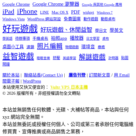
Google Chrome 瀏覽器
Google Chrome
Google 與其他 Google 應用
iPhone
iPad
PDF
widget
LINE
Mac OS X
Windows 7
免費圖庫
Windows Vista
WordPress 網站架設
動作遊戲
動態桌布
好玩遊戲
好玩遊戲、休閒益智
學英文
學日文
播放器
拍照app
待辦事項
手機桌布
學英語
日文學習
桌布
照片編輯
桌面小工具
環境音
濾鏡
療癒
物理遊戲
益智遊戲
解謎遊戲
舒壓
貼圖
計時器
睡眠音樂
英語學習
鬧鐘
關於本站
|
聯絡站長(Contact Us)
|
廣告刊登
|
訂閱新文章
/
用 Email
閱電子報
|
WordPress
本站使用又快又便宜的：
Vultr VPS 日本主機
© 2026 版權所有，非經授權請勿全文轉貼
本站並無銷售任何軟體、光碟、大補帖等商品，本站與任何
xyz 網站完全無關。
本站並無委託或授權任何個人、公司或第三者承辦任何電腦維
修買賣、宣傳推廣或商品銷售之業務，