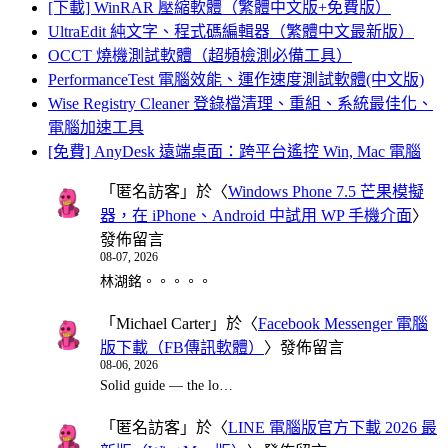
[下載] WinRAR 壓縮軟體（繁體中文版+免費版）
UltraEdit 純文字、程式碼編輯器（繁體中文最新版）
OCCT 燒機測試軟體（超頻檢測必備工具）
PerformanceTest 電腦效能、運作速度測試軟體(中文版)
Wise Registry Cleaner 登錄檔清理、重組、系統最佳化、
電腦加速工具
[免費] AnyDesk 遠端桌面：跨平台遙控 Win, Mac 電腦
「
匿名訪客
」於〈
Windows Phone 7.5 芒果模擬
器，在 iPhone、Android 中試用 WP 手機介面
〉
發佈留言
08-07, 2026
林湖銘。。。。。
「
Michael Carter
」於〈
Facebook Messenger 電腦
版下載（FB傳訊軟體）
〉發佈留言
08-06, 2026
Solid guide — the lo…
「
匿名訪客
」於〈
LINE 電腦版官方下載 2026 最