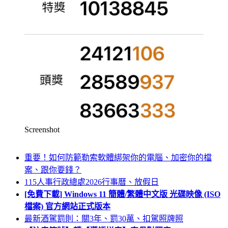
Screenshot
重要！如何防範勒索軟體綁架你的電腦、加密你的檔
案、跟你要錢？
115人事行政總處2026行事曆、放假日
[免費下載] Windows 11 簡體/繁體中文版 光碟映像 (ISO
檔案) 官方網站正式版本
最新酒駕罰則：關3年、罰30萬、扣駕照牌照