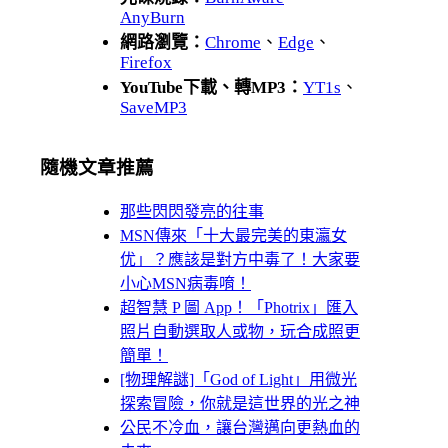
AnyBurn
網路瀏覽：
Chrome
、
Edge
、
Firefox
YouTube下載、轉MP3：
YT1s
、
SaveMP3
隨機文章推薦
那些閃閃發亮的往事
MSN傳來「十大最完美的東瀛女
优」？應該是對方中毒了！大家要
小心MSN病毒唷！
超智慧 P 圖 App！「Photrix」匯入
照片自動選取人或物，玩合成照更
簡單！
[物理解謎]「God of Light」用微光
探索冒險，你就是這世界的光之神
公民不冷血，讓台灣邁向更熱血的