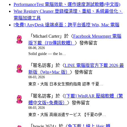
PerformanceTest 電腦效能、運作速度測試軟體(中文版)
Wise Registry Cleaner 登錄檔清理、重組、系統最佳化、
電腦加速工具
[免費] AnyDesk 遠端桌面：跨平台遙控 Win, Mac 電腦
「
Michael Carter
」於〈
Facebook Messenger 電腦
版下載（FB傳訊軟體）
〉發佈留言
08-06, 2026
Solid guide — the lo…
「
匿名訪客
」於〈
LINE 電腦版官方下載 2026 最
新版（Win+Mac 版）
〉發佈留言
08-03, 2026
東京・大阪 日本女生預約指南 認準 千夏…
「
匿名訪客
」於〈
[下載] WinRAR 壓縮軟體（繁
體中文版+免費版）
〉發佈留言
08-03, 2026
東京・大阪 高級派遣サービス 【千夏の伊…
「
bowie 2674
」於〈
免下載！線上 Heic 轉