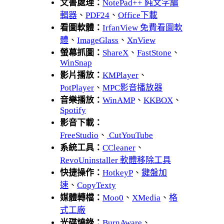
文書處理：
NotePad++ 純文字編
輯器
、
PDF24
、
Office下載
看圖軟體：
IrfanView 免費看圖軟
體
、
ImageGlass
、
XnView
螢幕抓圖：
ShareX
、
FastStone
、
WinSnap
影片播放：
KMPlayer
、
PotPlayer
、
MPC影音播放器
音樂播放：
WinAMP
、
KKBOX
、
Spotify
影音下載：
FreeStudio
、
CutYouTube
系統工具：
CCleaner
、
RevoUninstaller 軟體移除工具
快捷操作：
HotkeyP
、
鍵盤加
速
、
CopyTexty
媒體轉檔：
Moo0
、
XMedia
、
格
式工廠
光碟燒錄：
BurnAware
、