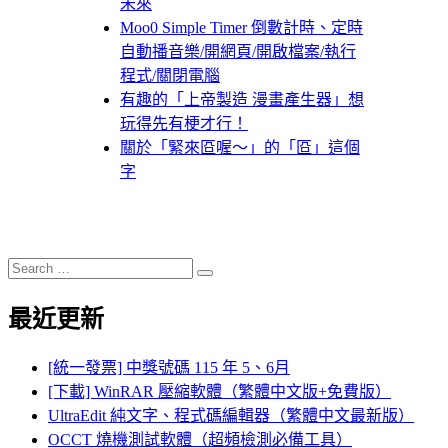
未來
Moo0 Simple Timer 倒數計時、定時
自動播音樂/開網頁/開啟檔案/執行
程式/關閉電腦
有趣的「上帝製造 漫畫產生器」想
玩得先有梗才行！
關於「緊來㔯喔～」的「㔯」這個
字
Search
Search
for:
最近更新
[統一發票] 中獎號碼 115 年 5、6月
[下載] WinRAR 壓縮軟體（繁體中文版+免費版）
UltraEdit 純文字、程式碼編輯器（繁體中文最新版）
OCCT 燒機測試軟體（超頻檢測必備工具）