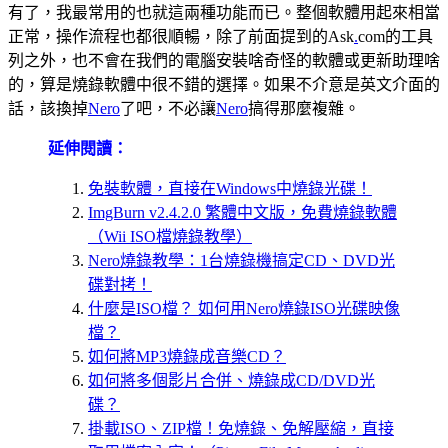
有了，我最常用的也就這兩種功能而已。整個軟體用起來相當
正常，操作流程也都很順暢，除了前面提到的Ask
.
com的工具
列之外，也不會在我們的電腦安裝啥奇怪的軟體或更新助理啥
的，算是燒錄軟體中很不錯的選擇。如果不介意是英文介面的
話，該換掉
Nero
了吧，不必讓
Nero
搞得那麼複雜。
延伸閱讀：
免裝軟體，直接在Windows中燒錄光碟！
ImgBurn v2.4.2.0 繁體中文版，免費燒錄軟體
（Wii ISO檔燒錄教學）
Nero燒錄教學：1台燒錄機搞定CD、DVD光
碟對拷！
什麼是ISO檔？ 如何用Nero燒錄ISO光碟映像
檔？
如何將MP3燒錄成音樂CD？
如何將多個影片合併、燒錄成CD/DVD光
碟？
掛載ISO、ZIP檔！免燒錄、免解壓縮，直接