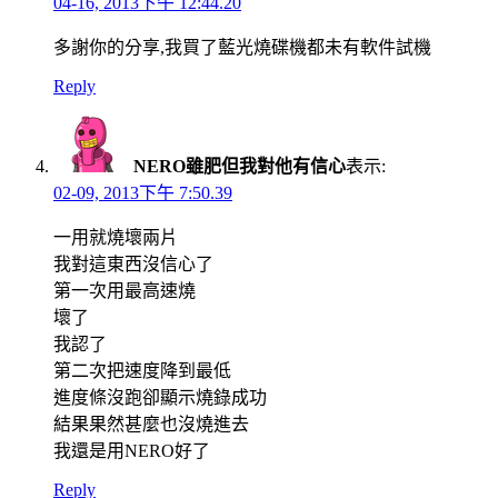
04-16, 2013下午 12:44.20
多謝你的分享,我買了藍光燒碟機都未有軟件試機
Reply
NERO雖肥但我對他有信心
表示:
02-09, 2013下午 7:50.39
一用就燒壞兩片
我對這東西沒信心了
第一次用最高速燒
壞了
我認了
第二次把速度降到最低
進度條沒跑卻顯示燒錄成功
結果果然甚麼也沒燒進去
我還是用NERO好了
Reply