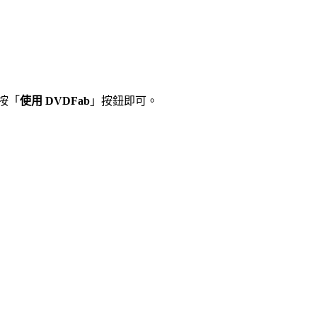
按「
使用 DVDFab
」按鈕即可。