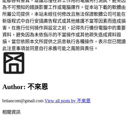
能都各有差異，建議您僅在非工作用的電腦先行測試，避免因
為不可預知的錯誤影響工作或電腦運作。從本站下載的軟體由
所屬公司提供，本站未經任何修改且無法保證軟體公司可能在
新版程式中自行安插廣告程式或其他維護不當等因素而造成損
害。在進行任何操作與設定之前，記得先行備份電腦中的重要
資料，避免因為未依指示的不當操作或其他疏失造成資料毀
損。當您依照本文所提供之訊息執行各種操作，表示您已閱讀
此注意事項並同意自行承擔可能之風險與責任。
Author:
不來恩
briiancom@gmail.com
View all posts by 不來恩
相關資訊