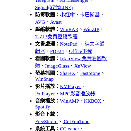
Telegram
、
FB Messenger
、
Signal(取代LINE)
防毒軟體：
小紅傘
、
卡巴斯基
、
AVG
、
Avast
壓縮軟體：
WinRAR
、
WinZIP
、
7-ZIP 免費壓縮軟體
文書處理：
NotePad++ 純文字編
輯器
、
PDF24
、
Office下載
看圖軟體：
IrfanView 免費看圖軟
體
、
ImageGlass
、
XnView
螢幕抓圖：
ShareX
、
FastStone
、
WinSnap
影片播放：
KMPlayer
、
PotPlayer
、
MPC影音播放器
音樂播放：
WinAMP
、
KKBOX
、
Spotify
影音下載：
FreeStudio
、
CutYouTube
系統工具：
CCleaner
、