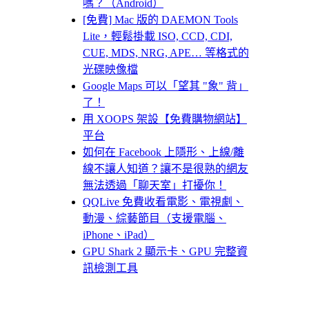
嗎？（Android）
[免費] Mac 版的 DAEMON Tools
Lite，輕鬆掛載 ISO, CCD, CDI,
CUE, MDS, NRG, APE… 等格式的
光碟映像檔
Google Maps 可以「望其 "象" 背」
了！
用 XOOPS 架設【免費購物網站】
平台
如何在 Facebook 上隱形、上線/離
線不讓人知道？讓不是很熟的網友
無法透過「聊天室」打擾你！
QQLive 免費收看電影、電視劇、
動漫、綜藝節目（支援電腦、
iPhone、iPad）
GPU Shark 2 顯示卡、GPU 完整資
訊檢測工具