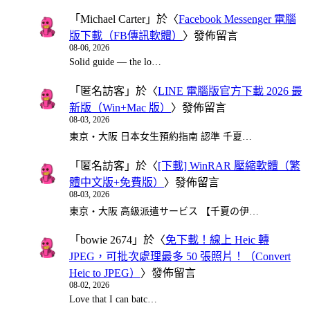
「
Michael Carter
」於〈
Facebook Messenger 電腦
版下載（FB傳訊軟體）
〉發佈留言
08-06, 2026
Solid guide — the lo…
「
匿名訪客
」於〈
LINE 電腦版官方下載 2026 最
新版（Win+Mac 版）
〉發佈留言
08-03, 2026
東京・大阪 日本女生預約指南 認準 千夏…
「
匿名訪客
」於〈
[下載] WinRAR 壓縮軟體（繁
體中文版+免費版）
〉發佈留言
08-03, 2026
東京・大阪 高級派遣サービス 【千夏の伊…
「
bowie 2674
」於〈
免下載！線上 Heic 轉
JPEG，可批次處理最多 50 張照片！（Convert
Heic to JPEG）
〉發佈留言
08-02, 2026
Love that I can batc…