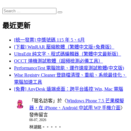
Search
Search
for:
最近更新
[統一發票] 中獎號碼 115 年 5、6月
[下載] WinRAR 壓縮軟體（繁體中文版+免費版）
UltraEdit 純文字、程式碼編輯器（繁體中文最新版）
OCCT 燒機測試軟體（超頻檢測必備工具）
PerformanceTest 電腦效能、運作速度測試軟體(中文版)
Wise Registry Cleaner 登錄檔清理、重組、系統最佳化、
電腦加速工具
[免費] AnyDesk 遠端桌面：跨平台遙控 Win, Mac 電腦
「
匿名訪客
」於〈
Windows Phone 7.5 芒果模擬
器，在 iPhone、Android 中試用 WP 手機介面
〉
發佈留言
08-07, 2026
林湖銘。。。。。