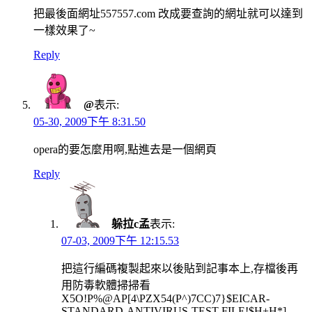
把最後面網址557557.com 改成要查詢的網址就可以達到
一樣效果了~
Reply
@
表示:
05-30, 2009下午 8:31.50
opera的要怎麼用啊,點進去是一個網頁
Reply
躲拉c孟
表示:
07-03, 2009下午 12:15.53
把這行編碼複製起來以後貼到記事本上,存檔後再
用防毒軟體掃掃看
X5O!P%@AP[4\PZX54(P^)7CC)7}$EICAR-
STANDARD-ANTIVIRUS-TEST-FILE!$H+H*]