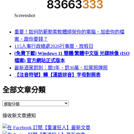
Screenshot
重要！如何防範勒索軟體綁架你的電腦、加密你的檔
案、跟你要錢？
115人事行政總處2026行事曆、放假日
[免費下載] Windows 11 簡體/繁體中文版 光碟映像 (ISO
檔案) 官方網站正式版本
最新酒駕罰則：關3年、罰30萬、扣駕照牌照
【注音符號】轉【漢語拼音】字母對照表
全部文章分類
全
部
接收新文章通知
文
章
分