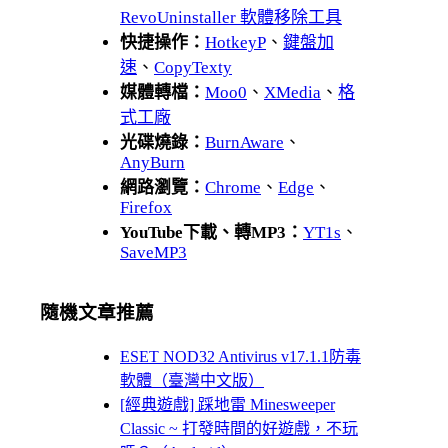
RevoUninstaller 軟體移除工具
快捷操作：
HotkeyP
、
鍵盤加
速
、
CopyTexty
媒體轉檔：
Moo0
、
XMedia
、
格
式工廠
光碟燒錄：
BurnAware
、
AnyBurn
網路瀏覽：
Chrome
、
Edge
、
Firefox
YouTube下載、轉MP3：
YT1s
、
SaveMP3
隨機文章推薦
ESET NOD32 Antivirus v17.1.1防毒
軟體（臺灣中文版）
[經典遊戲] 踩地雷 Minesweeper
Classic ~ 打發時間的好遊戲，不玩