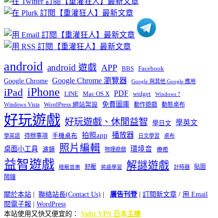
類
android
android 遊戲
APP
BBS
Facebook
Google Chrome 瀏覽器
Google Chrome
Google 與其他 Google 應用
iPhone
iPad
PDF
widget
LINE
Mac OS X
Windows 7
免費圖庫
Windows Vista
WordPress 網站架設
動作遊戲
動態桌布
好玩遊戲
好玩遊戲、休閒益智
學英文
學日文
播放器
拍照app
待辦事項
手機桌布
學英語
日文學習
桌布
照片編輯
桌面小工具
環境音
濾鏡
療癒
物理遊戲
益智遊戲
解謎遊戲
舒壓
貼圖
計時器
睡眠音樂
英語學習
鬧鐘
關於本站
|
聯絡站長(Contact Us)
|
廣告刊登
|
訂閱新文章
/
用 Email
閱電子報
|
WordPress
本站使用又快又便宜的：
Vultr VPS 日本主機