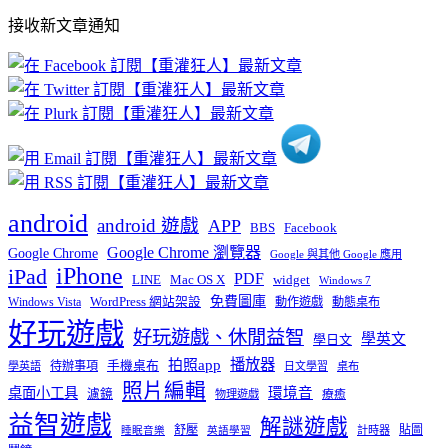
部
接收新文章通知
文
章
分
類
android
android 遊戲
APP
BBS
Facebook
Google Chrome 瀏覽器
Google Chrome
Google 與其他 Google 應用
iPhone
iPad
PDF
widget
LINE
Mac OS X
Windows 7
免費圖庫
Windows Vista
WordPress 網站架設
動作遊戲
動態桌布
好玩遊戲
好玩遊戲、休閒益智
學英文
學日文
播放器
拍照app
待辦事項
手機桌布
學英語
日文學習
桌布
照片編輯
桌面小工具
環境音
濾鏡
療癒
物理遊戲
益智遊戲
解謎遊戲
舒壓
貼圖
計時器
睡眠音樂
英語學習