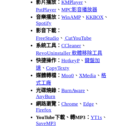
影片播放：
KMPlayer
、
PotPlayer
、
MPC影音播放器
音樂播放：
WinAMP
、
KKBOX
、
Spotify
影音下載：
FreeStudio
、
CutYouTube
系統工具：
CCleaner
、
RevoUninstaller 軟體移除工具
快捷操作：
HotkeyP
、
鍵盤加
速
、
CopyTexty
媒體轉檔：
Moo0
、
XMedia
、
格
式工廠
光碟燒錄：
BurnAware
、
AnyBurn
網路瀏覽：
Chrome
、
Edge
、
Firefox
YouTube下載、轉MP3：
YT1s
、
SaveMP3