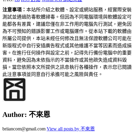
注意事項：
本站所介紹之軟體、設定或網站服務，經實際安裝
測試並通過防毒軟體掃毒。但因為不同電腦環境與軟體設定可
能都各有差異，建議您僅在非工作用的電腦先行測試，避免因
為不可預知的錯誤影響工作或電腦運作。從本站下載的軟體由
所屬公司提供，本站未經任何修改且無法保證軟體公司可能在
新版程式中自行安插廣告程式或其他維護不當等因素而造成損
害。在進行任何操作與設定之前，記得先行備份電腦中的重要
資料，避免因為未依指示的不當操作或其他疏失造成資料毀
損。當您依照本文所提供之訊息執行各種操作，表示您已閱讀
此注意事項並同意自行承擔可能之風險與責任。
Author:
不來恩
briiancom@gmail.com
View all posts by 不來恩