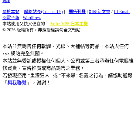
鬧鐘
關於本站
|
聯絡站長(Contact Us)
|
廣告刊登
|
訂閱新文章
/
用 Email
閱電子報
|
WordPress
本站使用又快又便宜的：
Vultr VPS 日本主機
© 2026 版權所有，非經授權請勿全文轉貼
本站並無銷售任何軟體、光碟、大補帖等商品，本站與任何
xyz 網站完全無關。
本站並無委託或授權任何個人、公司或第三者承辦任何電腦維
修買賣、宣傳推廣或商品銷售之業務，
若發現盜用 "重灌狂人" 或 "不來恩" 名義之行為，請協助通報
「
與我聯繫
」，謝謝！