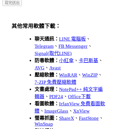
其他常用軟體下載：
聊天通訊：
LINE 電腦板
、
Telegram
、
FB Messenger
、
Signal(取代LINE)
防毒軟體：
小紅傘
、
卡巴斯基
、
AVG
、
Avast
壓縮軟體：
WinRAR
、
WinZIP
、
7-ZIP 免費壓縮軟體
文書處理：
NotePad++ 純文字編
輯器
、
PDF24
、
Office下載
看圖軟體：
IrfanView 免費看圖軟
體
、
ImageGlass
、
XnView
螢幕抓圖：
ShareX
、
FastStone
、
WinSnap