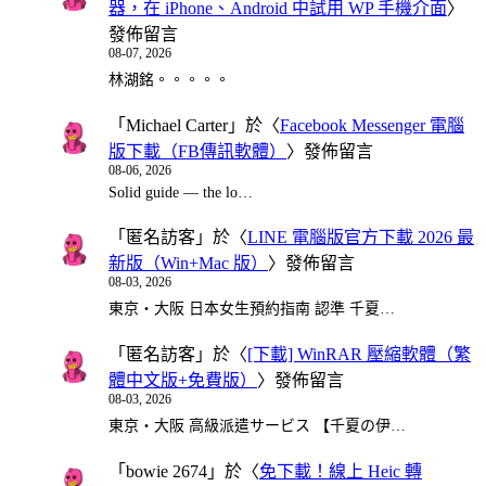
器，在 iPhone、Android 中試用 WP 手機介面
〉
發佈留言
08-07, 2026
林湖銘。。。。。
「
Michael Carter
」於〈
Facebook Messenger 電腦
版下載（FB傳訊軟體）
〉發佈留言
08-06, 2026
Solid guide — the lo…
「
匿名訪客
」於〈
LINE 電腦版官方下載 2026 最
新版（Win+Mac 版）
〉發佈留言
08-03, 2026
東京・大阪 日本女生預約指南 認準 千夏…
「
匿名訪客
」於〈
[下載] WinRAR 壓縮軟體（繁
體中文版+免費版）
〉發佈留言
08-03, 2026
東京・大阪 高級派遣サービス 【千夏の伊…
「
bowie 2674
」於〈
免下載！線上 Heic 轉