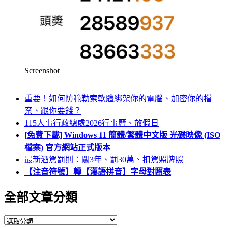
Screenshot
重要！如何防範勒索軟體綁架你的電腦、加密你的檔
案、跟你要錢？
115人事行政總處2026行事曆、放假日
[免費下載] Windows 11 簡體/繁體中文版 光碟映像 (ISO
檔案) 官方網站正式版本
最新酒駕罰則：關3年、罰30萬、扣駕照牌照
【注音符號】轉【漢語拼音】字母對照表
全部文章分類
全