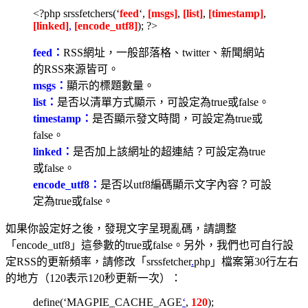
<?php srssfetchers(‘
feed
‘,
[msgs]
,
[list]
,
[timestamp]
,
[linked]
,
[encode_utf8]
); ?>
feed：
RSS網址，一般部落格、twitter、新聞網站
的RSS來源皆可。
msgs：
顯示的標題數量。
list：
是否以清單方式顯示，可設定為true或false。
timestamp：
是否顯示發文時間，可設定為true或
false。
linked：
是否加上該網址的超連結？可設定為true
或false。
encode_utf8：
是否以utf8編碼顯示文字內容？可設
定為true或false。
如果你設定好之後，發現文字呈現亂碼，請調整
「encode_utf8」這參數的true或false。另外，我們也可自行設
定RSS的更新頻率，請修改「srssfetcher
.
php」檔案第30行左右
的地方（120表示120秒更新一次）：
define(‘MAGPIE_CACHE_AGE
‘
,
120
);