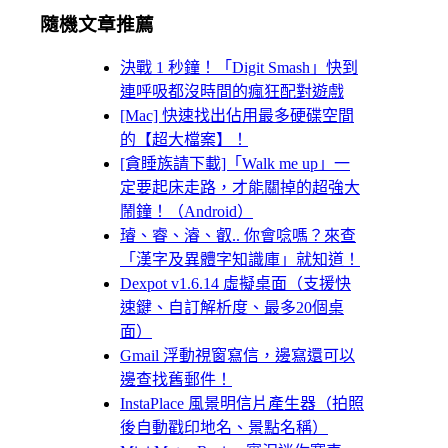
隨機文章推薦
決戰 1 秒鐘！「Digit Smash」快到
連呼吸都沒時間的瘋狂配對遊戲
[Mac] 快速找出佔用最多硬碟空間
的【超大檔案】！
[貪睡族請下載]「Walk me up」一
定要起床走路，才能關掉的超強大
鬧鐘！（Android）
璿、睿、濬、叡.. 你會唸嗎？來查
「漢字及異體字知識庫」就知道！
Dexpot v1.6.14 虛擬桌面（支援快
速鍵、自訂解析度、最多20個桌
面）
Gmail 浮動視窗寫信，邊寫還可以
邊查找舊郵件！
InstaPlace 風景明信片產生器（拍照
後自動戳印地名、景點名稱）