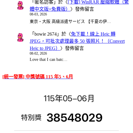
「
匿名訪客
」於〈
[下載] WinRAR 壓縮軟體（繁
體中文版+免費版）
〉發佈留言
08-03, 2026
東京・大阪 高級派遣サービス 【千夏の伊…
「
bowie 2674
」於〈
免下載！線上 Heic 轉
JPEG，可批次處理最多 50 張照片！（Convert
Heic to JPEG）
〉發佈留言
08-02, 2026
Love that I can batc…
[統一發票] 中獎號碼 115 年5、6月