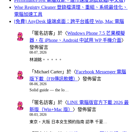
PerformanceTest 電腦效能、運作速度測試軟體(中文版)
Wise Registry Cleaner 登錄檔清理、重組、系統最佳化、
電腦加速工具
[免費] AnyDesk 遠端桌面：跨平台遙控 Win, Mac 電腦
「
匿名訪客
」於〈
Windows Phone 7.5 芒果模擬
器，在 iPhone、Android 中試用 WP 手機介面
〉
發佈留言
08-07, 2026
林湖銘。。。。。
「
Michael Carter
」於〈
Facebook Messenger 電腦
版下載（FB傳訊軟體）
〉發佈留言
08-06, 2026
Solid guide — the lo…
「
匿名訪客
」於〈
LINE 電腦版官方下載 2026 最
新版（Win+Mac 版）
〉發佈留言
08-03, 2026
東京・大阪 日本女生預約指南 認準 千夏…