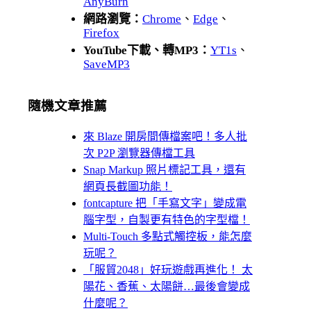
AnyBurn
網路瀏覽：
Chrome
、
Edge
、
Firefox
YouTube下載、轉MP3：
YT1s
、
SaveMP3
隨機文章推薦
來 Blaze 開房間傳檔案吧！多人批
次 P2P 瀏覽器傳檔工具
Snap Markup 照片標記工具，還有
網頁長截圖功能！
fontcapture 把「手寫文字」變成電
腦字型，自製更有特色的字型檔！
Multi-Touch 多點式觸控板，能怎麼
玩呢？
「服貿2048」好玩遊戲再進化！ 太
陽花、香蕉、太陽餅…最後會變成
什麼呢？