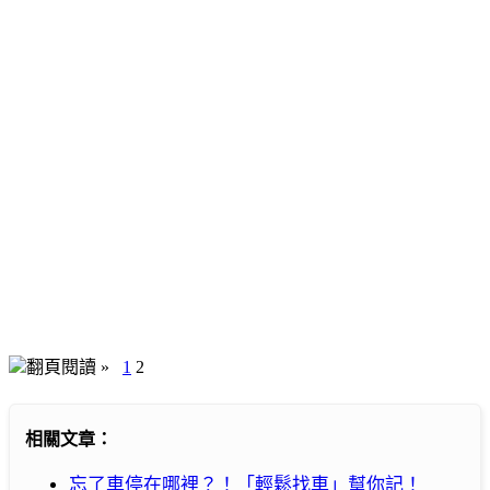
翻頁閱讀 »
1
2
相關文章：
忘了車停在哪裡？！「輕鬆找車」幫你記！