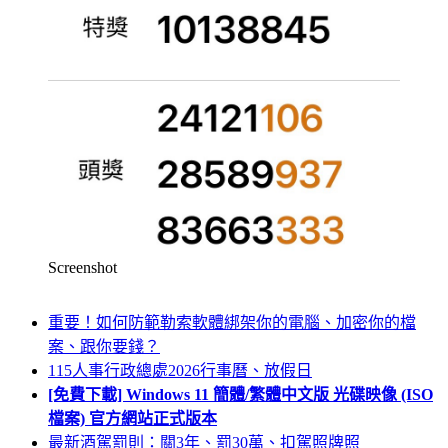
Screenshot
重要！如何防範勒索軟體綁架你的電腦、加密你的檔
案、跟你要錢？
115人事行政總處2026行事曆、放假日
[免費下載] Windows 11 簡體/繁體中文版 光碟映像 (ISO
檔案) 官方網站正式版本
最新酒駕罰則：關3年、罰30萬、扣駕照牌照