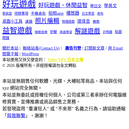
好玩遊戲
好玩遊戲、休閒益智
學英文
學日文
播放器
拍照app
待辦事項
手機桌布
學英語
日文學習
桌布
照片編輯
桌面小工具
環境音
濾鏡
療癒
物理遊戲
益智遊戲
解謎遊戲
舒壓
貼圖
計時器
睡眠音樂
英語學習
鬧鐘
關於本站
|
聯絡站長(Contact Us)
|
廣告刊登
|
訂閱新文章
/
用 Email
閱電子報
|
WordPress
本站使用又快又便宜的：
Vultr VPS 日本主機
© 2026 版權所有，非經授權請勿全文轉貼
本站並無銷售任何軟體、光碟、大補帖等商品，本站與任何
xyz 網站完全無關。
本站並無委託或授權任何個人、公司或第三者承辦任何電腦維
修買賣、宣傳推廣或商品銷售之業務，
若發現盜用 "重灌狂人" 或 "不來恩" 名義之行為，請協助通報
「
與我聯繫
」，謝謝！