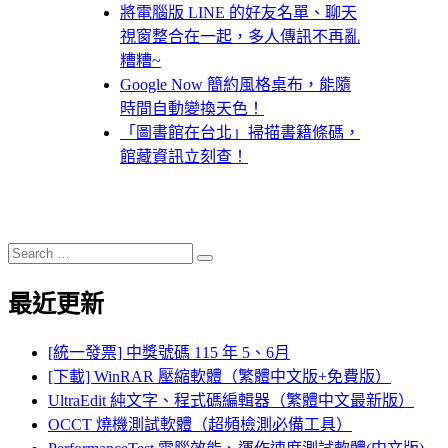
將電腦版 LINE 的好友名單、聊天
視窗整合在一起，多人傳訊不再亂
糟糟~
Google Now 簡約風格桌布，能隨
時間自動變換天色！
「圖書館在台北」掃描書籍條碼，
館藏資訊立刻查！
Search
Search
for:
最近更新
[統一發票] 中獎號碼 115 年 5、6月
[下載] WinRAR 壓縮軟體（繁體中文版+免費版）
UltraEdit 純文字、程式碼編輯器（繁體中文最新版）
OCCT 燒機測試軟體（超頻檢測必備工具）