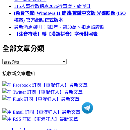
115人事行政總處2026行事曆、放假日
[免費下載] Windows 11 簡體/繁體中文版 光碟映像 (ISO
檔案) 官方網站正式版本
最新酒駕罰則：關3年、罰30萬、扣駕照牌照
【注音符號】轉【漢語拼音】字母對照表
全部文章分類
全
部
接收新文章通知
文
章
分
類