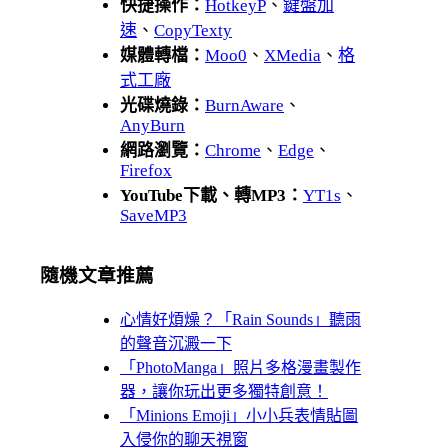
快捷操作：
HotkeyP
、
鍵盤加
速
、
CopyTexty
媒體轉檔：
Moo0
、
XMedia
、
格
式工廠
光碟燒錄：
BurnAware
、
AnyBurn
網路瀏覽：
Chrome
、
Edge
、
Firefox
YouTube下載、轉MP3：
YT1s
、
SaveMP3
隨機文章推薦
心情好煩燥？「Rain Sounds」聽雨
的聲音沉澱一下
「PhotoManga」照片多格漫畫製作
器，讓你玩出更多獨特創意！
「Minions Emoji」小小兵表情貼圖
入侵你的聊天視窗