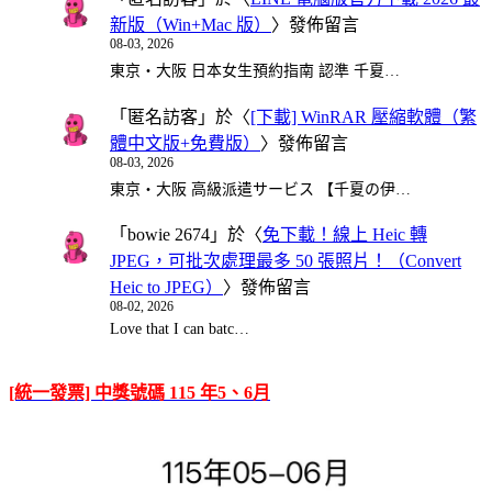
新版（Win+Mac 版）
〉發佈留言
08-03, 2026
東京・大阪 日本女生預約指南 認準 千夏…
「
匿名訪客
」於〈
[下載] WinRAR 壓縮軟體（繁
體中文版+免費版）
〉發佈留言
08-03, 2026
東京・大阪 高級派遣サービス 【千夏の伊…
「
bowie 2674
」於〈
免下載！線上 Heic 轉
JPEG，可批次處理最多 50 張照片！（Convert
Heic to JPEG）
〉發佈留言
08-02, 2026
Love that I can batc…
[統一發票] 中獎號碼 115 年5、6月