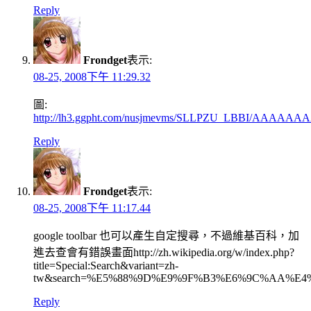
Reply
Frondget
表示:
08-25, 2008下午 11:29.32
圖:
http://lh3.ggpht.com/nusjmevms/SLLPZU_LBBI/AAAAAA
Reply
Frondget
表示:
08-25, 2008下午 11:17.44
google toolbar 也可以產生自定搜尋，不過維基百科，加
進去查會有錯誤畫面http://zh.wikipedia.org/w/index.php?
title=Special:Search&variant=zh-
tw&search=%E5%88%9D%E9%9F%B3%E6%9C%AA%E4
Reply