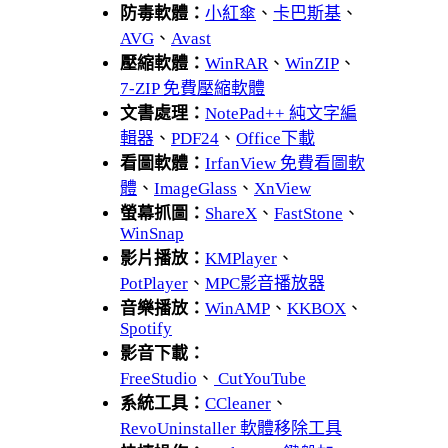
防毒軟體：
小紅傘
、
卡巴斯基
、
AVG
、
Avast
壓縮軟體：
WinRAR
、
WinZIP
、
7-ZIP 免費壓縮軟體
文書處理：
NotePad++ 純文字編
輯器
、
PDF24
、
Office下載
看圖軟體：
IrfanView 免費看圖軟
體
、
ImageGlass
、
XnView
螢幕抓圖：
ShareX
、
FastStone
、
WinSnap
影片播放：
KMPlayer
、
PotPlayer
、
MPC影音播放器
音樂播放：
WinAMP
、
KKBOX
、
Spotify
影音下載：
FreeStudio
、
CutYouTube
系統工具：
CCleaner
、
RevoUninstaller 軟體移除工具