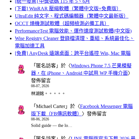
[統一發票] 中獎號碼 115 年 5、6月
[下載] WinRAR 壓縮軟體（繁體中文版+免費版）
UltraEdit 純文字、程式碼編輯器（繁體中文最新版）
OCCT 燒機測試軟體（超頻檢測必備工具）
PerformanceTest 電腦效能、運作速度測試軟體(中文版)
Wise Registry Cleaner 登錄檔清理、重組、系統最佳化、
電腦加速工具
[免費] AnyDesk 遠端桌面：跨平台遙控 Win, Mac 電腦
「
匿名訪客
」於〈
Windows Phone 7.5 芒果模擬
器，在 iPhone、Android 中試用 WP 手機介面
〉
發佈留言
08-07, 2026
林湖銘。。。。。
「
Michael Carter
」於〈
Facebook Messenger 電腦
版下載（FB傳訊軟體）
〉發佈留言
08-06, 2026
Solid guide — the lo…
「
匿名訪客
」於〈
LINE 電腦版官方下載 2026 最