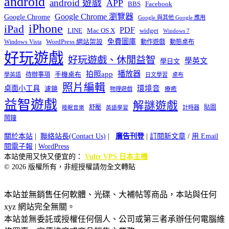
android
android 遊戲
APP
BBS
Facebook
Google Chrome 瀏覽器
Google Chrome
Google 與其他 Google 應用
iPhone
iPad
PDF
widget
LINE
Mac OS X
Windows 7
免費圖庫
Windows Vista
WordPress 網站架設
動作遊戲
動態桌布
好玩遊戲
好玩遊戲、休閒益智
學英文
學日文
播放器
拍照app
待辦事項
手機桌布
學英語
日文學習
桌布
照片編輯
桌面小工具
環境音
濾鏡
療癒
物理遊戲
益智遊戲
解謎遊戲
舒壓
貼圖
計時器
睡眠音樂
英語學習
鬧鐘
關於本站
|
聯絡站長(Contact Us)
|
廣告刊登
|
訂閱新文章
/
用 Email
閱電子報
|
WordPress
本站使用又快又便宜的：
Vultr VPS 日本主機
© 2026 版權所有，非經授權請勿全文轉貼
本站並無銷售任何軟體、光碟、大補帖等商品，本站與任何
xyz 網站完全無關。
本站並無委託或授權任何個人、公司或第三者承辦任何電腦維