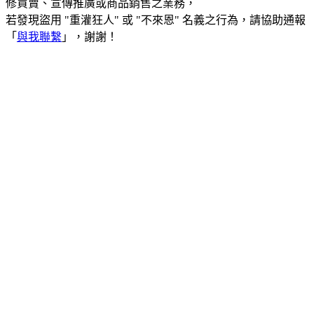
修買賣、宣傳推廣或商品銷售之業務，
若發現盜用 "重灌狂人" 或 "不來恩" 名義之行為，請協助通報
「
與我聯繫
」，謝謝！