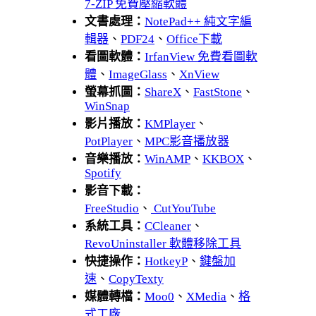
7-ZIP 免費壓縮軟體
文書處理：
NotePad++ 純文字編
輯器
、
PDF24
、
Office下載
看圖軟體：
IrfanView 免費看圖軟
體
、
ImageGlass
、
XnView
螢幕抓圖：
ShareX
、
FastStone
、
WinSnap
影片播放：
KMPlayer
、
PotPlayer
、
MPC影音播放器
音樂播放：
WinAMP
、
KKBOX
、
Spotify
影音下載：
FreeStudio
、
CutYouTube
系統工具：
CCleaner
、
RevoUninstaller 軟體移除工具
快捷操作：
HotkeyP
、
鍵盤加
速
、
CopyTexty
媒體轉檔：
Moo0
、
XMedia
、
格
式工廠