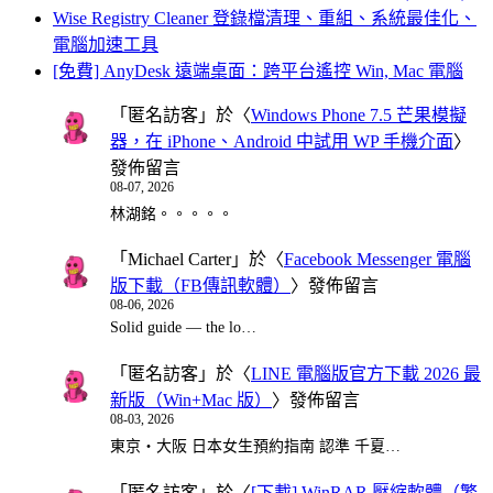
Wise Registry Cleaner 登錄檔清理、重組、系統最佳化、
電腦加速工具
[免費] AnyDesk 遠端桌面：跨平台遙控 Win, Mac 電腦
「
匿名訪客
」於〈
Windows Phone 7.5 芒果模擬
器，在 iPhone、Android 中試用 WP 手機介面
〉
發佈留言
08-07, 2026
林湖銘。。。。。
「
Michael Carter
」於〈
Facebook Messenger 電腦
版下載（FB傳訊軟體）
〉發佈留言
08-06, 2026
Solid guide — the lo…
「
匿名訪客
」於〈
LINE 電腦版官方下載 2026 最
新版（Win+Mac 版）
〉發佈留言
08-03, 2026
東京・大阪 日本女生預約指南 認準 千夏…
「
匿名訪客
」於〈
[下載] WinRAR 壓縮軟體（繁