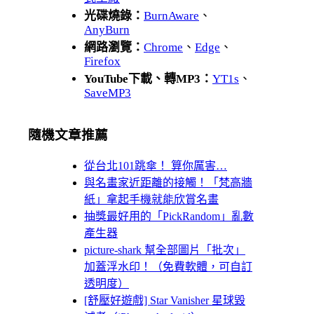
光碟燒錄：
BurnAware
、
AnyBurn
網路瀏覽：
Chrome
、
Edge
、
Firefox
YouTube下載、轉MP3：
YT1s
、
SaveMP3
隨機文章推薦
從台北101跳傘！ 算你厲害…
與名畫家近距離的接觸！「梵高牆
紙」拿起手機就能欣賞名畫
抽獎最好用的「PickRandom」亂數
產生器
picture-shark 幫全部圖片「批次」
加蓋浮水印！（免費軟體，可自訂
透明度）
[舒壓好遊戲] Star Vanisher 星球毀