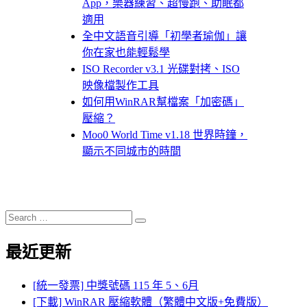
App，樂器練習、超慢跑、助眠都
適用
全中文語音引導「初學者瑜伽」讓
你在家也能輕鬆學
ISO Recorder v3.1 光碟對拷、ISO
映像檔製作工具
如何用WinRAR幫檔案「加密碼」
壓縮？
Moo0 World Time v1.18 世界時鐘，
顯示不同城市的時間
Search
Search
for:
最近更新
[統一發票] 中獎號碼 115 年 5、6月
[下載] WinRAR 壓縮軟體（繁體中文版+免費版）