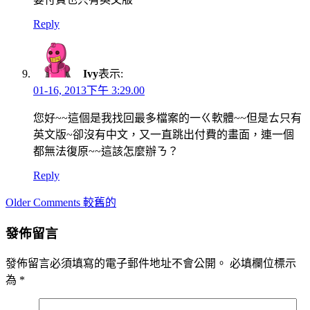
Reply
Ivy
表示:
01-16, 2013下午 3:29.00
您好~~這個是我找回最多檔案的一ㄍ軟體~~但是ㄊ只有
英文版~卻沒有中文，又一直跳出付費的畫面，連一個
都無法復原~~這該怎麼辦ㄋ？
Reply
Comment
Older Comments 較舊的
navigation
發佈留言
發佈留言必須填寫的電子郵件地址不會公開。
必填欄位標示
為
*