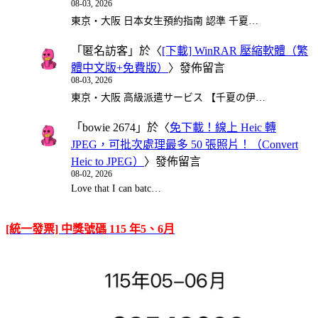
08-03, 2026
東京・大阪 日本女生預約指南 認準 千夏…
「
匿名訪客
」於〈
[下載] WinRAR 壓縮軟體（繁
體中文版+免費版）
〉發佈留言
08-03, 2026
東京・大阪 高級派遣サービス 【千夏の伊…
「
bowie 2674
」於〈
免下載！線上 Heic 轉
JPEG，可批次處理最多 50 張照片！（Convert
Heic to JPEG）
〉發佈留言
08-02, 2026
Love that I can batc…
[統一發票] 中獎號碼 115 年5、6月