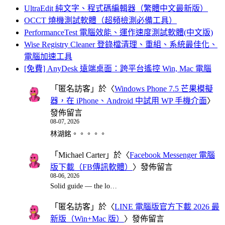
UltraEdit 純文字、程式碼編輯器（繁體中文最新版）
OCCT 燒機測試軟體（超頻檢測必備工具）
PerformanceTest 電腦效能、運作速度測試軟體(中文版)
Wise Registry Cleaner 登錄檔清理、重組、系統最佳化、
電腦加速工具
[免費] AnyDesk 遠端桌面：跨平台遙控 Win, Mac 電腦
「
匿名訪客
」於〈
Windows Phone 7.5 芒果模擬
器，在 iPhone、Android 中試用 WP 手機介面
〉
發佈留言
08-07, 2026
林湖銘。。。。。
「
Michael Carter
」於〈
Facebook Messenger 電腦
版下載（FB傳訊軟體）
〉發佈留言
08-06, 2026
Solid guide — the lo…
「
匿名訪客
」於〈
LINE 電腦版官方下載 2026 最
新版（Win+Mac 版）
〉發佈留言