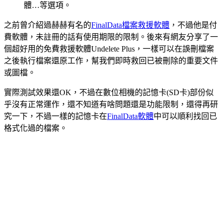
體…等選項。
之前曾介紹過赫赫有名的
FinalData檔案救援軟體
，不過他是付
費軟體，未註冊的話有使用期限的限制。後來有網友分享了一
個超好用的免費救援軟體Undelete Plus，一樣可以在誤刪檔案
之後執行檔案還原工作，幫我們即時救回已被刪除的重要文件
或圖檔。
實際測試效果還OK，不過在數位相機的記憶卡(SD卡)部份似
乎沒有正常運作，還不知道有啥問題還是功能限制，還得再研
究一下，不過一樣的記憶卡在
FinalData軟體
中可以順利找回已
格式化過的檔案。