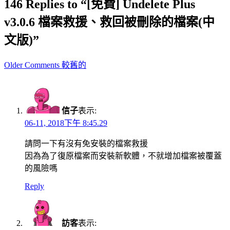
146 Replies to “[免費] Undelete Plus
v3.0.6 檔案救援、救回被刪除的檔案(中
文版)”
Comment
Older Comments 較舊的
navigation
信子
表示:
06-11, 2018下午 8:45.29
請問一下有沒有免安裝的檔案救援
因為為了復原檔案而安裝新軟體，不就增加檔案被覆蓋
的風險嗎
Reply
訪客
表示: