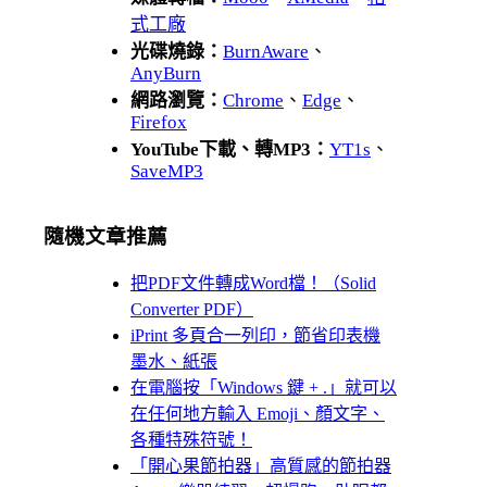
式工廠
光碟燒錄：
BurnAware
、
AnyBurn
網路瀏覽：
Chrome
、
Edge
、
Firefox
YouTube下載、轉MP3：
YT1s
、
SaveMP3
隨機文章推薦
把PDF文件轉成Word檔！（Solid
Converter PDF）
iPrint 多頁合一列印，節省印表機
墨水、紙張
在電腦按「Windows 鍵 + .」就可以
在任何地方輸入 Emoji、顏文字、
各種特殊符號！
「開心果節拍器」高質感的節拍器