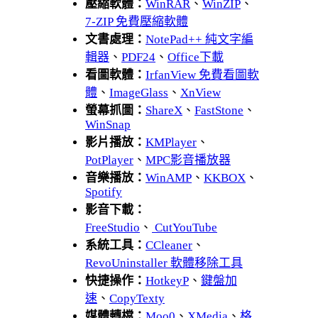
壓縮軟體：
WinRAR
、
WinZIP
、
7-ZIP 免費壓縮軟體
文書處理：
NotePad++ 純文字編
輯器
、
PDF24
、
Office下載
看圖軟體：
IrfanView 免費看圖軟
體
、
ImageGlass
、
XnView
螢幕抓圖：
ShareX
、
FastStone
、
WinSnap
影片播放：
KMPlayer
、
PotPlayer
、
MPC影音播放器
音樂播放：
WinAMP
、
KKBOX
、
Spotify
影音下載：
FreeStudio
、
CutYouTube
系統工具：
CCleaner
、
RevoUninstaller 軟體移除工具
快捷操作：
HotkeyP
、
鍵盤加
速
、
CopyTexty
媒體轉檔：
Moo0
、
XMedia
、
格