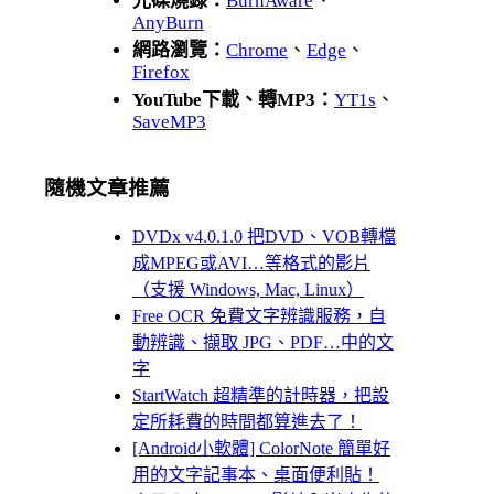
光碟燒錄：
BurnAware
、
AnyBurn
網路瀏覽：
Chrome
、
Edge
、
Firefox
YouTube下載、轉MP3：
YT1s
、
SaveMP3
隨機文章推薦
DVDx v4.0.1.0 把DVD、VOB轉檔
成MPEG或AVI…等格式的影片
（支援 Windows, Mac, Linux）
Free OCR 免費文字辨識服務，自
動辨識、擷取 JPG、PDF…中的文
字
StartWatch 超精準的計時器，把設
定所耗費的時間都算進去了！
[Android小軟體] ColorNote 簡單好
用的文字記事本、桌面便利貼！