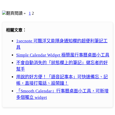
翻頁閱讀 »
1
2
相關文章：
1secnote 可飄浮又能隱身通知欄的超便利筆記工
具
Simple Calendar Widget 極簡風行事曆桌面小工具
不會自動消失的「狀態欄上的筆記」健忘者的好
幫手
用說的好方便！「語音記事本」可快速備忘、記
帳，直接打電話、設鬧鐘！
「Smooth Calendar」行事曆桌面小工具，可新增
多個獨立 widget