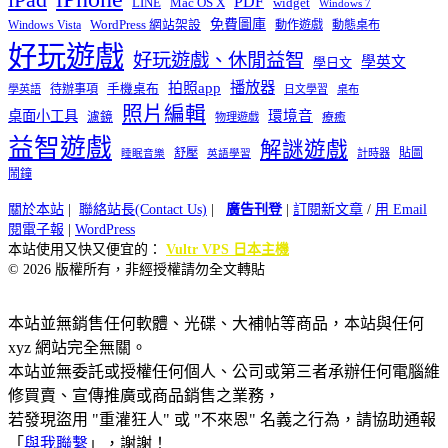
PDF
widget
LINE
Mac OS X
Windows 7
免費圖庫
Windows Vista
WordPress 網站架設
動作遊戲
動態桌布
好玩遊戲
好玩遊戲、休閒益智
學英文
學日文
播放器
拍照app
待辦事項
手機桌布
學英語
日文學習
桌布
照片編輯
桌面小工具
環境音
濾鏡
療癒
物理遊戲
益智遊戲
解謎遊戲
舒壓
貼圖
計時器
睡眠音樂
英語學習
鬧鐘
關於本站
|
聯絡站長(Contact Us)
|
廣告刊登
|
訂閱新文章
/
用 Email
閱電子報
|
WordPress
本站使用又快又便宜的：
Vultr VPS 日本主機
© 2026 版權所有，非經授權請勿全文轉貼
本站並無銷售任何軟體、光碟、大補帖等商品，本站與任何
xyz 網站完全無關。
本站並無委託或授權任何個人、公司或第三者承辦任何電腦維
修買賣、宣傳推廣或商品銷售之業務，
若發現盜用 "重灌狂人" 或 "不來恩" 名義之行為，請協助通報
「
與我聯繫
」，謝謝！