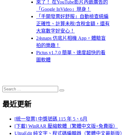
來了！ 在YouTube影片內嵌廣告的
「Google InVideo」現身！
「手開發票好舒服」自動檢查統編
正確性、計算未稅/含稅金額，還有
大寫數字好安心！
24snaps 仿底片相機 App，體驗盲
拍的樂趣！
Pictus v1.7.0 簡單、速度超快的看
圖軟體
Search
Search
for:
最近更新
[統一發票] 中獎號碼 115 年 5、6月
[下載] WinRAR 壓縮軟體（繁體中文版+免費版）
UltraEdit 純文字、程式碼編輯器（繁體中文最新版）