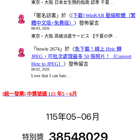
東京・大阪 日本女生預約指南 認準 千夏…
「
匿名訪客
」於〈
[下載] WinRAR 壓縮軟體（繁
體中文版+免費版）
〉發佈留言
08-03, 2026
東京・大阪 高級派遣サービス 【千夏の伊…
「
bowie 2674
」於〈
免下載！線上 Heic 轉
JPEG，可批次處理最多 50 張照片！（Convert
Heic to JPEG）
〉發佈留言
08-02, 2026
Love that I can batc…
[統一發票] 中獎號碼 115 年5、6月