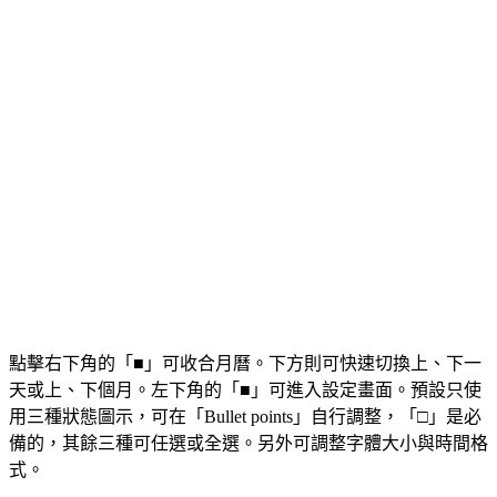
點擊右下角的「■」可收合月曆。下方則可快速切換上、下一
天或上、下個月。左下角的「■」可進入設定畫面。預設只使
用三種狀態圖示，可在「Bullet points」自行調整，「□」是必
備的，其餘三種可任選或全選。另外可調整字體大小與時間格
式。