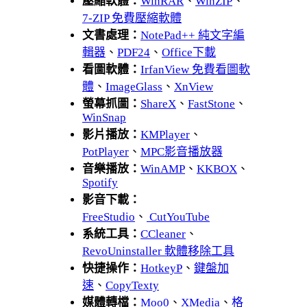
壓縮軟體：
WinRAR
、
WinZIP
、
7-ZIP 免費壓縮軟體
文書處理：
NotePad++ 純文字編
輯器
、
PDF24
、
Office下載
看圖軟體：
IrfanView 免費看圖軟
體
、
ImageGlass
、
XnView
螢幕抓圖：
ShareX
、
FastStone
、
WinSnap
影片播放：
KMPlayer
、
PotPlayer
、
MPC影音播放器
音樂播放：
WinAMP
、
KKBOX
、
Spotify
影音下載：
FreeStudio
、
CutYouTube
系統工具：
CCleaner
、
RevoUninstaller 軟體移除工具
快捷操作：
HotkeyP
、
鍵盤加
速
、
CopyTexty
媒體轉檔：
Moo0
、
XMedia
、
格