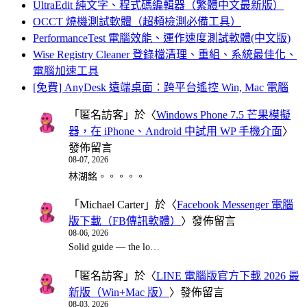
UltraEdit 純文字、程式碼編輯器（繁體中文最新版）
OCCT 燒機測試軟體（超頻檢測必備工具）
PerformanceTest 電腦效能、運作速度測試軟體(中文版)
Wise Registry Cleaner 登錄檔清理、重組、系統最佳化、
電腦加速工具
[免費] AnyDesk 遠端桌面：跨平台遙控 Win, Mac 電腦
「
匿名訪客
」於〈
Windows Phone 7.5 芒果模擬
器，在 iPhone、Android 中試用 WP 手機介面
〉
發佈留言
08-07, 2026
林湖銘。。。。。
「
Michael Carter
」於〈
Facebook Messenger 電腦
版下載（FB傳訊軟體）
〉發佈留言
08-06, 2026
Solid guide — the lo…
「
匿名訪客
」於〈
LINE 電腦版官方下載 2026 最
新版（Win+Mac 版）
〉發佈留言
08-03, 2026