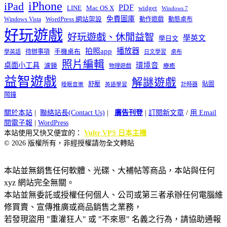
iPhone
iPad
PDF
widget
LINE
Mac OS X
Windows 7
免費圖庫
Windows Vista
WordPress 網站架設
動作遊戲
動態桌布
好玩遊戲
好玩遊戲、休閒益智
學英文
學日文
播放器
拍照app
待辦事項
手機桌布
學英語
日文學習
桌布
照片編輯
桌面小工具
環境音
濾鏡
療癒
物理遊戲
益智遊戲
解謎遊戲
舒壓
貼圖
計時器
睡眠音樂
英語學習
鬧鐘
關於本站
|
聯絡站長(Contact Us)
|
廣告刊登
|
訂閱新文章
/
用 Email
閱電子報
|
WordPress
本站使用又快又便宜的：
Vultr VPS 日本主機
© 2026 版權所有，非經授權請勿全文轉貼
本站並無銷售任何軟體、光碟、大補帖等商品，本站與任何
xyz 網站完全無關。
本站並無委託或授權任何個人、公司或第三者承辦任何電腦維
修買賣、宣傳推廣或商品銷售之業務，
若發現盜用 "重灌狂人" 或 "不來恩" 名義之行為，請協助通報