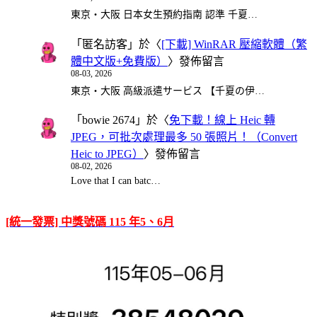
東京・大阪 日本女生預約指南 認準 千夏…
「
匿名訪客
」於〈
[下載] WinRAR 壓縮軟體（繁
體中文版+免費版）
〉發佈留言
08-03, 2026
東京・大阪 高級派遣サービス 【千夏の伊…
「
bowie 2674
」於〈
免下載！線上 Heic 轉
JPEG，可批次處理最多 50 張照片！（Convert
Heic to JPEG）
〉發佈留言
08-02, 2026
Love that I can batc…
[統一發票] 中獎號碼 115 年5、6月