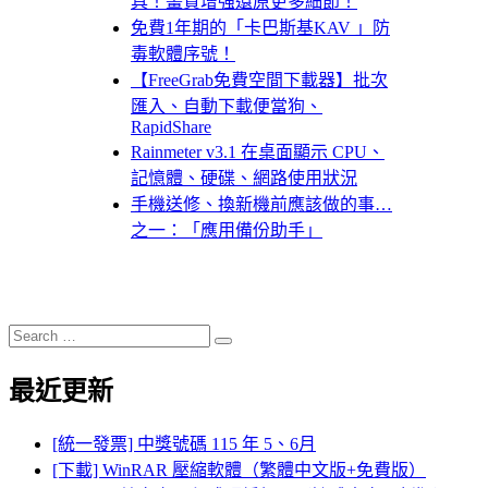
具！畫質增強還原更多細節！
免費1年期的「卡巴斯基KAV 」防
毒軟體序號！
【FreeGrab免費空間下載器】批次
匯入、自動下載便當狗、
RapidShare
Rainmeter v3.1 在桌面顯示 CPU、
記憶體、硬碟、網路使用狀況
手機送修、換新機前應該做的事…
之一：「應用備份助手」
Search
Search
for:
最近更新
[統一發票] 中獎號碼 115 年 5、6月
[下載] WinRAR 壓縮軟體（繁體中文版+免費版）