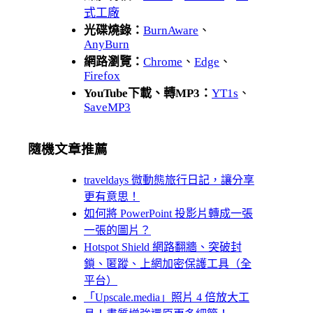
式工廠
光碟燒錄：
BurnAware
、
AnyBurn
網路瀏覽：
Chrome
、
Edge
、
Firefox
YouTube下載、轉MP3：
YT1s
、
SaveMP3
隨機文章推薦
traveldays 微動態旅行日記，讓分享
更有意思！
如何將 PowerPoint 投影片轉成一張
一張的圖片？
Hotspot Shield 網路翻牆、突破封
鎖、匿蹤、上網加密保護工具（全
平台）
「Upscale.media」照片 4 倍放大工