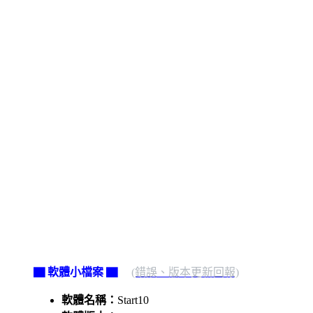
▇ 軟體小檔案 ▇
(錯誤、版本更新回報)
軟體名稱：
Start10