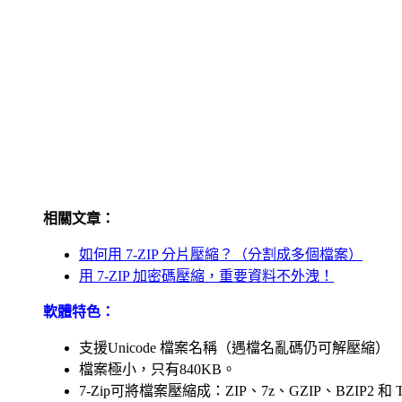
相關文章：
如何用 7-ZIP 分片壓縮？（分割成多個檔案）
用 7-ZIP 加密碼壓縮，重要資料不外洩！
軟體特色：
支援Unicode 檔案名稱（遇檔名亂碼仍可解壓縮）
檔案極小，只有840KB。
7-Zip可將檔案壓縮成：ZIP、7z、GZIP、BZIP2 和 