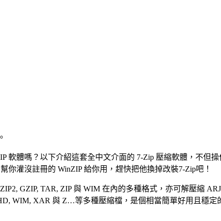
。
P 軟體嗎？以下介紹這套全中文介面的 7-Zip 壓縮軟體，不
你灌沒註冊的 WinZIP 給你用，趕快把他換掉改裝7-Zip吧！
IP, TAR, ZIP 與 WIM 在內的多種格式，亦可解壓縮 ARJ, CAB, CHM
ashFS, UDF, VHD, WIM, XAR 與 Z…等多種壓縮檔，是個相當簡單