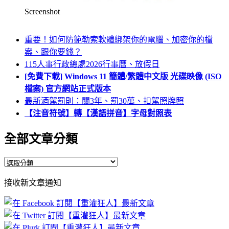
Screenshot
重要！如何防範勒索軟體綁架你的電腦、加密你的檔
案、跟你要錢？
115人事行政總處2026行事曆、放假日
[免費下載] Windows 11 簡體/繁體中文版 光碟映像 (ISO
檔案) 官方網站正式版本
最新酒駕罰則：關3年、罰30萬、扣駕照牌照
【注音符號】轉【漢語拼音】字母對照表
全部文章分類
全
部
接收新文章通知
文
章
分
類