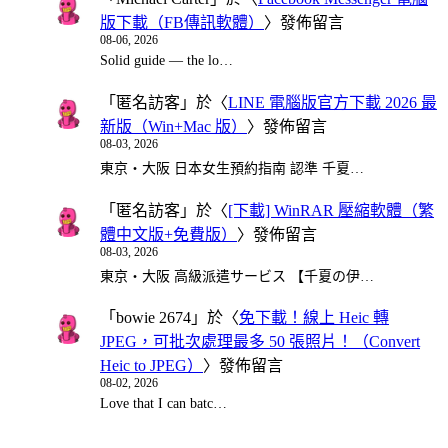
版下載（FB傳訊軟體）
〉發佈留言
08-06, 2026
Solid guide — the lo…
「
匿名訪客
」於〈
LINE 電腦版官方下載 2026 最
新版（Win+Mac 版）
〉發佈留言
08-03, 2026
東京・大阪 日本女生預約指南 認準 千夏…
「
匿名訪客
」於〈
[下載] WinRAR 壓縮軟體（繁
體中文版+免費版）
〉發佈留言
08-03, 2026
東京・大阪 高級派遣サービス 【千夏の伊…
「
bowie 2674
」於〈
免下載！線上 Heic 轉
JPEG，可批次處理最多 50 張照片！（Convert
Heic to JPEG）
〉發佈留言
08-02, 2026
Love that I can batc…