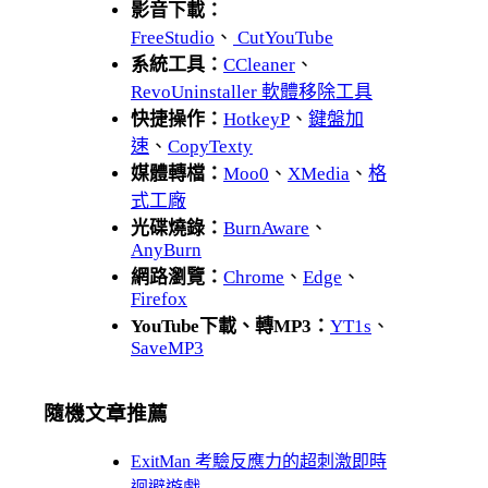
影音下載：
FreeStudio
、
CutYouTube
系統工具：
CCleaner
、
RevoUninstaller 軟體移除工具
快捷操作：
HotkeyP
、
鍵盤加
速
、
CopyTexty
媒體轉檔：
Moo0
、
XMedia
、
格
式工廠
光碟燒錄：
BurnAware
、
AnyBurn
網路瀏覽：
Chrome
、
Edge
、
Firefox
YouTube下載、轉MP3：
YT1s
、
SaveMP3
隨機文章推薦
ExitMan 考驗反應力的超刺激即時
迴避遊戲