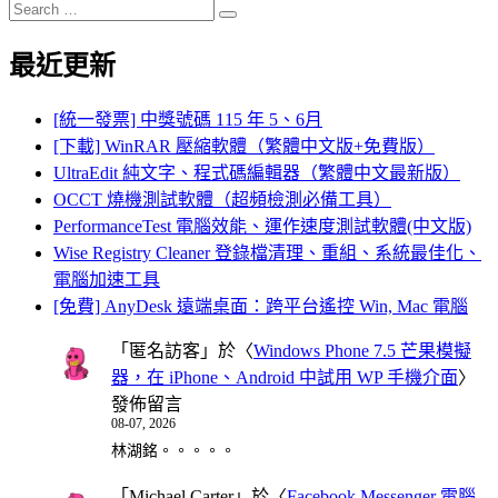
Search
Search
for:
最近更新
[統一發票] 中獎號碼 115 年 5、6月
[下載] WinRAR 壓縮軟體（繁體中文版+免費版）
UltraEdit 純文字、程式碼編輯器（繁體中文最新版）
OCCT 燒機測試軟體（超頻檢測必備工具）
PerformanceTest 電腦效能、運作速度測試軟體(中文版)
Wise Registry Cleaner 登錄檔清理、重組、系統最佳化、
電腦加速工具
[免費] AnyDesk 遠端桌面：跨平台遙控 Win, Mac 電腦
「
匿名訪客
」於〈
Windows Phone 7.5 芒果模擬
器，在 iPhone、Android 中試用 WP 手機介面
〉
發佈留言
08-07, 2026
林湖銘。。。。。
「
Michael Carter
」於〈
Facebook Messenger 電腦