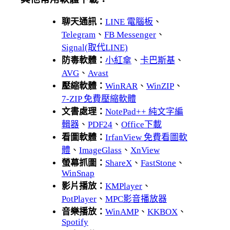
聊天通訊：
LINE 電腦板
、
Telegram
、
FB Messenger
、
Signal(取代LINE)
防毒軟體：
小紅傘
、
卡巴斯基
、
AVG
、
Avast
壓縮軟體：
WinRAR
、
WinZIP
、
7-ZIP 免費壓縮軟體
文書處理：
NotePad++ 純文字編
輯器
、
PDF24
、
Office下載
看圖軟體：
IrfanView 免費看圖軟
體
、
ImageGlass
、
XnView
螢幕抓圖：
ShareX
、
FastStone
、
WinSnap
影片播放：
KMPlayer
、
PotPlayer
、
MPC影音播放器
音樂播放：
WinAMP
、
KKBOX
、
Spotify