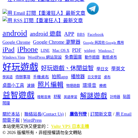
android
android 遊戲
APP
BBS
Facebook
Google Chrome 瀏覽器
Google Chrome
Google 與其他 Google 應用
iPhone
iPad
PDF
widget
LINE
Mac OS X
Windows 7
免費圖庫
Windows Vista
WordPress 網站架設
動作遊戲
動態桌布
好玩遊戲
好玩遊戲、休閒益智
學英文
學日文
播放器
拍照app
待辦事項
手機桌布
學英語
日文學習
桌布
照片編輯
桌面小工具
環境音
濾鏡
療癒
物理遊戲
益智遊戲
解謎遊戲
舒壓
貼圖
計時器
睡眠音樂
英語學習
鬧鐘
關於本站
|
聯絡站長(Contact Us)
|
廣告刊登
|
訂閱新文章
/
用 Email
閱電子報
|
WordPress
本站使用又快又便宜的：
Vultr VPS 日本主機
© 2026 版權所有，非經授權請勿全文轉貼