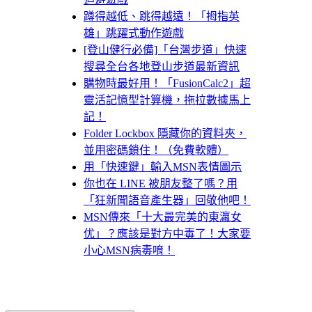
蹲得越低、跳得越遠！「拇指英
雄」跳躍式動作遊戲
[登山健行必備]「台灣步道」快速
搜尋全台各地登山步道最新資訊
購物時最好用！「FusionCalc2」超
靈活記憶型計算機，拖拉數據馬上
記！
Folder Lockbox 隱藏你的資料夾，
並用密碼鎖住！（免費軟體）
用「快速鍵」輸入MSN表情圖示
你也在 LINE 被朋友整了嗎？用
「狂新聞語音產生器」回敬他吧！
MSN傳來「十大最完美的東瀛女
优」？應該是對方中毒了！大家要
小心MSN病毒唷！