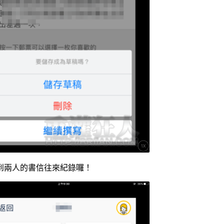
到兩人的書信往來紀錄囉！