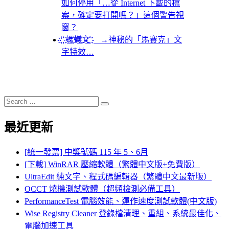
如何停用「…從 Internet 下載的檔
案，確定要打開嗎？」這個警告視
窗？
҉ ҉ 螞҉蟻҉文҉҉ →神秘的「馬賽克」文
字特效…
Search
Search
for:
最近更新
[統一發票] 中獎號碼 115 年 5、6月
[下載] WinRAR 壓縮軟體（繁體中文版+免費版）
UltraEdit 純文字、程式碼編輯器（繁體中文最新版）
OCCT 燒機測試軟體（超頻檢測必備工具）
PerformanceTest 電腦效能、運作速度測試軟體(中文版)
Wise Registry Cleaner 登錄檔清理、重組、系統最佳化、
電腦加速工具