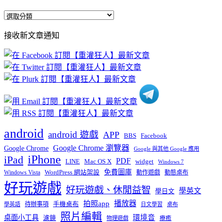
全
部
接收新文章通知
文
章
分
類
android
android 遊戲
APP
BBS
Facebook
Google Chrome 瀏覽器
Google Chrome
Google 與其他 Google 應用
iPhone
iPad
PDF
widget
LINE
Mac OS X
Windows 7
免費圖庫
Windows Vista
WordPress 網站架設
動作遊戲
動態桌布
好玩遊戲
好玩遊戲、休閒益智
學英文
學日文
播放器
拍照app
待辦事項
手機桌布
學英語
日文學習
桌布
照片編輯
桌面小工具
環境音
濾鏡
療癒
物理遊戲