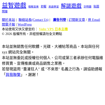
益智遊戲
解謎遊戲
舒壓
貼圖
計時器
睡眠音樂
英語學習
鬧鐘
關於本站
|
聯絡站長(Contact Us)
|
廣告刊登
|
訂閱新文章
/
用 Email
閱電子報
|
WordPress
本站使用又快又便宜的：
Vultr VPS 日本主機
© 2026 版權所有，非經授權請勿全文轉貼
本站並無銷售任何軟體、光碟、大補帖等商品，本站與任何
xyz 網站完全無關。
本站並無委託或授權任何個人、公司或第三者承辦任何電腦維
修買賣、宣傳推廣或商品銷售之業務，
若發現盜用 "重灌狂人" 或 "不來恩" 名義之行為，請協助通報
「
與我聯繫
」，謝謝！