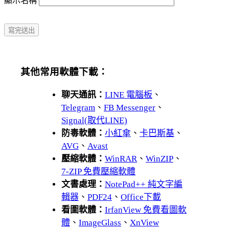
顯示名稱
其他常用軟體下載：
聊天通訊：
LINE 電腦板
、
Telegram
、
FB Messenger
、
Signal(取代LINE)
防毒軟體：
小紅傘
、
卡巴斯基
、
AVG
、
Avast
壓縮軟體：
WinRAR
、
WinZIP
、
7-ZIP 免費壓縮軟體
文書處理：
NotePad++ 純文字編
輯器
、
PDF24
、
Office下載
看圖軟體：
IrfanView 免費看圖軟
體
、
ImageGlass
、
XnView