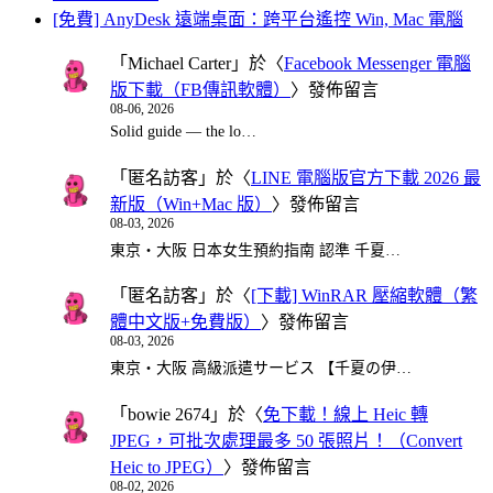
[免費] AnyDesk 遠端桌面：跨平台遙控 Win, Mac 電腦
「
Michael Carter
」於〈
Facebook Messenger 電腦
版下載（FB傳訊軟體）
〉發佈留言
08-06, 2026
Solid guide — the lo…
「
匿名訪客
」於〈
LINE 電腦版官方下載 2026 最
新版（Win+Mac 版）
〉發佈留言
08-03, 2026
東京・大阪 日本女生預約指南 認準 千夏…
「
匿名訪客
」於〈
[下載] WinRAR 壓縮軟體（繁
體中文版+免費版）
〉發佈留言
08-03, 2026
東京・大阪 高級派遣サービス 【千夏の伊…
「
bowie 2674
」於〈
免下載！線上 Heic 轉
JPEG，可批次處理最多 50 張照片！（Convert
Heic to JPEG）
〉發佈留言
08-02, 2026