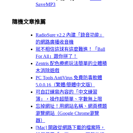
SaveMP3
隨機文章推薦
RadioSure v2.2 內建「錄音功能」
的網路廣播收音機
就不相信這球有這麼難進！「Ball
For All」跟你拼了！
Zentris 配色療癒玩法簡單的立體積
木消除遊戲
PC Tools AntiVirus 免費防毒軟體
5.0.0.16（繁體/簡體中文版）
可自訂練寫內容的「中文練習
簿」，操作超簡單、字數無上限
忘掉網址！用網站名稱、網頁標題
瀏覽網站（Google Chrome瀏覽
器）
[Mac] 開啟從網路下載的檔案時，