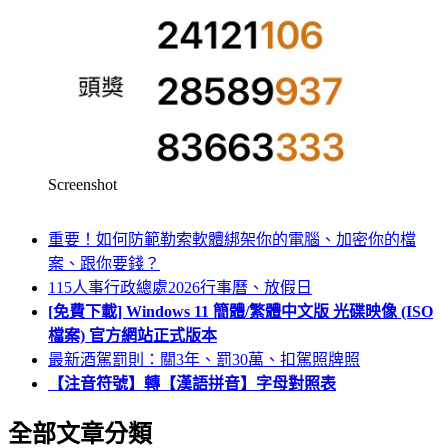
Screenshot
重要！如何防範勒索軟體綁架你的電腦、加密你的檔
案、跟你要錢？
115人事行政總處2026行事曆、放假日
[免費下載] Windows 11 簡體/繁體中文版 光碟映像 (ISO
檔案) 官方網站正式版本
最新酒駕罰則：關3年、罰30萬、扣駕照牌照
【注音符號】轉【漢語拼音】字母對照表
全部文章分類