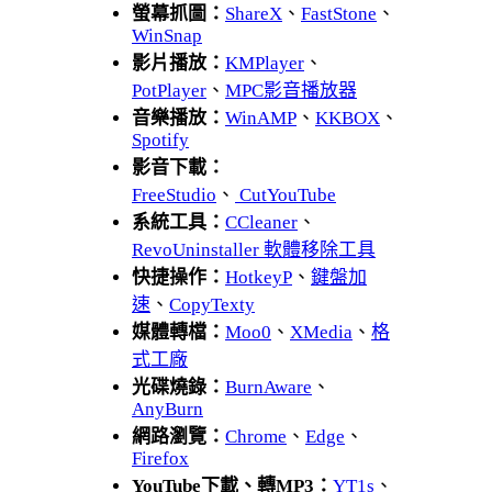
螢幕抓圖：
ShareX
、
FastStone
、
WinSnap
影片播放：
KMPlayer
、
PotPlayer
、
MPC影音播放器
音樂播放：
WinAMP
、
KKBOX
、
Spotify
影音下載：
FreeStudio
、
CutYouTube
系統工具：
CCleaner
、
RevoUninstaller 軟體移除工具
快捷操作：
HotkeyP
、
鍵盤加
速
、
CopyTexty
媒體轉檔：
Moo0
、
XMedia
、
格
式工廠
光碟燒錄：
BurnAware
、
AnyBurn
網路瀏覽：
Chrome
、
Edge
、
Firefox
YouTube下載、轉MP3：
YT1s
、