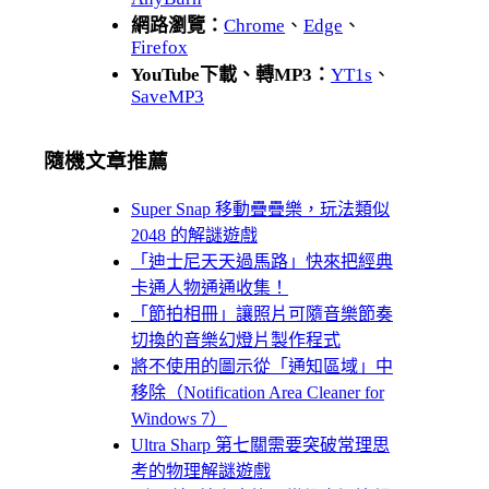
網路瀏覽：
Chrome
、
Edge
、
Firefox
YouTube下載、轉MP3：
YT1s
、
SaveMP3
隨機文章推薦
Super Snap 移動疊疊樂，玩法類似
2048 的解謎遊戲
「迪士尼天天過馬路」快來把經典
卡通人物通通收集！
「節拍相冊」讓照片可隨音樂節奏
切換的音樂幻燈片製作程式
將不使用的圖示從「通知區域」中
移除（Notification Area Cleaner for
Windows 7）
Ultra Sharp 第七關需要突破常理思
考的物理解謎遊戲