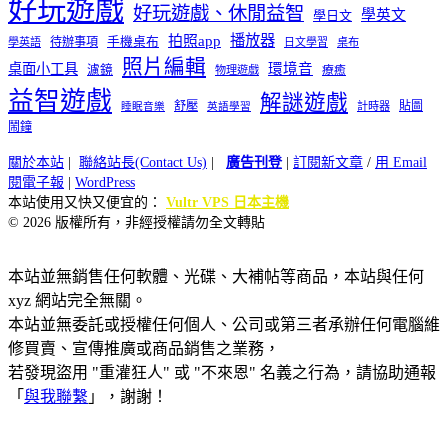
好玩遊戲
好玩遊戲、休閒益智
學英文
學日文
播放器
拍照app
待辦事項
手機桌布
學英語
日文學習
桌布
照片編輯
桌面小工具
環境音
濾鏡
療癒
物理遊戲
益智遊戲
解謎遊戲
舒壓
貼圖
計時器
睡眠音樂
英語學習
鬧鐘
關於本站
|
聯絡站長(Contact Us)
|
廣告刊登
|
訂閱新文章
/
用 Email
閱電子報
|
WordPress
本站使用又快又便宜的：
Vultr VPS 日本主機
© 2026 版權所有，非經授權請勿全文轉貼
本站並無銷售任何軟體、光碟、大補帖等商品，本站與任何
xyz 網站完全無關。
本站並無委託或授權任何個人、公司或第三者承辦任何電腦維
修買賣、宣傳推廣或商品銷售之業務，
若發現盜用 "重灌狂人" 或 "不來恩" 名義之行為，請協助通報
「
與我聯繫
」，謝謝！