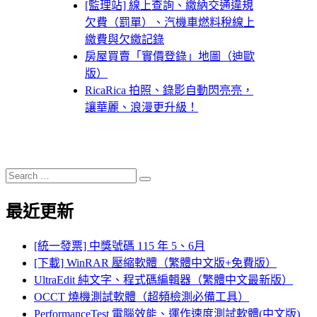
[監理站] 線上查詢、繳納交通違規
欠費（罰單）、汽機車燃料稅線上
繳費與欠繳記錄
房屋買賣「實價登錄」地圖（迪歐
版）
RicaRica 拍照、錄影自動閃亮亮，
讓華麗、浪漫更升級！
Search
Search
for:
最近更新
[統一發票] 中獎號碼 115 年 5、6月
[下載] WinRAR 壓縮軟體（繁體中文版+免費版）
UltraEdit 純文字、程式碼編輯器（繁體中文最新版）
OCCT 燒機測試軟體（超頻檢測必備工具）
PerformanceTest 電腦效能、運作速度測試軟體(中文版)