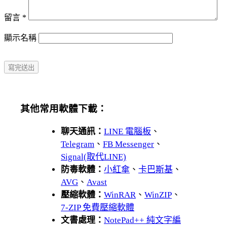
留言
*
顯示名稱
其他常用軟體下載：
聊天通訊：
LINE 電腦板
、
Telegram
、
FB Messenger
、
Signal(取代LINE)
防毒軟體：
小紅傘
、
卡巴斯基
、
AVG
、
Avast
壓縮軟體：
WinRAR
、
WinZIP
、
7-ZIP 免費壓縮軟體
文書處理：
NotePad++ 純文字編