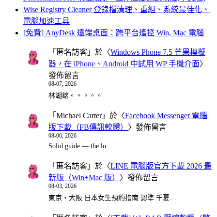
Wise Registry Cleaner 登錄檔清理、重組、系統最佳化、
電腦加速工具
[免費] AnyDesk 遠端桌面：跨平台遙控 Win, Mac 電腦
「
匿名訪客
」於〈
Windows Phone 7.5 芒果模擬
器，在 iPhone、Android 中試用 WP 手機介面
〉
發佈留言
08-07, 2026
林湖銘。。。。。
「
Michael Carter
」於〈
Facebook Messenger 電腦
版下載（FB傳訊軟體）
〉發佈留言
08-06, 2026
Solid guide — the lo…
「
匿名訪客
」於〈
LINE 電腦版官方下載 2026 最
新版（Win+Mac 版）
〉發佈留言
08-03, 2026
東京・大阪 日本女生預約指南 認準 千夏…