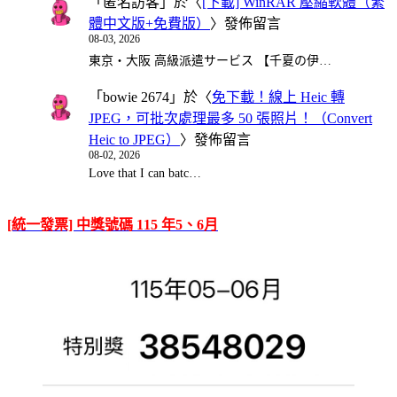
「
匿名訪客
」於〈
[下載] WinRAR 壓縮軟體（繁
體中文版+免費版）
〉發佈留言
08-03, 2026
東京・大阪 高級派遣サービス 【千夏の伊…
「
bowie 2674
」於〈
免下載！線上 Heic 轉
JPEG，可批次處理最多 50 張照片！（Convert
Heic to JPEG）
〉發佈留言
08-02, 2026
Love that I can batc…
[統一發票] 中獎號碼 115 年5、6月