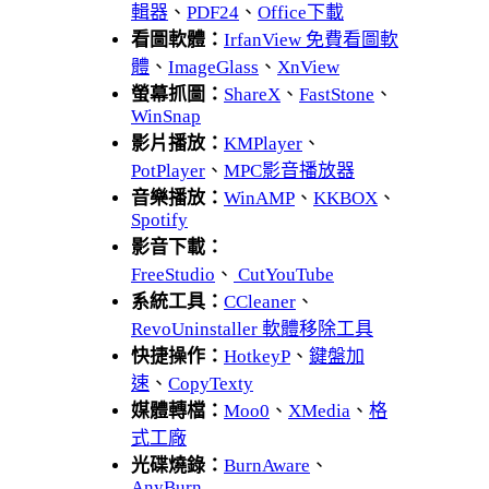
輯器
、
PDF24
、
Office下載
看圖軟體：
IrfanView 免費看圖軟
體
、
ImageGlass
、
XnView
螢幕抓圖：
ShareX
、
FastStone
、
WinSnap
影片播放：
KMPlayer
、
PotPlayer
、
MPC影音播放器
音樂播放：
WinAMP
、
KKBOX
、
Spotify
影音下載：
FreeStudio
、
CutYouTube
系統工具：
CCleaner
、
RevoUninstaller 軟體移除工具
快捷操作：
HotkeyP
、
鍵盤加
速
、
CopyTexty
媒體轉檔：
Moo0
、
XMedia
、
格
式工廠
光碟燒錄：
BurnAware
、
AnyBurn