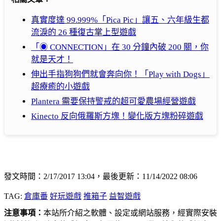
真實度達 99.999%「Pica Pic」讓五、六年級生都
流淚的 26 種復古掌上型遊戲
「◉ CONNECTION」在 30 分鐘內破 200 關，你
就是天才！
伸出手指狗狗們就會奔向你！「Play with Dogs」
超療癒的小遊戲
Plantera 需要保持警戒的超可愛農場經營遊戲
Kinecto 反向俄羅斯方塊！變化版方塊粉碎遊戲
發文時間：2/17/2017 13:04，最後更新：11/14/2022 08:06
TAG:
倉庫番
好玩遊戲
推箱子
益智遊戲
注意事項：
本站所介紹之軟體、設定或網站服務，經實際安裝