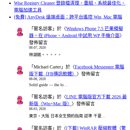
Wise Registry Cleaner 登錄檔清理、重組、系統最佳化、
電腦加速工具
[免費] AnyDesk 遠端桌面：跨平台遙控 Win, Mac 電腦
「
匿名訪客
」於〈
Windows Phone 7.5 芒果模擬
器，在 iPhone、Android 中試用 WP 手機介面
〉
發佈留言
08-07, 2026
林湖銘。。。。。
「
Michael Carter
」於〈
Facebook Messenger 電腦
版下載（FB傳訊軟體）
〉發佈留言
08-06, 2026
Solid guide — the lo…
「
匿名訪客
」於〈
LINE 電腦版官方下載 2026 最
新版（Win+Mac 版）
〉發佈留言
08-03, 2026
東京・大阪 日本女生預約指南 認準 千夏…
「
匿名訪客
」於〈
[下載] WinRAR 壓縮軟體（繁