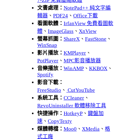
7-ZIP 免費壓縮軟體
文書處理：
NotePad++ 純文字編
輯器
、
PDF24
、
Office下載
看圖軟體：
IrfanView 免費看圖軟
體
、
ImageGlass
、
XnView
螢幕抓圖：
ShareX
、
FastStone
、
WinSnap
影片播放：
KMPlayer
、
PotPlayer
、
MPC影音播放器
音樂播放：
WinAMP
、
KKBOX
、
Spotify
影音下載：
FreeStudio
、
CutYouTube
系統工具：
CCleaner
、
RevoUninstaller 軟體移除工具
快捷操作：
HotkeyP
、
鍵盤加
速
、
CopyTexty
媒體轉檔：
Moo0
、
XMedia
、
格
式工廠