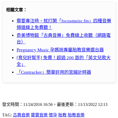
相關文章：
需要專注時，就打開「focusmuisc.fm」四種音樂
頻道線上免費聽！
奇美博物館「古典音樂」免費線上收聽（網路電
台）
Pregnancy Music 孕媽咪專屬胎教音樂選台器
[育兒好幫手] 免費！超過 200 首的「英文兒歌大
全」
「Contracker」簡單好用的宮縮計時器
發文時間：11/24/2016 16:56，最後更新：11/13/2022 12:13
TAG:
古典音樂
寶寶音樂
懷孕
胎教
胎教音樂