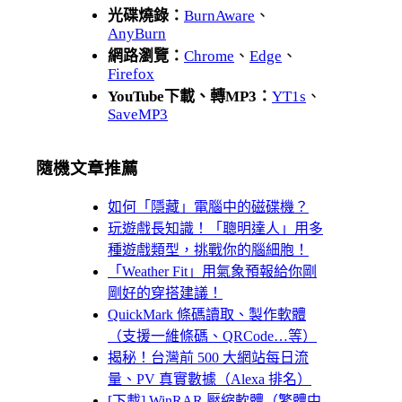
光碟燒錄：
BurnAware
、
AnyBurn
網路瀏覽：
Chrome
、
Edge
、
Firefox
YouTube下載、轉MP3：
YT1s
、
SaveMP3
隨機文章推薦
如何「隱藏」電腦中的磁碟機？
玩遊戲長知識！「聰明達人」用多
種遊戲類型，挑戰你的腦細胞！
「Weather Fi‪t‬」用氣象預報給你剛
剛好的穿搭建議！
QuickMark 條碼讀取、製作軟體
（支援一維條碼、QRCode…等）
揭秘！台灣前 500 大網站每日流
量、PV 真實數據（Alexa 排名）
[下載] WinRAR 壓縮軟體（繁體中