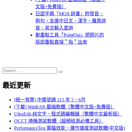
文版+免費版）
日語字典「MOJi 辞書」附發音、
例句，支援中日文、漢字、羅馬拼
音、英文輸入查詢
劃重點工具「PointOut」把照片的
局部重點直接＂指＂出來
Search
Search
for:
最近更新
[統一發票] 中獎號碼 115 年 5、6月
[下載] WinRAR 壓縮軟體（繁體中文版+免費版）
UltraEdit 純文字、程式碼編輯器（繁體中文最新版）
OCCT 燒機測試軟體（超頻檢測必備工具）
PerformanceTest 電腦效能、運作速度測試軟體(中文版)