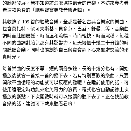
的腦部發展，若不知道該怎麼選擇適合的音樂，不妨來參考看
看這款免費的「聰明寶寶胎教音樂合輯」。
其收錄了 109 首的胎教音樂，全都是著名古典音樂家的樂曲，
包含莫扎特、柴可夫斯基、貝多芬、巴赫、舒曼…等，音樂曲
調時而壯闊震撼、時而溫和流暢、時而輕快、時而沉穩，每種
不同的曲調對胎兒都有其影響力，每天撥個十幾二十分鐘的時
間聽聽音樂，同時也能創造自己與寶寶靜下心來獨處交流的珍
貴時光。
每首樂曲的長度不等，短的兩分多鐘，長的十幾分也有，開始
播放後就會一首接一首的播下去，若有特別喜歡的樂曲，只要
開啟單曲循環的功能就可以反覆的聽囉！在睡前使用的話，可
使用睡眠定時功能來避免電力的浪費，程式也會自動記錄上次
播放的斷點，下次開啟時就可以接續的聽下去了。正在找胎教
音樂的話，建議可下載來聽看看唷！