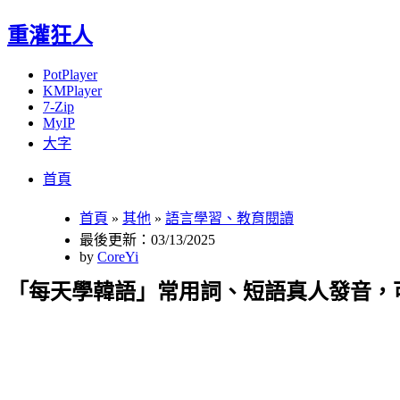
重灌狂人
PotPlayer
KMPlayer
7-Zip
MyIP
大字
Menu
Skip
首頁
to
content
首頁
»
其他
»
語言學習、教育閱讀
最後更新：03/13/2025
by
CoreYi
「每天學韓語」常用詞、短語真人發音，