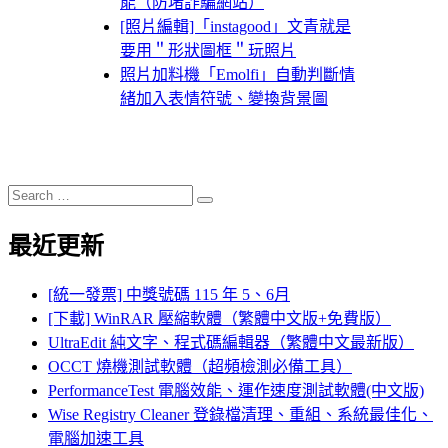
能（防堵詐騙網站）
[照片編輯]「instagood」文青就是
要用＂形狀圖框＂玩照片
照片加料機「Emolfi」自動判斷情
緒加入表情符號、變換背景圖
Search
Search
for:
最近更新
[統一發票] 中獎號碼 115 年 5、6月
[下載] WinRAR 壓縮軟體（繁體中文版+免費版）
UltraEdit 純文字、程式碼編輯器（繁體中文最新版）
OCCT 燒機測試軟體（超頻檢測必備工具）
PerformanceTest 電腦效能、運作速度測試軟體(中文版)
Wise Registry Cleaner 登錄檔清理、重組、系統最佳化、
電腦加速工具