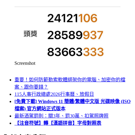
Screenshot
重要！如何防範勒索軟體綁架你的電腦、加密你的檔
案、跟你要錢？
115人事行政總處2026行事曆、放假日
[免費下載] Windows 11 簡體/繁體中文版 光碟映像 (ISO
檔案) 官方網站正式版本
最新酒駕罰則：關3年、罰30萬、扣駕照牌照
【注音符號】轉【漢語拼音】字母對照表