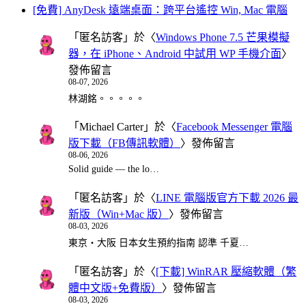
[免費] AnyDesk 遠端桌面：跨平台遙控 Win, Mac 電腦
「
匿名訪客
」於〈
Windows Phone 7.5 芒果模擬
器，在 iPhone、Android 中試用 WP 手機介面
〉
發佈留言
08-07, 2026
林湖銘。。。。。
「
Michael Carter
」於〈
Facebook Messenger 電腦
版下載（FB傳訊軟體）
〉發佈留言
08-06, 2026
Solid guide — the lo…
「
匿名訪客
」於〈
LINE 電腦版官方下載 2026 最
新版（Win+Mac 版）
〉發佈留言
08-03, 2026
東京・大阪 日本女生預約指南 認準 千夏…
「
匿名訪客
」於〈
[下載] WinRAR 壓縮軟體（繁
體中文版+免費版）
〉發佈留言
08-03, 2026