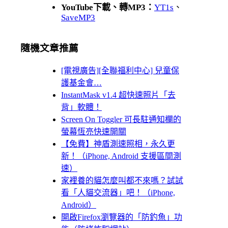
YouTube下載、轉MP3：
YT1s
、
SaveMP3
隨機文章推薦
[電視廣告][全聯福利中心] 兒童保
護基金會…
InstantMask v1.4 超快速照片「去
背」軟體！
Screen On Toggler 可長駐通知欄的
螢幕恆亮快速開關
【免費】神盾測速照相，永久更
新！（iPhone, Android 支援區間測
速）
家裡養的貓怎麼叫都不來嗎？試試
看「人貓交流器」吧！（iPhone,
Android）
開啟Firefox瀏覽器的「防釣魚」功