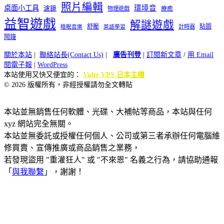
照片編輯
桌面小工具
環境音
濾鏡
療癒
物理遊戲
益智遊戲
解謎遊戲
舒壓
貼圖
計時器
睡眠音樂
英語學習
鬧鐘
關於本站
|
聯絡站長(Contact Us)
|
廣告刊登
|
訂閱新文章
/
用 Email
閱電子報
|
WordPress
本站使用又快又便宜的：
Vultr VPS 日本主機
© 2026 版權所有，非經授權請勿全文轉貼
本站並無銷售任何軟體、光碟、大補帖等商品，本站與任何
xyz 網站完全無關。
本站並無委託或授權任何個人、公司或第三者承辦任何電腦維
修買賣、宣傳推廣或商品銷售之業務，
若發現盜用 "重灌狂人" 或 "不來恩" 名義之行為，請協助通報
「
與我聯繫
」，謝謝！