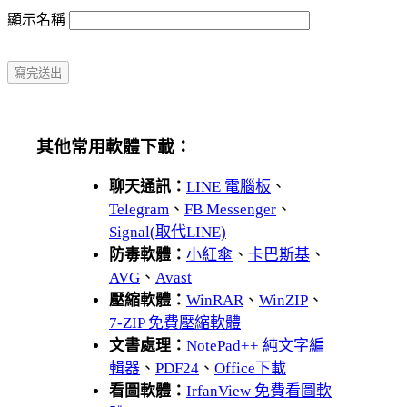
顯示名稱
其他常用軟體下載：
聊天通訊：
LINE 電腦板
、
Telegram
、
FB Messenger
、
Signal(取代LINE)
防毒軟體：
小紅傘
、
卡巴斯基
、
AVG
、
Avast
壓縮軟體：
WinRAR
、
WinZIP
、
7-ZIP 免費壓縮軟體
文書處理：
NotePad++ 純文字編
輯器
、
PDF24
、
Office下載
看圖軟體：
IrfanView 免費看圖軟