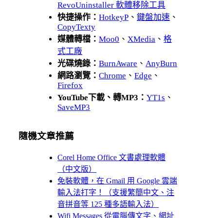
RevoUninstaller 軟體移除工具
快捷操作：
HotkeyP
、
鍵盤加速
、
CopyTexty
媒體轉檔：
Moo0
、
XMedia
、
格
式工廠
光碟燒錄：
BurnAware
、
AnyBurn
網路瀏覽：
Chrome
、
Edge
、
Firefox
YouTube下載、轉MP3：
YT1s
、
SaveMP3
隨機文章推薦
Corel Home Office 文書處理軟體
（中文版）
免裝軟體，在 Gmail 用 Google 雲端
輸入法打字！（支援繁簡中文、注
音拼音等 125 種多語輸入法）
Wifi Messages 從電腦傳文字、網址