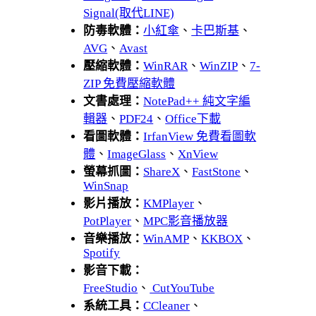
Signal(取代LINE)
防毒軟體：
小紅傘
、
卡巴斯基
、
AVG
、
Avast
壓縮軟體：
WinRAR
、
WinZIP
、
7-
ZIP 免費壓縮軟體
文書處理：
NotePad++ 純文字編
輯器
、
PDF24
、
Office下載
看圖軟體：
IrfanView 免費看圖軟
體
、
ImageGlass
、
XnView
螢幕抓圖：
ShareX
、
FastStone
、
WinSnap
影片播放：
KMPlayer
、
PotPlayer
、
MPC影音播放器
音樂播放：
WinAMP
、
KKBOX
、
Spotify
影音下載：
FreeStudio
、
CutYouTube
系統工具：
CCleaner
、