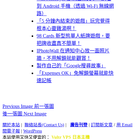
到 Android 手機（透過 Wi-Fi 無線網
路）
「5 分鐘內結束的遊戲」玩完覺得
根本心靈雞湯啊！
98 Cards 新型態單人紙牌遊戲，要
把牌收盡真不簡單！
IPhotoWall 在通知中心放一面照片
牆，不用解鎖就能觀賞！
製作自己的「Google搜尋故事」
「Expenses OK」免解鎖螢幕就能快
速記帳
Previous Image 前一張圖
後一張圖 Next Image
關於本站
|
聯絡站長(Contact Us)
|
廣告刊登
|
訂閱新文章
/
用 Email
閱電子報
|
WordPress
本站使用又快又便宜的：
Vultr VPS 日本主機