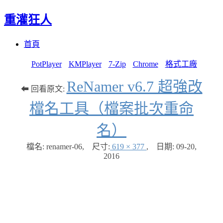
重灌狂人
Menu
Skip
首頁
to
content
PotPlayer
KMPlayer
7-Zip
Chrome
格式工廠
ReNamer v6.7 超強改
⬅ 回看原文:
檔名工具（檔案批次重命
名）
檔名: renamer-06
,
尺寸:
619 × 377
,
日期:
09-20,
2016