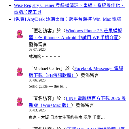
Wise Registry Cleaner 登錄檔清理、重組、系統最佳化、
電腦加速工具
[免費] AnyDesk 遠端桌面：跨平台遙控 Win, Mac 電腦
「
匿名訪客
」於〈
Windows Phone 7.5 芒果模擬
器，在 iPhone、Android 中試用 WP 手機介面
〉
發佈留言
08-07, 2026
林湖銘。。。。。
「
Michael Carter
」於〈
Facebook Messenger 電腦
版下載（FB傳訊軟體）
〉發佈留言
08-06, 2026
Solid guide — the lo…
「
匿名訪客
」於〈
LINE 電腦版官方下載 2026 最
新版（Win+Mac 版）
〉發佈留言
08-03, 2026
東京・大阪 日本女生預約指南 認準 千夏…