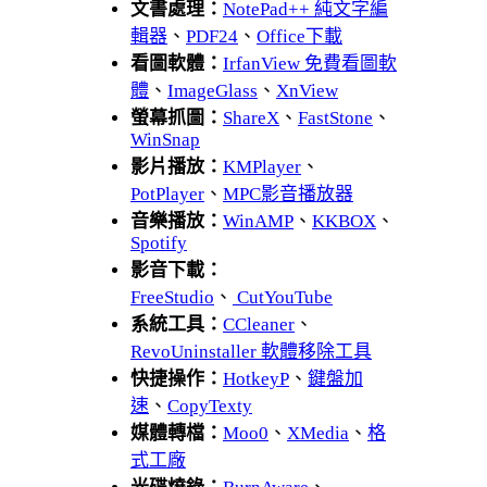
文書處理：
NotePad++ 純文字編
輯器
、
PDF24
、
Office下載
看圖軟體：
IrfanView 免費看圖軟
體
、
ImageGlass
、
XnView
螢幕抓圖：
ShareX
、
FastStone
、
WinSnap
影片播放：
KMPlayer
、
PotPlayer
、
MPC影音播放器
音樂播放：
WinAMP
、
KKBOX
、
Spotify
影音下載：
FreeStudio
、
CutYouTube
系統工具：
CCleaner
、
RevoUninstaller 軟體移除工具
快捷操作：
HotkeyP
、
鍵盤加
速
、
CopyTexty
媒體轉檔：
Moo0
、
XMedia
、
格
式工廠