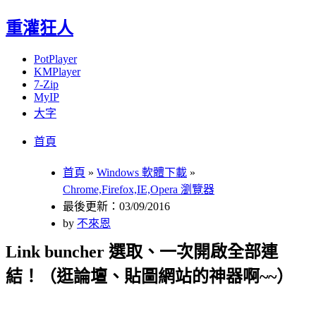
重灌狂人
PotPlayer
KMPlayer
7-Zip
MyIP
大字
Menu
Skip
首頁
to
content
首頁
»
Windows 軟體下載
»
Chrome,Firefox,IE,Opera 瀏覽器
最後更新：03/09/2016
by
不來恩
Link buncher 選取、一次開啟全部連
結！（逛論壇、貼圖網站的神器啊~~）