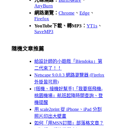
光碟燒錄：
BurnAware
、
AnyBurn
網路瀏覽：
Chrome
、
Edge
、
Firefox
YouTube下載、轉MP3：
YT1s
、
SaveMP3
隨機文章推薦
給設計師的小遊戲「Blendoku」第
二代來了！！
Netscape 9.0.0.3 網路瀏覽器 (Firefox
外掛皆可用)
[搭機、接機好幫手]「我要搭飛機-
桃園機場」航班起降時間查詢、登
機提醒
用 scale2print 從 iPhone、iPad 分割
照片印出大壁畫
如何「用MSN訂閱」部落格文章？