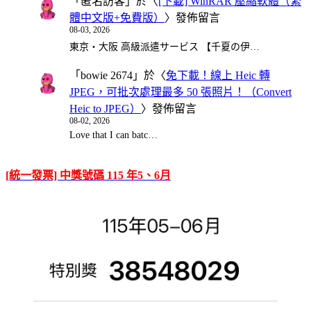
「
匿名訪客
」於〈
[下載] WinRAR 壓縮軟體（繁
體中文版+免費版）
〉發佈留言
08-03, 2026
東京・大阪 高級派遣サービス 【千夏の伊…
「
bowie 2674
」於〈
免下載！線上 Heic 轉
JPEG，可批次處理最多 50 張照片！（Convert
Heic to JPEG）
〉發佈留言
08-02, 2026
Love that I can batc…
[統一發票] 中獎號碼 115 年5、6月