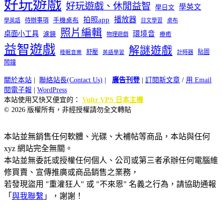
好玩遊戲
好玩遊戲、休閒益智
學英文
學日文
播放器
拍照app
待辦事項
手機桌布
學英語
日文學習
桌布
照片編輯
桌面小工具
環境音
濾鏡
療癒
物理遊戲
益智遊戲
解謎遊戲
舒壓
貼圖
計時器
睡眠音樂
英語學習
鬧鐘
關於本站
|
聯絡站長(Contact Us)
|
廣告刊登
|
訂閱新文章
/
用 Email
閱電子報
|
WordPress
本站使用又快又便宜的：
Vultr VPS 日本主機
© 2026 版權所有，非經授權請勿全文轉貼
本站並無銷售任何軟體、光碟、大補帖等商品，本站與任何
xyz 網站完全無關。
本站並無委託或授權任何個人、公司或第三者承辦任何電腦維
修買賣、宣傳推廣或商品銷售之業務，
若發現盜用 "重灌狂人" 或 "不來恩" 名義之行為，請協助通報
「
與我聯繫
」，謝謝！