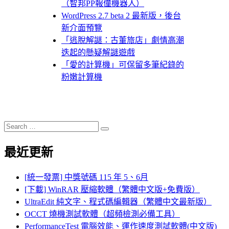
（智邦PP報僮機器人）
WordPress 2.7 beta 2 最新版，後台
新介面預覽
「逃脫解謎：古董旅店」劇情高潮
迭起的懸疑解謎遊戲
「愛的計算機」可保留多筆紀錄的
粉嫩計算機
Search
Search
for:
最近更新
[統一發票] 中獎號碼 115 年 5、6月
[下載] WinRAR 壓縮軟體（繁體中文版+免費版）
UltraEdit 純文字、程式碼編輯器（繁體中文最新版）
OCCT 燒機測試軟體（超頻檢測必備工具）
PerformanceTest 電腦效能、運作速度測試軟體(中文版)