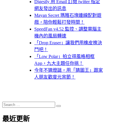
Digestly 用 Email 訂閱 twitter 指定
網友發出的訊息
Mayan Secret 瑪雅石塊連線配對遊
戲，陪你輕鬆打發時間！
SpeedFan v4.52 監控、調整電腦主
機內的風扇轉速
「Drop Eraser」讓我們用橡皮擦決
鬥吧！
「Low Polar」拍立得風格相框
App，九大主題任你挑！
今年不猜燈謎，用「猜圖王」跟家
人朋友歡度元宵節！
Search
Search
for:
最近更新