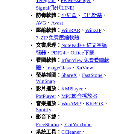
Telegram
、
FB Messenger
、
Signal(取代LINE)
防毒軟體：
小紅傘
、
卡巴斯基
、
AVG
、
Avast
壓縮軟體：
WinRAR
、
WinZIP
、
7-ZIP 免費壓縮軟體
文書處理：
NotePad++ 純文字編
輯器
、
PDF24
、
Office下載
看圖軟體：
IrfanView 免費看圖軟
體
、
ImageGlass
、
XnView
螢幕抓圖：
ShareX
、
FastStone
、
WinSnap
影片播放：
KMPlayer
、
PotPlayer
、
MPC影音播放器
音樂播放：
WinAMP
、
KKBOX
、
Spotify
影音下載：
FreeStudio
、
CutYouTube
系統工具：
CCleaner
、