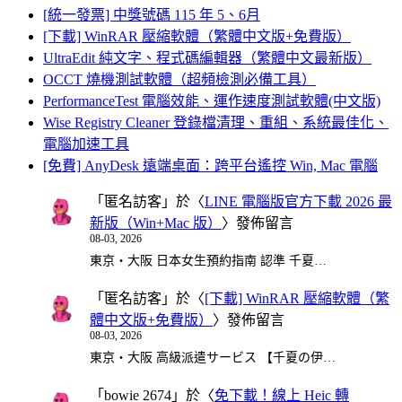
[統一發票] 中獎號碼 115 年 5、6月
[下載] WinRAR 壓縮軟體（繁體中文版+免費版）
UltraEdit 純文字、程式碼編輯器（繁體中文最新版）
OCCT 燒機測試軟體（超頻檢測必備工具）
PerformanceTest 電腦效能、運作速度測試軟體(中文版)
Wise Registry Cleaner 登錄檔清理、重組、系統最佳化、
電腦加速工具
[免費] AnyDesk 遠端桌面：跨平台遙控 Win, Mac 電腦
「
匿名訪客
」於〈
LINE 電腦版官方下載 2026 最
新版（Win+Mac 版）
〉發佈留言
08-03, 2026
東京・大阪 日本女生預約指南 認準 千夏…
「
匿名訪客
」於〈
[下載] WinRAR 壓縮軟體（繁
體中文版+免費版）
〉發佈留言
08-03, 2026
東京・大阪 高級派遣サービス 【千夏の伊…
「
bowie 2674
」於〈
免下載！線上 Heic 轉