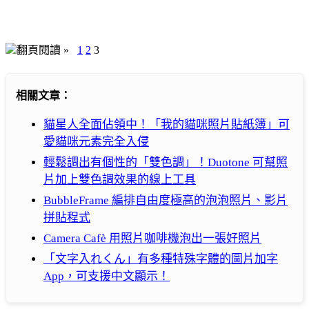
翻頁閱讀 »
1
2
3
相關文章：
貓星人全面佔領中！「我的貓咪照片貼紙簿」可
愛貓咪元素完全入侵
輕鬆調出有個性的「雙色調」！Duotone 可幫照
片加上雙色調效果的線上工具
BubbleFrame 編排自由度極高的泡泡照片、影片
拼貼程式
Camera Cafè 用照片咖啡機泡出一張好照片
「文字入れくん」有多種特殊字體的圖片加字
App，可支援中文顯示！