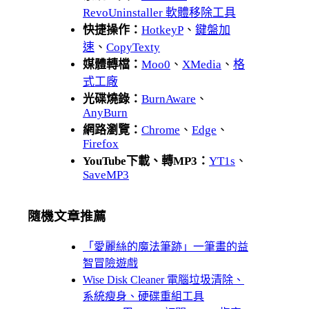
RevoUninstaller 軟體移除工具
快捷操作：
HotkeyP
、
鍵盤加
速
、
CopyTexty
媒體轉檔：
Moo0
、
XMedia
、
格
式工廠
光碟燒錄：
BurnAware
、
AnyBurn
網路瀏覽：
Chrome
、
Edge
、
Firefox
YouTube下載、轉MP3：
YT1s
、
SaveMP3
隨機文章推薦
「愛麗絲的魔法筆跡」一筆畫的益
智冒險遊戲
Wise Disk Cleaner 電腦垃圾清除、
系統瘦身、硬碟重組工具