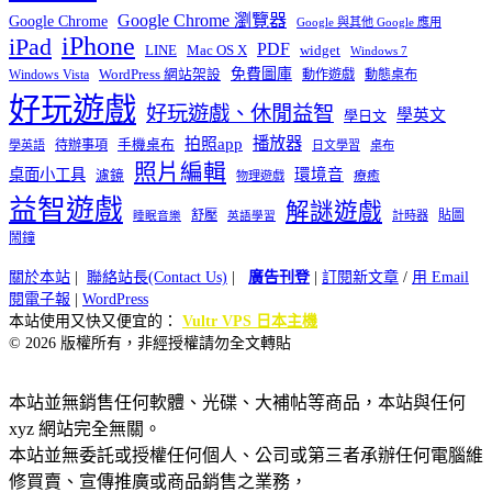
Google Chrome 瀏覽器
Google Chrome
Google 與其他 Google 應用
iPhone
iPad
PDF
widget
LINE
Mac OS X
Windows 7
免費圖庫
Windows Vista
WordPress 網站架設
動作遊戲
動態桌布
好玩遊戲
好玩遊戲、休閒益智
學英文
學日文
播放器
拍照app
待辦事項
手機桌布
學英語
日文學習
桌布
照片編輯
桌面小工具
環境音
濾鏡
療癒
物理遊戲
益智遊戲
解謎遊戲
舒壓
貼圖
計時器
睡眠音樂
英語學習
鬧鐘
關於本站
|
聯絡站長(Contact Us)
|
廣告刊登
|
訂閱新文章
/
用 Email
閱電子報
|
WordPress
本站使用又快又便宜的：
Vultr VPS 日本主機
© 2026 版權所有，非經授權請勿全文轉貼
本站並無銷售任何軟體、光碟、大補帖等商品，本站與任何
xyz 網站完全無關。
本站並無委託或授權任何個人、公司或第三者承辦任何電腦維
修買賣、宣傳推廣或商品銷售之業務，