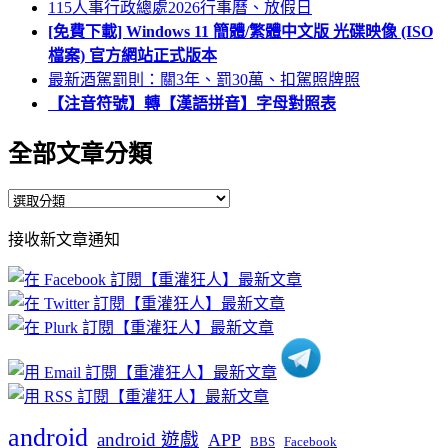
115人事行政總處2026行事曆、放假日
[免費下載] Windows 11 簡體/繁體中文版 光碟映像 (ISO
檔案) 官方網站正式版本
最新酒駕罰則：關3年、罰30萬、扣駕照牌照
【注音符號】轉【漢語拼音】字母對照表
全部文章分類
全
部
接收新文章通知
文
章
分
類
android
android 遊戲
APP
BBS
Facebook