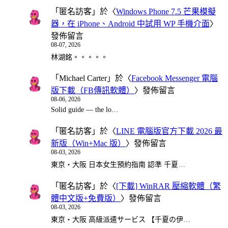
「
匿名訪客
」於〈
Windows Phone 7.5 芒果模擬
器，在 iPhone、Android 中試用 WP 手機介面
〉
發佈留言
08-07, 2026
林湖銘。。。。。
「
Michael Carter
」於〈
Facebook Messenger 電腦
版下載（FB傳訊軟體）
〉發佈留言
08-06, 2026
Solid guide — the lo…
「
匿名訪客
」於〈
LINE 電腦版官方下載 2026 最
新版（Win+Mac 版）
〉發佈留言
08-03, 2026
東京・大阪 日本女生預約指南 認準 千夏…
「
匿名訪客
」於〈
[下載] WinRAR 壓縮軟體（繁
體中文版+免費版）
〉發佈留言
08-03, 2026
東京・大阪 高級派遣サービス 【千夏の伊…