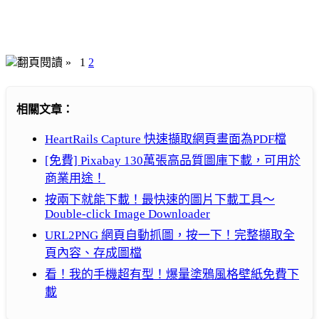
翻頁閱讀 »
1
2
相關文章：
HeartRails Capture 快速擷取網頁畫面為PDF檔
[免費] Pixabay 130萬張高品質圖庫下載，可用於
商業用途！
按兩下就能下載！最快速的圖片下載工具～
Double-click Image Downloader
URL2PNG 網頁自動抓圖，按一下！完整擷取全
頁內容、存成圖檔
看！我的手機超有型！爆量塗鴉風格壁紙免費下
載