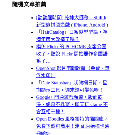
隨機文章推薦
[動動腦時間] 乾坤大挪移 – Shift It
新型態拼圖遊戲 ( iPhone, Android )
「HairCatalog」日系髮型型錄，準
備年度大改造了嗎？
模仿 Flickr 的 PCHOME 皮客公園
收了，聽說 Flickr 開始要作多國語
系了…
OpenShot 影片剪輯軟體（免費、無
浮水印）
「Date Statusbar」狀態欄日期、星
期顯示工具，週末還可變色唷！
Google+ 開通遊戲頻道，版面乾
淨、訊息不亂竄，聊天玩 Game 不
會互相干擾！
Open Doodles 風格獨特的插圖庫，
免費下載可商用！連 ai 原始檔也通
通給你！