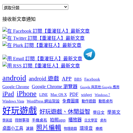
全
部
接收新文章通知
文
章
分
類
android
android 遊戲
APP
BBS
Facebook
Google Chrome 瀏覽器
Google Chrome
Google 與其他 Google 應用
iPhone
iPad
PDF
widget
LINE
Mac OS X
Windows 7
免費圖庫
Windows Vista
WordPress 網站架設
動作遊戲
動態桌布
好玩遊戲
好玩遊戲、休閒益智
學英文
學日文
播放器
拍照app
待辦事項
手機桌布
學英語
日文學習
桌布
照片編輯
桌面小工具
環境音
濾鏡
療癒
物理遊戲