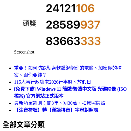
Screenshot
重要！如何防範勒索軟體綁架你的電腦、加密你的檔
案、跟你要錢？
115人事行政總處2026行事曆、放假日
[免費下載] Windows 11 簡體/繁體中文版 光碟映像 (ISO
檔案) 官方網站正式版本
最新酒駕罰則：關3年、罰30萬、扣駕照牌照
【注音符號】轉【漢語拼音】字母對照表
全部文章分類