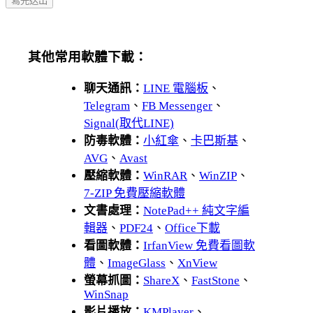
其他常用軟體下載：
聊天通訊：
LINE 電腦板
、
Telegram
、
FB Messenger
、
Signal(取代LINE)
防毒軟體：
小紅傘
、
卡巴斯基
、
AVG
、
Avast
壓縮軟體：
WinRAR
、
WinZIP
、
7-ZIP 免費壓縮軟體
文書處理：
NotePad++ 純文字編
輯器
、
PDF24
、
Office下載
看圖軟體：
IrfanView 免費看圖軟
體
、
ImageGlass
、
XnView
螢幕抓圖：
ShareX
、
FastStone
、
WinSnap
影片播放：
KMPlayer
、