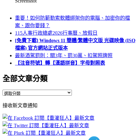
Screenshot
重要！如何防範勒索軟體綁架你的電腦、加密你的檔
案、跟你要錢？
115人事行政總處2026行事曆、放假日
[免費下載] Windows 11 簡體/繁體中文版 光碟映像 (ISO
檔案) 官方網站正式版本
最新酒駕罰則：關3年、罰30萬、扣駕照牌照
【注音符號】轉【漢語拼音】字母對照表
全部文章分類
全
部
接收新文章通知
文
章
分
類