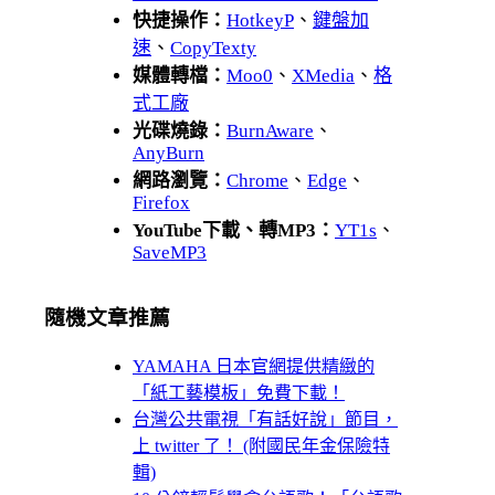
快捷操作：
HotkeyP
、
鍵盤加
速
、
CopyTexty
媒體轉檔：
Moo0
、
XMedia
、
格
式工廠
光碟燒錄：
BurnAware
、
AnyBurn
網路瀏覽：
Chrome
、
Edge
、
Firefox
YouTube下載、轉MP3：
YT1s
、
SaveMP3
隨機文章推薦
YAMAHA 日本官網提供精緻的
「紙工藝模板」免費下載！
台灣公共電視「有話好說」節目，
上 twitter 了！ (附國民年金保險特
輯)