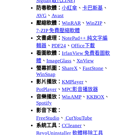
Signal(取代LINE)
防毒軟體：
小紅傘
、
卡巴斯基
、
AVG
、
Avast
壓縮軟體：
WinRAR
、
WinZIP
、
7-ZIP 免費壓縮軟體
文書處理：
NotePad++ 純文字編
輯器
、
PDF24
、
Office下載
看圖軟體：
IrfanView 免費看圖軟
體
、
ImageGlass
、
XnView
螢幕抓圖：
ShareX
、
FastStone
、
WinSnap
影片播放：
KMPlayer
、
PotPlayer
、
MPC影音播放器
音樂播放：
WinAMP
、
KKBOX
、
Spotify
影音下載：
FreeStudio
、
CutYouTube
系統工具：
CCleaner
、
RevoUninstaller 軟體移除工具