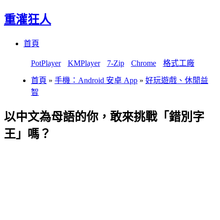
重灌狂人
Menu
Skip
首頁
to
content
PotPlayer
KMPlayer
7-Zip
Chrome
格式工廠
首頁
»
手機：Android 安卓 App
»
好玩遊戲、休閒益
智
以中文為母語的你，敢來挑戰「錯別字
王」嗎？