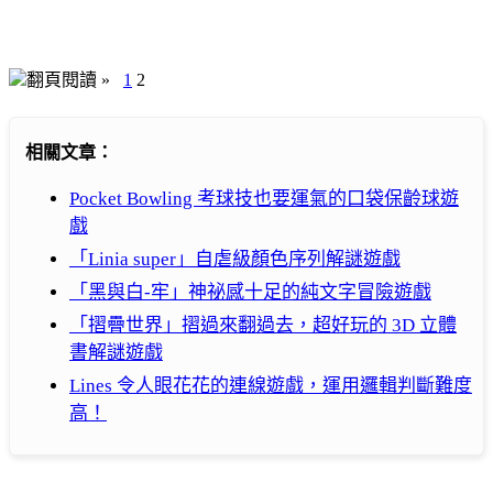
翻頁閱讀 »
1
2
相關文章：
Pocket Bowling 考球技也要運氣的口袋保齡球遊
戲
「Linia super」自虐級顏色序列解謎遊戲
「黑與白-牢」神祕感十足的純文字冒險遊戲
「摺疊世界」摺過來翻過去，超好玩的 3D 立體
書解謎遊戲
Lines 令人眼花花的連線遊戲，運用邏輯判斷難度
高！