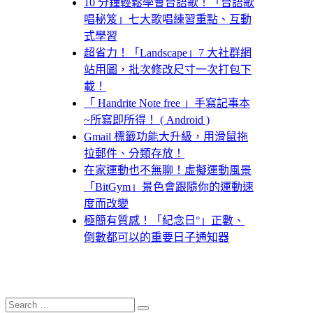
10 分鐘輕鬆學會台語歌！「台語歌
唱秘笈」七大歌唱練習重點、互動
式學習
超省力！「Landscape」7 大社群網
站用圖，批次修改尺寸一次打包下
載！
「 Handrite Note free 」手寫記事本
~所寫即所得！ ( Android )
Gmail 標籤功能大升級，用滑鼠拖
拉郵件、分類存放！
在家運動也不無聊！虛擬運動風景
「BitGym」景色會跟隨你的運動速
度而改變
極簡有質感！「紀念日°」正數、
倒數都可以的重要日子通知器
Search
Search