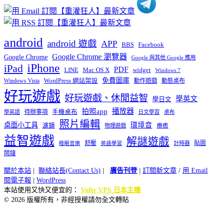
android
android 遊戲
APP
BBS
Facebook
Google Chrome 瀏覽器
Google Chrome
Google 與其他 Google 應用
iPhone
iPad
PDF
widget
LINE
Mac OS X
Windows 7
免費圖庫
Windows Vista
WordPress 網站架設
動作遊戲
動態桌布
好玩遊戲
好玩遊戲、休閒益智
學英文
學日文
播放器
拍照app
待辦事項
手機桌布
學英語
日文學習
桌布
照片編輯
桌面小工具
環境音
濾鏡
療癒
物理遊戲
益智遊戲
解謎遊戲
舒壓
貼圖
計時器
睡眠音樂
英語學習
鬧鐘
關於本站
|
聯絡站長(Contact Us)
|
廣告刊登
|
訂閱新文章
/
用 Email
閱電子報
|
WordPress
本站使用又快又便宜的：
Vultr VPS 日本主機
© 2026 版權所有，非經授權請勿全文轉貼