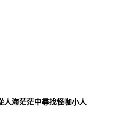
k?」從人海茫茫中尋找怪咖小人