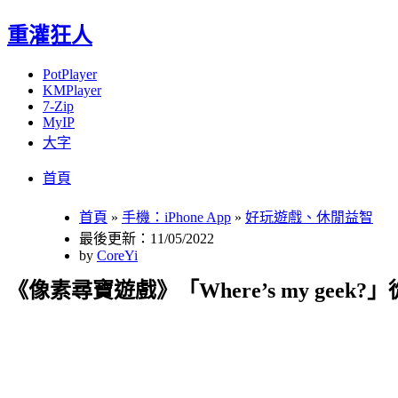
重灌狂人
PotPlayer
KMPlayer
7-Zip
MyIP
大字
Menu
Skip
首頁
to
content
首頁
»
手機：iPhone App
»
好玩遊戲、休閒益智
最後更新：11/05/2022
by
CoreYi
《像素尋寶遊戲》「Where’s my gee