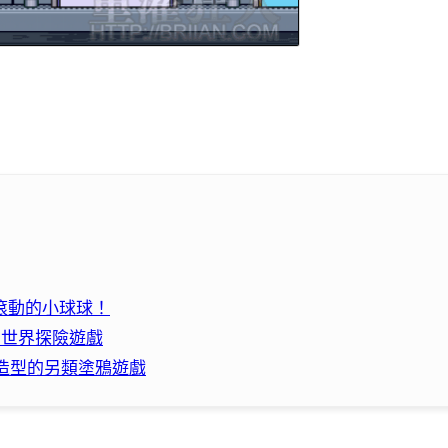
力滾動的小球球！
體內世界探險遊戲
輪胎造型的另類塗鴉遊戲