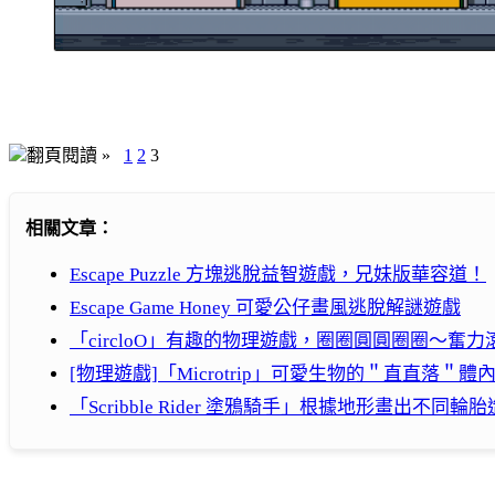
翻頁閱讀 »
1
2
3
相關文章：
Escape Puzzle 方塊逃脫益智遊戲，兄妹版華容道！
Escape Game Honey 可愛公仔畫風逃脫解謎遊戲
「circloO」有趣的物理遊戲，圈圈圓圓圈圈～奮
[物理遊戲]「Microtrip」可愛生物的＂直直落＂
「Scribble Rider 塗鴉騎手」根據地形畫出不同