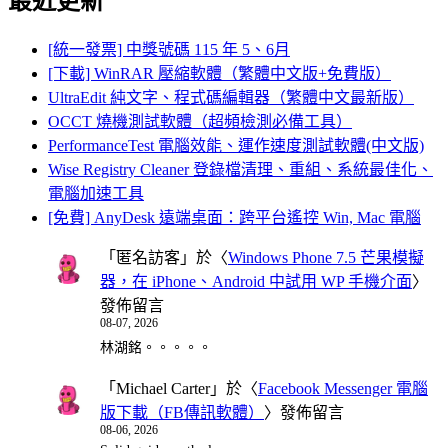
最近更新
[統一發票] 中獎號碼 115 年 5、6月
[下載] WinRAR 壓縮軟體（繁體中文版+免費版）
UltraEdit 純文字、程式碼編輯器（繁體中文最新版）
OCCT 燒機測試軟體（超頻檢測必備工具）
PerformanceTest 電腦效能、運作速度測試軟體(中文版)
Wise Registry Cleaner 登錄檔清理、重組、系統最佳化、
電腦加速工具
[免費] AnyDesk 遠端桌面：跨平台遙控 Win, Mac 電腦
「
匿名訪客
」於〈
Windows Phone 7.5 芒果模擬
器，在 iPhone、Android 中試用 WP 手機介面
〉
發佈留言
08-07, 2026
林湖銘。。。。。
「
Michael Carter
」於〈
Facebook Messenger 電腦
版下載（FB傳訊軟體）
〉發佈留言
08-06, 2026