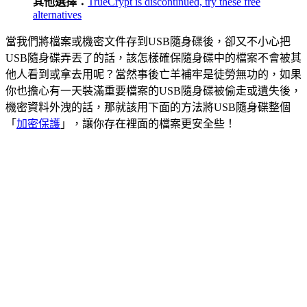
其他選擇：
TrueCrypt is discontinued, try these free
alternatives
當我們將檔案或機密文件存到USB隨身碟後，卻又不小心把
USB隨身碟弄丟了的話，該怎樣確保隨身碟中的檔案不會被其
他人看到或拿去用呢？當然事後亡羊補牢是徒勞無功的，如果
你也擔心有一天裝滿重要檔案的USB隨身碟被偷走或遺失後，
機密資料外洩的話，那就該用下面的方法將USB隨身碟整個
「
加密保護
」，讓你存在裡面的檔案更安全些！