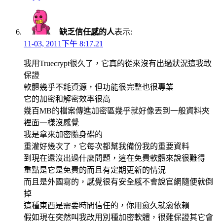
缺乏信任感的人
表示:
11-03, 2011下午 8:17.21
我用Truecrypt很久了，它真的從來沒有出過狀況這我敢
保證
軟體幾乎不耗資源，但功能很完整也很專業
它的加密和解密效率很高
幾百MB的檔案傳進加密區幾乎就好像丟到一般資料夾
裡面一樣沒感覺
我是拿來加密隨身碟的
重灌好幾次了，它每次都幫我備份我的重要資料
到現在還沒出過什麼問題，這在免費軟體來說很難得
重點是它是免費的而且有定期更新的情況
而且是外國寫的，感覺很有安全感不會說官網隨便就倒
掉
這種東西是需要時間信任的，你用愈久就愈依賴
假如現在突然叫我改用別種加密軟體，很難保證其它會