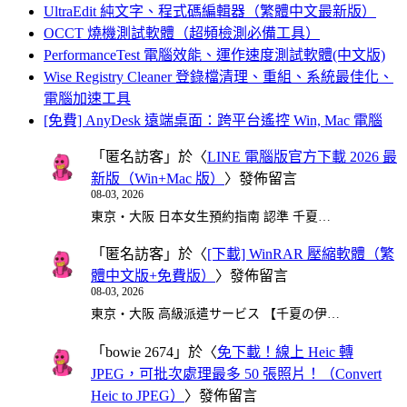
UltraEdit 純文字、程式碼編輯器（繁體中文最新版）
OCCT 燒機測試軟體（超頻檢測必備工具）
PerformanceTest 電腦效能、運作速度測試軟體(中文版)
Wise Registry Cleaner 登錄檔清理、重組、系統最佳化、
電腦加速工具
[免費] AnyDesk 遠端桌面：跨平台遙控 Win, Mac 電腦
「
匿名訪客
」於〈
LINE 電腦版官方下載 2026 最
新版（Win+Mac 版）
〉發佈留言
08-03, 2026
東京・大阪 日本女生預約指南 認準 千夏…
「
匿名訪客
」於〈
[下載] WinRAR 壓縮軟體（繁
體中文版+免費版）
〉發佈留言
08-03, 2026
東京・大阪 高級派遣サービス 【千夏の伊…
「
bowie 2674
」於〈
免下載！線上 Heic 轉
JPEG，可批次處理最多 50 張照片！（Convert
Heic to JPEG）
〉發佈留言