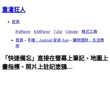
重灌狂人
Menu
Skip
首頁
to
content
PotPlayer
KMPlayer
7-Zip
Chrome
格式工廠
首頁
»
手機：Android 安卓 App
»
購物理財、生活應
用
「快速備忘」直接在螢幕上筆記、地圖上
畫指標、照片上註記塗鴉…