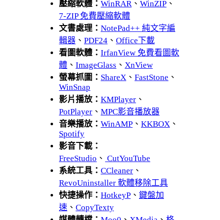
壓縮軟體：
WinRAR
、
WinZIP
、
7-ZIP 免費壓縮軟體
文書處理：
NotePad++ 純文字編
輯器
、
PDF24
、
Office下載
看圖軟體：
IrfanView 免費看圖軟
體
、
ImageGlass
、
XnView
螢幕抓圖：
ShareX
、
FastStone
、
WinSnap
影片播放：
KMPlayer
、
PotPlayer
、
MPC影音播放器
音樂播放：
WinAMP
、
KKBOX
、
Spotify
影音下載：
FreeStudio
、
CutYouTube
系統工具：
CCleaner
、
RevoUninstaller 軟體移除工具
快捷操作：
HotkeyP
、
鍵盤加
速
、
CopyTexty
媒體轉檔：
Moo0
、
XMedia
、
格