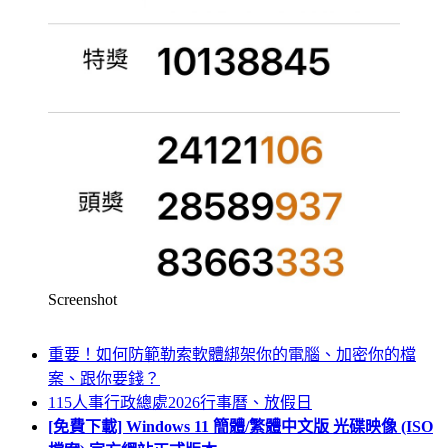
Screenshot
重要！如何防範勒索軟體綁架你的電腦、加密你的檔
案、跟你要錢？
115人事行政總處2026行事曆、放假日
[免費下載] Windows 11 簡體/繁體中文版 光碟映像 (ISO