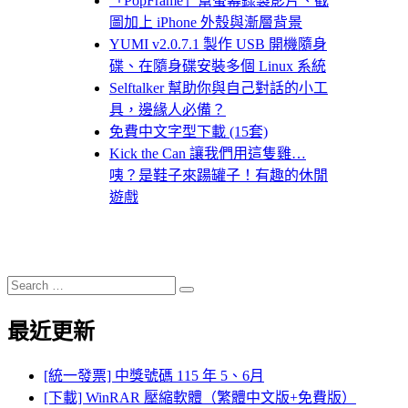
「PopFrame」幫螢幕錄製影片、截
圖加上 iPhone 外殼與漸層背景
YUMI v2.0.7.1 製作 USB 開機隨身
碟、在隨身碟安裝多個 Linux 系統
Selftalker 幫助你與自己對話的小工
具，邊緣人必備？
免費中文字型下載 (15套)
Kick the Can 讓我們用這隻雞…
咦？是鞋子來踼罐子！有趣的休閒
遊戲
Search
Search
for:
最近更新
[統一發票] 中獎號碼 115 年 5、6月
[下載] WinRAR 壓縮軟體（繁體中文版+免費版）