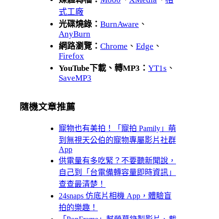
式工廠
光碟燒錄：
BurnAware
、
AnyBurn
網路瀏覽：
Chrome
、
Edge
、
Firefox
YouTube下載、轉MP3：
YT1s
、
SaveMP3
隨機文章推薦
寵物也有美拍！「寵拍 Pamily」萌
到無視天公伯的寵物專屬影片社群
App
供電量有多吃緊？不要聽新聞說，
自己到「台電備轉容量即時資訊」
查查最清楚！
24snaps 仿底片相機 App，體驗盲
拍的樂趣！