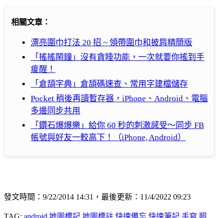
相關文章：
漂亮圍巾打法 20 招 ~ 領帶圍巾和披肩精簡版
「搖搖鬧鐘」沒有貪睡功能，一次就要你搖到手
痠醒！
「倉頡字典」倉頡碼速查、常用字建檔儲存
Pocket 稍後再讀暫存器，iPhone、Android、電腦
多邊同步共用
「鑽石爆爆樂」給你 60 秒的刺激感受～同步 FB
帳號與好友一較高下！（iPhone, Android）
發文時間：9/22/2014 14:31，最後更新：11/4/2022 09:23
TAG:
android
地圖標記
地圖標註
快速備忘
快速筆記
手寫
照