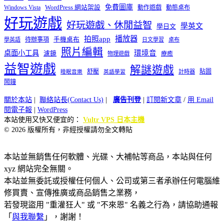
免費圖庫
Windows Vista
WordPress 網站架設
動作遊戲
動態桌布
好玩遊戲
好玩遊戲、休閒益智
學英文
學日文
播放器
拍照app
待辦事項
手機桌布
學英語
日文學習
桌布
照片編輯
桌面小工具
環境音
濾鏡
療癒
物理遊戲
益智遊戲
解謎遊戲
舒壓
貼圖
計時器
睡眠音樂
英語學習
鬧鐘
關於本站
|
聯絡站長(Contact Us)
|
廣告刊登
|
訂閱新文章
/
用 Email
閱電子報
|
WordPress
本站使用又快又便宜的：
Vultr VPS 日本主機
© 2026 版權所有，非經授權請勿全文轉貼
本站並無銷售任何軟體、光碟、大補帖等商品，本站與任何
xyz 網站完全無關。
本站並無委託或授權任何個人、公司或第三者承辦任何電腦維
修買賣、宣傳推廣或商品銷售之業務，
若發現盜用 "重灌狂人" 或 "不來恩" 名義之行為，請協助通報
「
與我聯繫
」，謝謝！