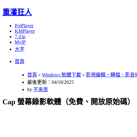
重灌狂人
PotPlayer
KMPlayer
7-Zip
MyIP
大字
Menu
Skip
首頁
to
content
首頁
»
Windows 軟體下載
»
影視編輯、轉檔、影音
最後更新：04/18/2025
by
不來恩
Cap 螢幕錄影軟體（免費、開放原始碼）