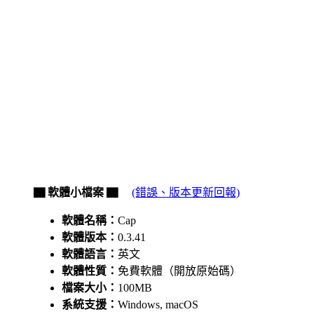
▇ 軟體小檔案 ▇
(錯誤、版本更新回報)
軟體名稱：
Cap
軟體版本：
0.3.41
軟體語言：
英文
軟體性質：
免費軟體（開放原始碼）
檔案大小：
100MB
系統支援：
Windows, macOS