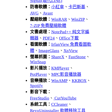
Signal(取代LINE)
防毒軟體：
小紅傘
、
卡巴斯基
、
AVG
、
Avast
壓縮軟體：
WinRAR
、
WinZIP
、
7-ZIP 免費壓縮軟體
文書處理：
NotePad++ 純文字編
輯器
、
PDF24
、
Office下載
看圖軟體：
IrfanView 免費看圖軟
體
、
ImageGlass
、
XnView
螢幕抓圖：
ShareX
、
FastStone
、
WinSnap
影片播放：
KMPlayer
、
PotPlayer
、
MPC影音播放器
音樂播放：
WinAMP
、
KKBOX
、
Spotify
影音下載：
FreeStudio
、
CutYouTube
系統工具：
CCleaner
、
RevoUninstaller 軟體移除工具