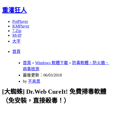
重灌狂人
PotPlayer
KMPlayer
7-Zip
MyIP
大字
Menu
Skip
首頁
to
content
首頁
»
Windows 軟體下載
»
防毒軟體、防火牆、
病毒檢測
最後更新：06/03/2018
by
不來恩
[大蜘蛛] Dr.Web CureIt! 免費掃毒軟體
（免安裝，直接殺毒！）