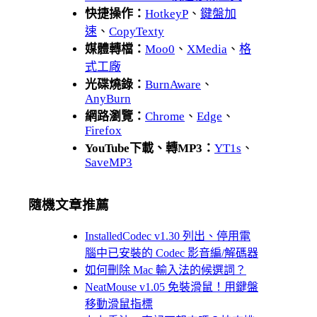
快捷操作：
HotkeyP
、
鍵盤加
速
、
CopyTexty
媒體轉檔：
Moo0
、
XMedia
、
格
式工廠
光碟燒錄：
BurnAware
、
AnyBurn
網路瀏覽：
Chrome
、
Edge
、
Firefox
YouTube下載、轉MP3：
YT1s
、
SaveMP3
隨機文章推薦
InstalledCodec v1.30 列出、停用電
腦中已安裝的 Codec 影音編/解碼器
如何刪除 Mac 輸入法的候選詞？
NeatMouse v1.05 免裝滑鼠！用鍵盤
移動滑鼠指標