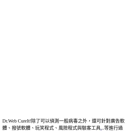
Dr.Web CureIt!除了可以偵測一般病毒之外，還可針對廣告軟
體、撥號軟體、玩笑程式、風險程式與駭客工具
.
..等進行過