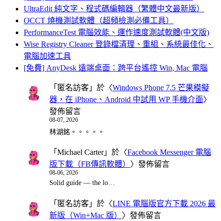
UltraEdit 純文字、程式碼編輯器（繁體中文最新版）
OCCT 燒機測試軟體（超頻檢測必備工具）
PerformanceTest 電腦效能、運作速度測試軟體(中文版)
Wise Registry Cleaner 登錄檔清理、重組、系統最佳化、
電腦加速工具
[免費] AnyDesk 遠端桌面：跨平台遙控 Win, Mac 電腦
「
匿名訪客
」於〈
Windows Phone 7.5 芒果模擬
器，在 iPhone、Android 中試用 WP 手機介面
〉
發佈留言
08-07, 2026
林湖銘。。。。。
「
Michael Carter
」於〈
Facebook Messenger 電腦
版下載（FB傳訊軟體）
〉發佈留言
08-06, 2026
Solid guide — the lo…
「
匿名訪客
」於〈
LINE 電腦版官方下載 2026 最
新版（Win+Mac 版）
〉發佈留言