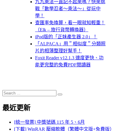
九九乘法一直記不起來嗎？快來挑
戰「數學忍者～乘法～」從玩中
學！
查匯率免換算，看一眼就知輕重！
（Elk – 旅行貨幣轉換器）
iPod版的「正妹產生器 2.0」！
「ALPACA」用＂相似度＂分類照
片的相簿整理好幫手！
Foxit Reader v12.1.3 速度更快、功
能更完整的免費PDF閱讀器
Search
Search
for:
最近更新
[統一發票] 中獎號碼 115 年 5、6月
[下載] WinRAR 壓縮軟體（繁體中文版+免費版）