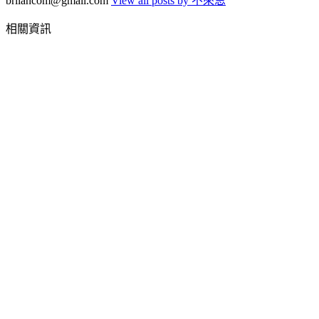
briiancom@gmail.com
View all posts by 不來恩
相關資訊