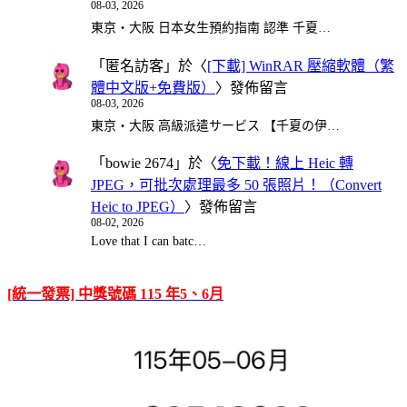
08-03, 2026
東京・大阪 日本女生預約指南 認準 千夏…
「
匿名訪客
」於〈
[下載] WinRAR 壓縮軟體（繁
體中文版+免費版）
〉發佈留言
08-03, 2026
東京・大阪 高級派遣サービス 【千夏の伊…
「
bowie 2674
」於〈
免下載！線上 Heic 轉
JPEG，可批次處理最多 50 張照片！（Convert
Heic to JPEG）
〉發佈留言
08-02, 2026
Love that I can batc…
[統一發票] 中獎號碼 115 年5、6月