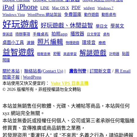
iPhone
iPad
PDF
widget
LINE
Mac OS X
Windows 7
免費圖庫
Windows Vista
WordPress 網站架設
動作遊戲
動態桌布
好玩遊戲
好玩遊戲、休閒益智
學英文
學日文
播放器
拍照app
待辦事項
手機桌布
學英語
日文學習
桌布
照片編輯
桌面小工具
環境音
濾鏡
療癒
物理遊戲
益智遊戲
解謎遊戲
舒壓
貼圖
計時器
睡眠音樂
英語學習
鬧鐘
關於本站
|
聯絡站長(Contact Us)
|
廣告刊登
|
訂閱新文章
/
用 Email
閱電子報
|
WordPress
本站使用又快又便宜的：
Vultr VPS 日本主機
© 2026 版權所有，非經授權請勿全文轉貼
本站並無銷售任何軟體、光碟、大補帖等商品，本站與任何
xyz 網站完全無關。
本站並無委託或授權任何個人、公司或第三者承辦任何電腦維
修買賣、宣傳推廣或商品銷售之業務，
若發現盜用 "重灌狂人" 或 "不來恩" 名義之行為，請協助通報