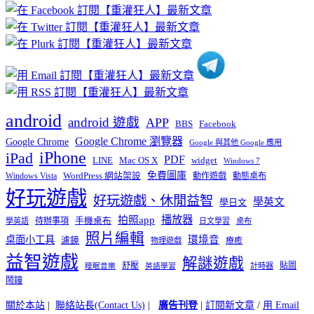
章
分
類
android
android 遊戲
APP
BBS
Facebook
Google Chrome 瀏覽器
Google Chrome
Google 與其他 Google 應用
iPhone
iPad
PDF
widget
LINE
Mac OS X
Windows 7
免費圖庫
Windows Vista
WordPress 網站架設
動作遊戲
動態桌布
好玩遊戲
好玩遊戲、休閒益智
學英文
學日文
播放器
拍照app
待辦事項
手機桌布
學英語
日文學習
桌布
照片編輯
桌面小工具
環境音
濾鏡
療癒
物理遊戲
益智遊戲
解謎遊戲
舒壓
貼圖
計時器
睡眠音樂
英語學習
鬧鐘
關於本站
|
聯絡站長(Contact Us)
|
廣告刊登
|
訂閱新文章
/
用 Email