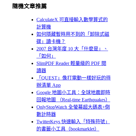
隨機文章推薦
CalculateX 可直接輸入數學算式的
計算機
如何隱藏暫時用不到的「卸除式磁
碟」讀卡機？
2007 台灣年度 10 大「什麼是」、
「如何」
SlimPDF Reader 輕量級的 PDF 閱
讀器
「QUEST」像打電動一樣好玩的待
辦清單 App
Google 地圖小工具：全球地震即時
回報地圖 （Real-time Earthquakes）
OnlyStopWatch 全螢幕超大碼表+倒
數計時器
TwitterKeys 快速輸入「特殊符號」
的書籤小工具（bookmarklet）