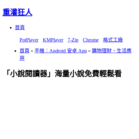
重灌狂人
Menu
Skip
首頁
to
content
PotPlayer
KMPlayer
7-Zip
Chrome
格式工廠
首頁
»
手機：Android 安卓 App
»
購物理財、生活應
用
「小說閱讀器」海量小說免費輕鬆看