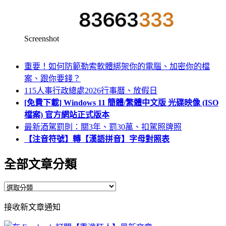
Screenshot
重要！如何防範勒索軟體綁架你的電腦、加密你的檔
案、跟你要錢？
115人事行政總處2026行事曆、放假日
[免費下載] Windows 11 簡體/繁體中文版 光碟映像 (ISO
檔案) 官方網站正式版本
最新酒駕罰則：關3年、罰30萬、扣駕照牌照
【注音符號】轉【漢語拼音】字母對照表
全部文章分類
全
部
接收新文章通知
文
章