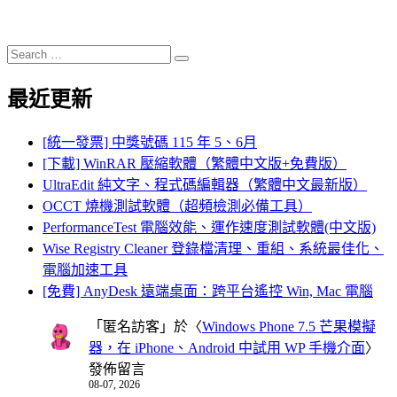
Search
Search
for:
最近更新
[統一發票] 中獎號碼 115 年 5、6月
[下載] WinRAR 壓縮軟體（繁體中文版+免費版）
UltraEdit 純文字、程式碼編輯器（繁體中文最新版）
OCCT 燒機測試軟體（超頻檢測必備工具）
PerformanceTest 電腦效能、運作速度測試軟體(中文版)
Wise Registry Cleaner 登錄檔清理、重組、系統最佳化、
電腦加速工具
[免費] AnyDesk 遠端桌面：跨平台遙控 Win, Mac 電腦
「
匿名訪客
」於〈
Windows Phone 7.5 芒果模擬
器，在 iPhone、Android 中試用 WP 手機介面
〉
發佈留言
08-07, 2026