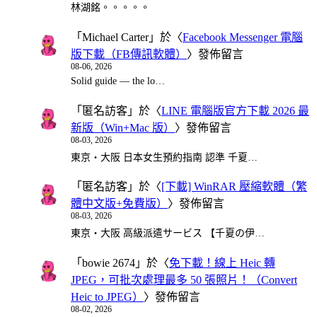
林湖銘。。。。。
「
Michael Carter
」於〈
Facebook Messenger 電腦
版下載（FB傳訊軟體）
〉發佈留言
08-06, 2026
Solid guide — the lo…
「
匿名訪客
」於〈
LINE 電腦版官方下載 2026 最
新版（Win+Mac 版）
〉發佈留言
08-03, 2026
東京・大阪 日本女生預約指南 認準 千夏…
「
匿名訪客
」於〈
[下載] WinRAR 壓縮軟體（繁
體中文版+免費版）
〉發佈留言
08-03, 2026
東京・大阪 高級派遣サービス 【千夏の伊…
「
bowie 2674
」於〈
免下載！線上 Heic 轉
JPEG，可批次處理最多 50 張照片！（Convert
Heic to JPEG）
〉發佈留言
08-02, 2026