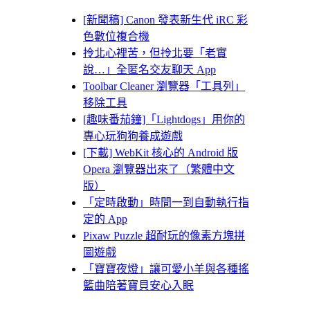
[新聞稿] Canon 發表新生代 iRC 彩
色數位複合機
拎北心裡苦，但拎北要「老實
說…」全匿名交友聊天 App
Toolbar Cleaner 瀏覽器「工具列」
移除工具
[趣味番茄鐘]「Lightdogs」用你的
專心玩狗狗養成遊戲
[下載] WebKit 核心的 Android 版
Opera 瀏覽器出來了（繁體中文
版）
「定時啟動」時間一到自動執行指
定的 App
Pixaw Puzzle 超耐玩的像素方塊拼
圖遊戲
「寶寶夜燈」讓可愛小羊與各種搖
籃曲陪著寶貝安心入眠