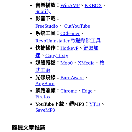
音樂播放：
WinAMP
、
KKBOX
、
Spotify
影音下載：
FreeStudio
、
CutYouTube
系統工具：
CCleaner
、
RevoUninstaller 軟體移除工具
快捷操作：
HotkeyP
、
鍵盤加
速
、
CopyTexty
媒體轉檔：
Moo0
、
XMedia
、
格
式工廠
光碟燒錄：
BurnAware
、
AnyBurn
網路瀏覽：
Chrome
、
Edge
、
Firefox
YouTube下載、轉MP3：
YT1s
、
SaveMP3
隨機文章推薦