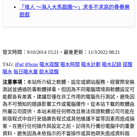
「堆人 ～海人大馬戲團～」求多不求高的疊疊樂
遊戲
發文時間：9/10/2014 15:21，最後更新：11/3/2022 08:21
TAG:
iPad
iPhone
喝水提醒
喝水時間
喝水計劃
喝水記錄
提醒
喝水
每日喝水量
飲水提醒
注意事項：
本站所介紹之軟體、設定或網站服務，經實際安裝
測試並通過防毒軟體掃毒。但因為不同電腦環境與軟體設定可
能都各有差異，建議您僅在非工作用的電腦先行測試，避免因
為不可預知的錯誤影響工作或電腦運作。從本站下載的軟體由
所屬公司提供，本站未經任何修改且無法保證軟體公司可能在
新版程式中自行安插廣告程式或其他維護不當等因素而造成損
害。在進行任何操作與設定之前，記得先行備份電腦中的重要
資料，避免因為未依指示的不當操作或其他疏失造成資料毀