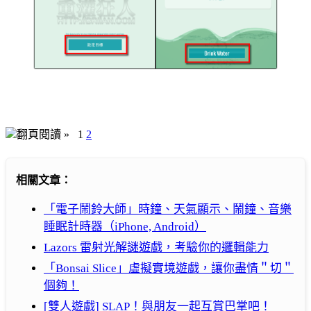
翻頁閱讀 »
1
2
相關文章：
「電子鬧鈴大師」時鐘、天氣顯示、鬧鐘、音樂
睡眠計時器（iPhone, Android）
Lazors 雷射光解謎遊戲，考驗你的邏輯能力
「Bonsai Slice」虛擬實境遊戲，讓你盡情＂切＂
個夠！
[雙人遊戲] SLAP！與朋友一起互賞巴掌吧！