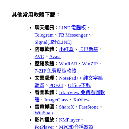
其他常用軟體下載：
聊天通訊：
LINE 電腦板
、
Telegram
、
FB Messenger
、
Signal(取代LINE)
防毒軟體：
小紅傘
、
卡巴斯基
、
AVG
、
Avast
壓縮軟體：
WinRAR
、
WinZIP
、
7-ZIP 免費壓縮軟體
文書處理：
NotePad++ 純文字編
輯器
、
PDF24
、
Office下載
看圖軟體：
IrfanView 免費看圖軟
體
、
ImageGlass
、
XnView
螢幕抓圖：
ShareX
、
FastStone
、
WinSnap
影片播放：
KMPlayer
、
PotPlayer
、
MPC影音播放器