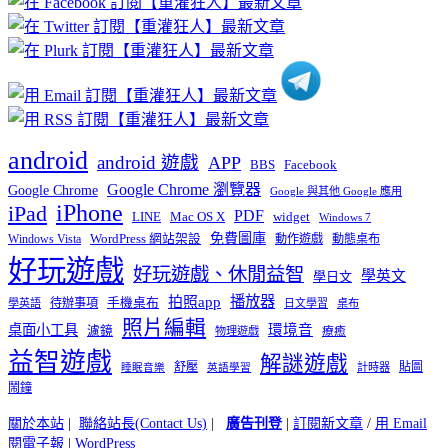
分
類
android
android 遊戲
APP
BBS
Facebook
Google Chrome 瀏覽器
Google Chrome
Google 與其他 Google 應用
iPhone
iPad
PDF
widget
LINE
Mac OS X
Windows 7
免費圖庫
Windows Vista
WordPress 網站架設
動作遊戲
動態桌布
好玩遊戲
好玩遊戲、休閒益智
學英文
學日文
播放器
拍照app
待辦事項
手機桌布
學英語
日文學習
桌布
照片編輯
桌面小工具
環境音
濾鏡
療癒
物理遊戲
益智遊戲
解謎遊戲
舒壓
貼圖
計時器
睡眠音樂
英語學習
鬧鐘
關於本站
|
聯絡站長(Contact Us)
|
廣告刊登
|
訂閱新文章
/
用 Email
閱電子報
|
WordPress