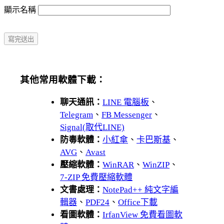
顯示名稱
其他常用軟體下載：
聊天通訊：
LINE 電腦板
、
Telegram
、
FB Messenger
、
Signal(取代LINE)
防毒軟體：
小紅傘
、
卡巴斯基
、
AVG
、
Avast
壓縮軟體：
WinRAR
、
WinZIP
、
7-ZIP 免費壓縮軟體
文書處理：
NotePad++ 純文字編
輯器
、
PDF24
、
Office下載
看圖軟體：
IrfanView 免費看圖軟