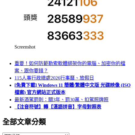
Screenshot
重要！如何防範勒索軟體綁架你的電腦、加密你的檔
案、跟你要錢？
115人事行政總處2026行事曆、放假日
[免費下載] Windows 11 簡體/繁體中文版 光碟映像 (ISO
檔案) 官方網站正式版本
最新酒駕罰則：關3年、罰30萬、扣駕照牌照
【注音符號】轉【漢語拼音】字母對照表
全部文章分類