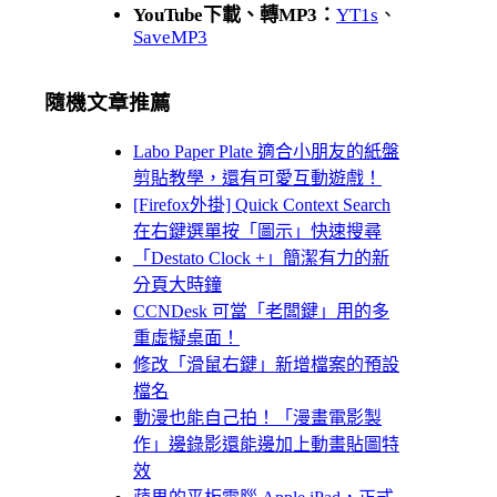
YouTube下載、轉MP3：
YT1s
、
SaveMP3
隨機文章推薦
Labo Paper Plate 適合小朋友的紙盤
剪貼教學，還有可愛互動遊戲！
[Firefox外掛] Quick Context Search
在右鍵選單按「圖示」快速搜尋
「Destato Clock +」簡潔有力的新
分頁大時鐘
CCNDesk 可當「老闆鍵」用的多
重虛擬桌面！
修改「滑鼠右鍵」新增檔案的預設
檔名
動漫也能自己拍！「漫畫電影製
作」邊錄影還能邊加上動畫貼圖特
效