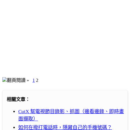
翻頁閱讀 »
1
2
相關文章：
CutX 幫電視節目錄影、抓圖（邊看邊錄、即時畫
面擷取）
如何在撥打電話時，隱藏自己的手機號碼？