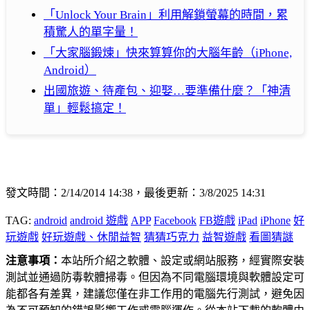
「Unlock Your Brain」利用解鎖螢幕的時間，累
積驚人的單字量！
「大家腦鍛煉」快來算算你的大腦年齡（iPhone,
Android）
出國旅遊、待產包、迎娶…要準備什麼？「神清
單」輕鬆搞定！
發文時間：2/14/2014 14:38，最後更新：3/8/2025 14:31
TAG:
android
android 遊戲
APP
Facebook
FB遊戲
iPad
iPhone
好
玩遊戲
好玩遊戲、休閒益智
猜猜巧克力
益智遊戲
看圖猜謎
注意事項：
本站所介紹之軟體、設定或網站服務，經實際安裝
測試並通過防毒軟體掃毒。但因為不同電腦環境與軟體設定可
能都各有差異，建議您僅在非工作用的電腦先行測試，避免因