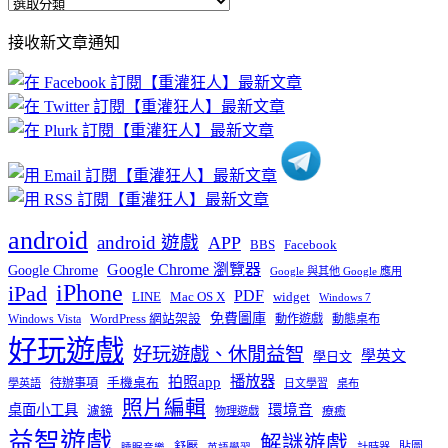
全
部
接收新文章通知
文
章
分
類
android
android 遊戲
APP
BBS
Facebook
Google Chrome 瀏覽器
Google Chrome
Google 與其他 Google 應用
iPhone
iPad
PDF
widget
LINE
Mac OS X
Windows 7
免費圖庫
Windows Vista
WordPress 網站架設
動作遊戲
動態桌布
好玩遊戲
好玩遊戲、休閒益智
學英文
學日文
播放器
拍照app
待辦事項
手機桌布
學英語
日文學習
桌布
照片編輯
桌面小工具
環境音
濾鏡
療癒
物理遊戲
益智遊戲
解謎遊戲
舒壓
貼圖
計時器
睡眠音樂
英語學習