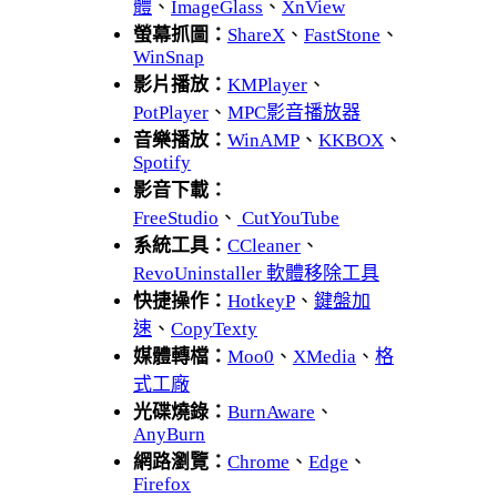
體
、
ImageGlass
、
XnView
螢幕抓圖：
ShareX
、
FastStone
、
WinSnap
影片播放：
KMPlayer
、
PotPlayer
、
MPC影音播放器
音樂播放：
WinAMP
、
KKBOX
、
Spotify
影音下載：
FreeStudio
、
CutYouTube
系統工具：
CCleaner
、
RevoUninstaller 軟體移除工具
快捷操作：
HotkeyP
、
鍵盤加
速
、
CopyTexty
媒體轉檔：
Moo0
、
XMedia
、
格
式工廠
光碟燒錄：
BurnAware
、
AnyBurn
網路瀏覽：
Chrome
、
Edge
、
Firefox