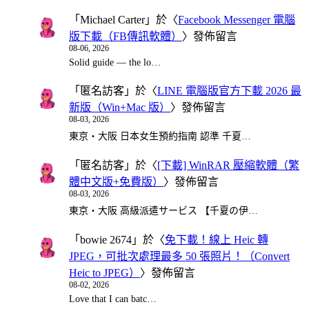
「
Michael Carter
」於〈
Facebook Messenger 電腦
版下載（FB傳訊軟體）
〉發佈留言
08-06, 2026
Solid guide — the lo…
「
匿名訪客
」於〈
LINE 電腦版官方下載 2026 最
新版（Win+Mac 版）
〉發佈留言
08-03, 2026
東京・大阪 日本女生預約指南 認準 千夏…
「
匿名訪客
」於〈
[下載] WinRAR 壓縮軟體（繁
體中文版+免費版）
〉發佈留言
08-03, 2026
東京・大阪 高級派遣サービス 【千夏の伊…
「
bowie 2674
」於〈
免下載！線上 Heic 轉
JPEG，可批次處理最多 50 張照片！（Convert
Heic to JPEG）
〉發佈留言
08-02, 2026
Love that I can batc…