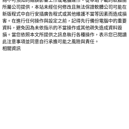
為不可預知的錯誤影響工作或電腦運作。從本站下載的軟體由
所屬公司提供，本站未經任何修改且無法保證軟體公司可能在
新版程式中自行安插廣告程式或其他維護不當等因素而造成損
害。在進行任何操作與設定之前，記得先行備份電腦中的重要
資料，避免因為未依指示的不當操作或其他疏失造成資料毀
損。當您依照本文所提供之訊息執行各種操作，表示您已閱讀
此注意事項並同意自行承擔可能之風險與責任。
相關資訊