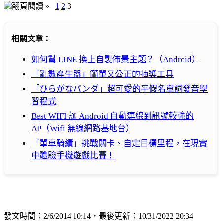
翻頁閱讀 »
1
2
3
相關文章：
如何幫 LINE 換上自製佈景主題？（Android）
「亂數產生器」簡單又公正的抽獎工具
「ひらがなパンダ」超可愛的平假名單詞發音學
習程式
Best WIFI 讓 Android 自動連線到訊號較強的
AP（Wifi 無線網路基地台）
「單車騎績」挑戰關卡、自定目標里程，在現實
中體驗手機遊戲比賽！
發文時間：2/6/2014 10:14，最後更新：10/31/2022 20:34