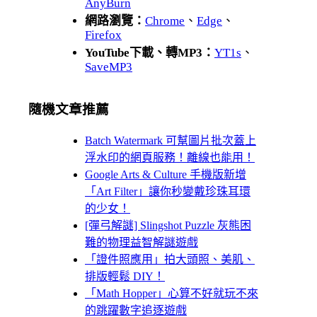
AnyBurn
網路瀏覽：
Chrome
、
Edge
、
Firefox
YouTube下載、轉MP3：
YT1s
、
SaveMP3
隨機文章推薦
Batch Watermark 可幫圖片批次蓋上
浮水印的網頁服務！離線也能用！
Google Arts & Culture 手機版新增
「Art Filter」讓你秒變戴珍珠耳環
的少女！
[彈弓解謎] Slingshot Puzzle 灰熊困
難的物理益智解謎遊戲
「證件照應用」拍大頭照、美肌、
排版輕鬆 DIY！
「Math Hopper」心算不好就玩不來
的跳躍數字追逐遊戲