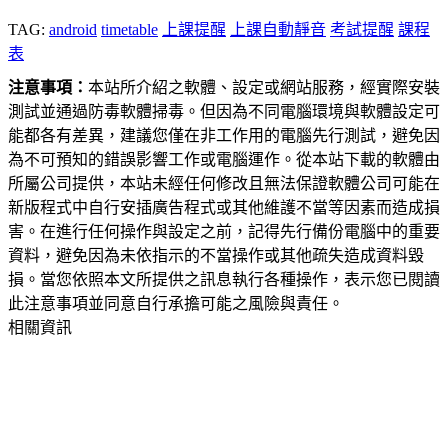
TAG:
android
timetable
上課提醒
上課自動靜音
考試提醒
課程
表
注意事項：
本站所介紹之軟體、設定或網站服務，經實際安裝
測試並通過防毒軟體掃毒。但因為不同電腦環境與軟體設定可
能都各有差異，建議您僅在非工作用的電腦先行測試，避免因
為不可預知的錯誤影響工作或電腦運作。從本站下載的軟體由
所屬公司提供，本站未經任何修改且無法保證軟體公司可能在
新版程式中自行安插廣告程式或其他維護不當等因素而造成損
害。在進行任何操作與設定之前，記得先行備份電腦中的重要
資料，避免因為未依指示的不當操作或其他疏失造成資料毀
損。當您依照本文所提供之訊息執行各種操作，表示您已閱讀
此注意事項並同意自行承擔可能之風險與責任。
相關資訊