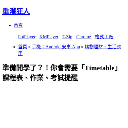
重灌狂人
Menu
Skip
首頁
to
content
PotPlayer
KMPlayer
7-Zip
Chrome
格式工廠
首頁
»
手機：Android 安卓 App
»
購物理財、生活應
用
準備開學了？！你會需要「Timetable」
課程表、作業、考試提醒