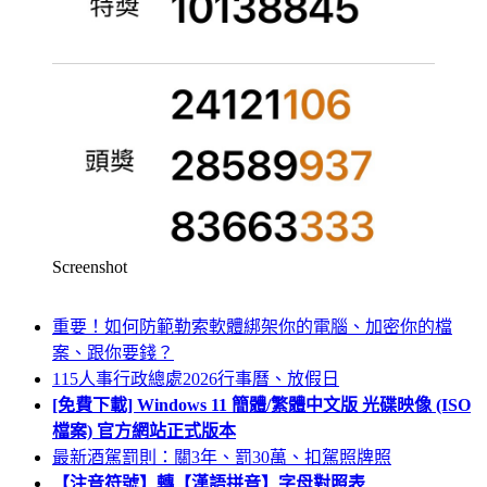
Screenshot
重要！如何防範勒索軟體綁架你的電腦、加密你的檔
案、跟你要錢？
115人事行政總處2026行事曆、放假日
[免費下載] Windows 11 簡體/繁體中文版 光碟映像 (ISO
檔案) 官方網站正式版本
最新酒駕罰則：關3年、罰30萬、扣駕照牌照
【注音符號】轉【漢語拼音】字母對照表