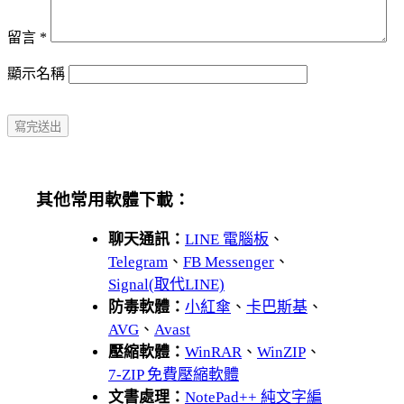
留言
*
顯示名稱
其他常用軟體下載：
聊天通訊：
LINE 電腦板
、
Telegram
、
FB Messenger
、
Signal(取代LINE)
防毒軟體：
小紅傘
、
卡巴斯基
、
AVG
、
Avast
壓縮軟體：
WinRAR
、
WinZIP
、
7-ZIP 免費壓縮軟體
文書處理：
NotePad++ 純文字編