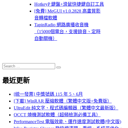
HotkeyP 鍵盤+滑鼠快捷鍵自訂工具
[免費] MeGUI v1.0.2828 高畫質影
音轉檔軟體
TapinRadio 網路廣播收音機
（15000個電台，支援錄音、定時
自動關機）
Search
Search
for:
最近更新
[統一發票] 中獎號碼 115 年 5、6月
[下載] WinRAR 壓縮軟體（繁體中文版+免費版）
UltraEdit 純文字、程式碼編輯器（繁體中文最新版）
OCCT 燒機測試軟體（超頻檢測必備工具）
PerformanceTest 電腦效能、運作速度測試軟體(中文版)