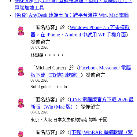
Wise Registry Cleaner 登錄檔清理、重組、系統最佳化、
電腦加速工具
[免費] AnyDesk 遠端桌面：跨平台遙控 Win, Mac 電腦
「
匿名訪客
」於〈
Windows Phone 7.5 芒果模擬
器，在 iPhone、Android 中試用 WP 手機介面
〉
發佈留言
08-07, 2026
林湖銘。。。。。
「
Michael Carter
」於〈
Facebook Messenger 電腦
版下載（FB傳訊軟體）
〉發佈留言
08-06, 2026
Solid guide — the lo…
「
匿名訪客
」於〈
LINE 電腦版官方下載 2026 最
新版（Win+Mac 版）
〉發佈留言
08-03, 2026
東京・大阪 日本女生預約指南 認準 千夏…
「
匿名訪客
」於〈
[下載] WinRAR 壓縮軟體（繁