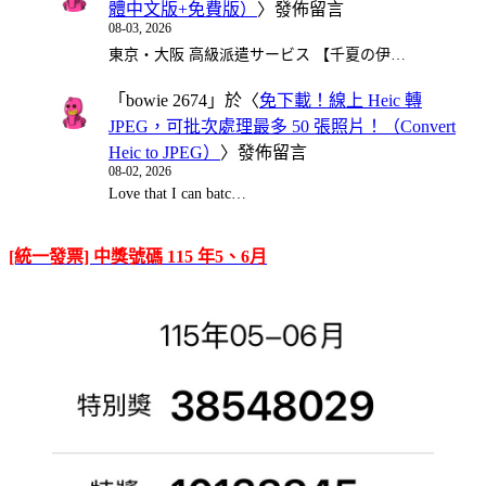
體中文版+免費版）
〉發佈留言
08-03, 2026
東京・大阪 高級派遣サービス 【千夏の伊…
「
bowie 2674
」於〈
免下載！線上 Heic 轉
JPEG，可批次處理最多 50 張照片！（Convert
Heic to JPEG）
〉發佈留言
08-02, 2026
Love that I can batc…
[統一發票] 中獎號碼 115 年5、6月