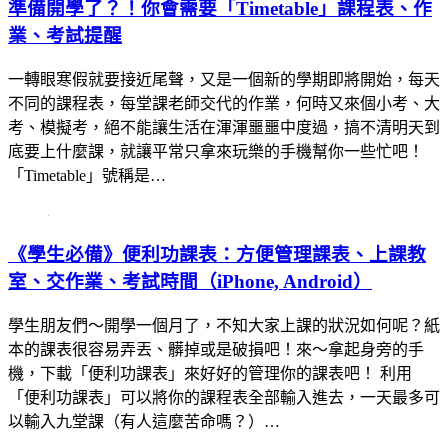
準備開學了？！你會需要「Timetable」課程表、作
業、考試提醒
一轉眼寒假就要接近尾聲，又是一個新的學期即將開始，每天
不同的課程表，每堂課老師交代的作業，何時又來個小考、大
考、模擬考，絕不能讓生活在渾渾噩噩中度過，搞不清明天到
底要上什麼課，就讓平常只拿來玩樂的手機幫你一些忙吧！
「Timetable」號稱是…
《學生必備》便利功課表：方便管理課表、上課教
室、交作業、考試時間（iPhone, Android）
學生朋友們～開學一個月了，不知大家上課的狀況如何呢？紙
本的課表很容易弄丟、髒掉或是破損吧！來～拿起身旁的手
機，下載「便利功課表」來好好的管理你的課表吧！ 利用
「便利功課表」可以將你的課程表全部輸入進去，一天最多可
以輸入九堂課（有人這麼苦命嗎？）…