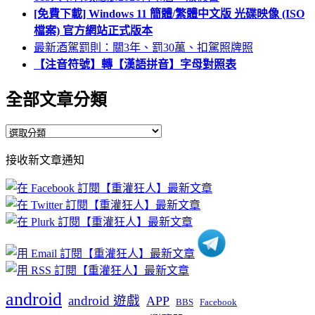
[免費下載] Windows 11 簡體/繁體中文版 光碟映像 (ISO
檔案) 官方網站正式版本
最新酒駕罰則：關3年、罰30萬、扣駕照牌照
【注音符號】轉【漢語拼音】字母對照表
全部文章分類
全
部
接收新文章通知
文
章
分
類
android
android 遊戲
APP
BBS
Facebook