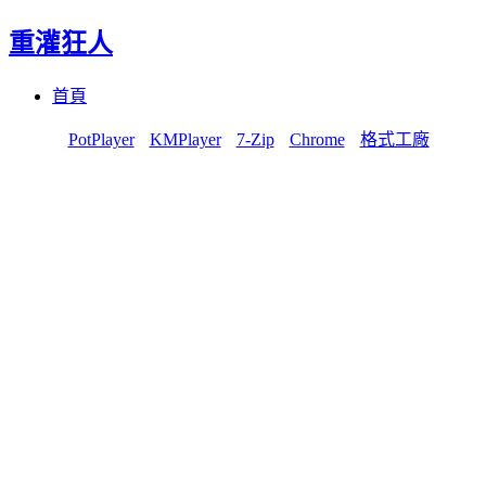
重灌狂人
Menu
Skip
首頁
to
content
PotPlayer
KMPlayer
7-Zip
Chrome
格式工廠