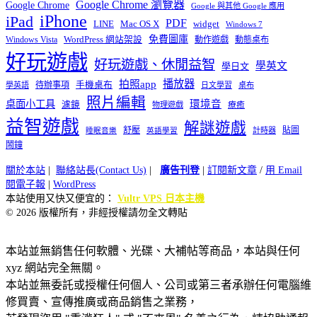
Google Chrome 瀏覽器
Google Chrome
Google 與其他 Google 應用
iPhone
iPad
PDF
widget
LINE
Mac OS X
Windows 7
免費圖庫
Windows Vista
WordPress 網站架設
動作遊戲
動態桌布
好玩遊戲
好玩遊戲、休閒益智
學英文
學日文
播放器
拍照app
待辦事項
手機桌布
學英語
日文學習
桌布
照片編輯
桌面小工具
環境音
濾鏡
療癒
物理遊戲
益智遊戲
解謎遊戲
舒壓
貼圖
計時器
睡眠音樂
英語學習
鬧鐘
關於本站
|
聯絡站長(Contact Us)
|
廣告刊登
|
訂閱新文章
/
用 Email
閱電子報
|
WordPress
本站使用又快又便宜的：
Vultr VPS 日本主機
© 2026 版權所有，非經授權請勿全文轉貼
本站並無銷售任何軟體、光碟、大補帖等商品，本站與任何
xyz 網站完全無關。
本站並無委託或授權任何個人、公司或第三者承辦任何電腦維
修買賣、宣傳推廣或商品銷售之業務，