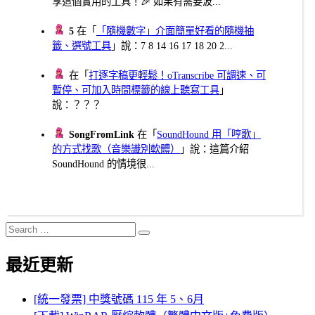
享這個實用的工具！🎉 如果有需要波...
5
在「
「隨機數字」介面簡單好看的隨機抽
籤、選號工具
」說：7 8 14 16 17 18 20 2...
在「
打逐字稿更輕鬆！oTranscribe 可調速、可
暫停、可加入時間標籤的線上聽寫工具
」
說：？？？
SongFromLink
在「
SoundHound 用「哼歌」
的方式找歌（音樂識別軟體）
」說：這篇介紹
SoundHound 的情境很...
Search
Search
for:
最近更新
[統一發票] 中獎號碼 115 年 5、6月