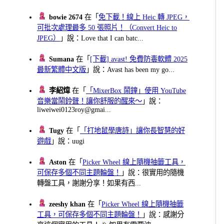
bowie 2674
在「
免下載！線上 Heic 轉 JPEG，
可批次處理最多 50 張照片！（Convert Heic to
JPEG）
」說：Love that I can batc...
Sumana
在「
[下載] avast! 免費防毒軟體 2025
最新繁體中文版
」說：Avast has been my go...
李紹煒
在「
「MixerBox 鬧鐘」使用 YouTube
音樂當鬧鈴聲！讓你舒服的醒來～
」說：
liweiwei0123roy@gmai...
Tugy
在「
「打地鼠學唐詩」讓你長智慧的好
遊戲
」說：uugi
Aston
在「
Picker Wheel 線上隨機抽籤工具，
可保存多個不同主題輪盤！
」說：很實用的隨機
轉盤工具，謝謝分享！如果有西...
zeeshy khan
在「
Picker Wheel 線上隨機抽籤
工具，可保存多個不同主題輪盤！
」說：感謝分