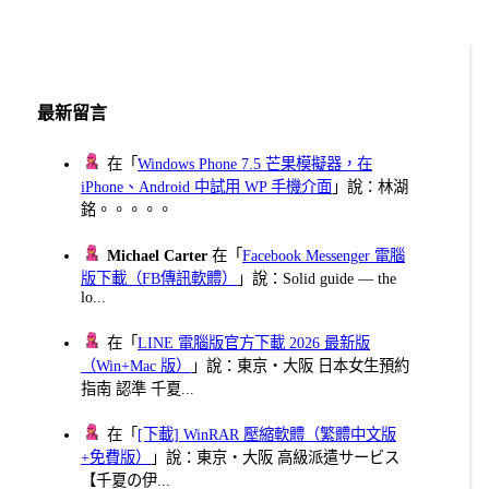
最新留言
在「
Windows Phone 7.5 芒果模擬器，在
iPhone、Android 中試用 WP 手機介面
」說：林湖
銘。。。。。
Michael Carter
在「
Facebook Messenger 電腦
版下載（FB傳訊軟體）
」說：Solid guide — the
lo...
在「
LINE 電腦版官方下載 2026 最新版
（Win+Mac 版）
」說：東京・大阪 日本女生預約
指南 認準 千夏...
在「
[下載] WinRAR 壓縮軟體（繁體中文版
+免費版）
」說：東京・大阪 高級派遣サービス
【千夏の伊...