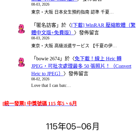
08-03, 2026
東京・大阪 日本女生預約指南 認準 千夏…
「
匿名訪客
」於〈
[下載] WinRAR 壓縮軟體（繁
體中文版+免費版）
〉發佈留言
08-03, 2026
東京・大阪 高級派遣サービス 【千夏の伊…
「
bowie 2674
」於〈
免下載！線上 Heic 轉
JPEG，可批次處理最多 50 張照片！（Convert
Heic to JPEG）
〉發佈留言
08-02, 2026
Love that I can batc…
[統一發票] 中獎號碼 115 年5、6月