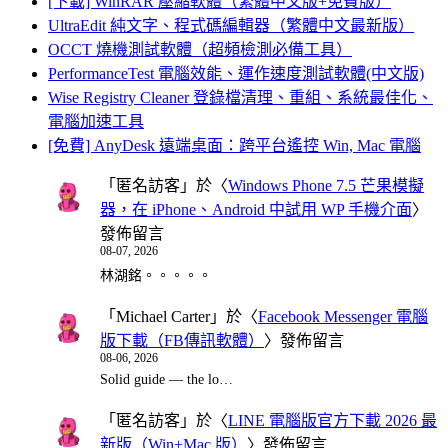
[下載] WinRAR 壓縮軟體（繁體中文版+免費版）
UltraEdit 純文字、程式碼編輯器（繁體中文最新版）
OCCT 燒機測試軟體（超頻檢測必備工具）
PerformanceTest 電腦效能、運作速度測試軟體(中文版)
Wise Registry Cleaner 登錄檔清理、重組、系統最佳化、
電腦加速工具
[免費] AnyDesk 遠端桌面：跨平台遙控 Win, Mac 電腦
「
匿名訪客
」於〈
Windows Phone 7.5 芒果模擬
器，在 iPhone、Android 中試用 WP 手機介面
〉
發佈留言
08-07, 2026
林湖銘。。。。。
「
Michael Carter
」於〈
Facebook Messenger 電腦
版下載（FB傳訊軟體）
〉發佈留言
08-06, 2026
Solid guide — the lo…
「
匿名訪客
」於〈
LINE 電腦版官方下載 2026 最
新版（Win+Mac 版）
〉發佈留言