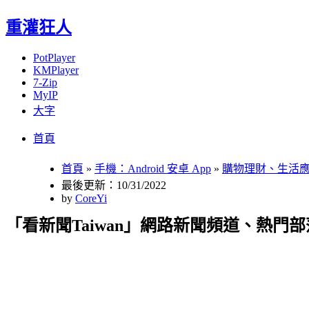
重灌狂人
PotPlayer
KMPlayer
7-Zip
MyIP
大字
Menu
Skip
首頁
to
content
首頁
»
手機：Android 安卓 App
»
購物理財、生活
最後更新：10/31/2022
by
CoreYi
「看新聞Taiwan」網路新聞頻道、熱門部落