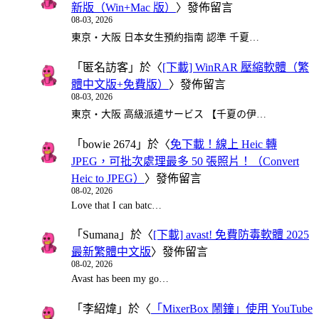
新版（Win+Mac 版）
〉發佈留言
08-03, 2026
東京・大阪 日本女生預約指南 認準 千夏…
「
匿名訪客
」於〈
[下載] WinRAR 壓縮軟體（繁
體中文版+免費版）
〉發佈留言
08-03, 2026
東京・大阪 高級派遣サービス 【千夏の伊…
「
bowie 2674
」於〈
免下載！線上 Heic 轉
JPEG，可批次處理最多 50 張照片！（Convert
Heic to JPEG）
〉發佈留言
08-02, 2026
Love that I can batc…
「
Sumana
」於〈
[下載] avast! 免費防毒軟體 2025
最新繁體中文版
〉發佈留言
08-02, 2026
Avast has been my go…
「
李紹煒
」於〈
「MixerBox 鬧鐘」使用 YouTube