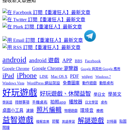
接收新文章通知
文
章
分
類
android
android 遊戲
APP
BBS
Facebook
Google Chrome 瀏覽器
Google Chrome
Google 與其他 Google 應用
iPhone
iPad
PDF
widget
LINE
Mac OS X
Windows 7
免費圖庫
Windows Vista
WordPress 網站架設
動作遊戲
動態桌布
好玩遊戲
好玩遊戲、休閒益智
學英文
學日文
播放器
拍照app
待辦事項
手機桌布
學英語
日文學習
桌布
照片編輯
桌面小工具
環境音
濾鏡
療癒
物理遊戲
益智遊戲
解謎遊戲
舒壓
貼圖
計時器
睡眠音樂
英語學習
鬧鐘