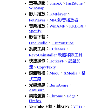
螢幕抓圖：
ShareX
、
FastStone
、
WinSnap
影片播放：
KMPlayer
、
PotPlayer
、
MPC影音播放器
音樂播放：
WinAMP
、
KKBOX
、
Spotify
影音下載：
FreeStudio
、
CutYouTube
系統工具：
CCleaner
、
RevoUninstaller 軟體移除工具
快捷操作：
HotkeyP
、
鍵盤加
速
、
CopyTexty
媒體轉檔：
Moo0
、
XMedia
、
格
式工廠
光碟燒錄：
BurnAware
、
AnyBurn
網路瀏覽：
Chrome
、
Edge
、
Firefox
YouTube下載、轉MP3：
YT1s
、