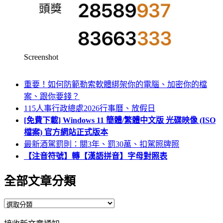
Screenshot
重要！如何防範勒索軟體綁架你的電腦、加密你的檔
案、跟你要錢？
115人事行政總處2026行事曆、放假日
[免費下載] Windows 11 簡體/繁體中文版 光碟映像 (ISO
檔案) 官方網站正式版本
最新酒駕罰則：關3年、罰30萬、扣駕照牌照
【注音符號】轉【漢語拼音】字母對照表
全部文章分類
全
部