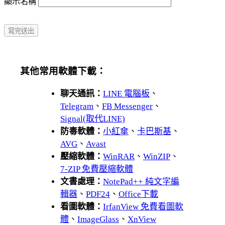
顯示名稱
其他常用軟體下載：
聊天通訊：
LINE 電腦板
、
Telegram
、
FB Messenger
、
Signal(取代LINE)
防毒軟體：
小紅傘
、
卡巴斯基
、
AVG
、
Avast
壓縮軟體：
WinRAR
、
WinZIP
、
7-ZIP 免費壓縮軟體
文書處理：
NotePad++ 純文字編
輯器
、
PDF24
、
Office下載
看圖軟體：
IrfanView 免費看圖軟
體
、
ImageGlass
、
XnView