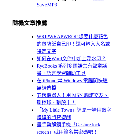
SaveMP3
隨機文章推薦
WRIPWRAPWROP 想要什麼花色
的包裝紙自己印！還可輸入人名或
特定文字
如何在Word文件中加上浮水印？
RyeBooks 系列多國語言有聲童話
書，語言學習輔助工具
在 iPhone ⇄ Windows 電腦間快速
無線傳檔
五樓機器人！用 MSN 聯誼交友、
聊棒球、聊股市！
「My Little Town」這是一場用數字
造鎮的鬥智遊戲
畫手勢解鎖手機「Gesture lock
screen」就用簽名當密碼吧！