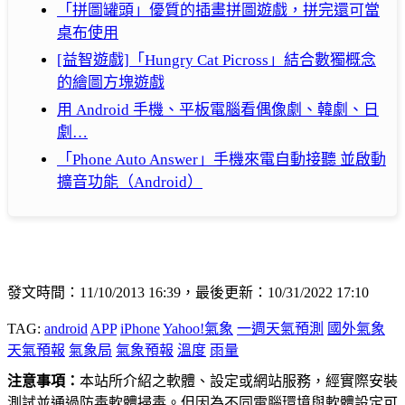
「拼圖罐頭」優質的插畫拼圖遊戲，拼完還可當
桌布使用
[益智遊戲]「Hungry Cat Picross」結合數獨概念
的繪圖方塊遊戲
用 Android 手機、平板電腦看偶像劇、韓劇、日
劇…
「Phone Auto Answer」手機來電自動接聽 並啟動
擴音功能（Android）
發文時間：11/10/2013 16:39，最後更新：10/31/2022 17:10
TAG:
android
APP
iPhone
Yahoo!氣象
一週天氣預測
國外氣象
天氣預報
氣象局
氣象預報
溫度
雨量
注意事項：
本站所介紹之軟體、設定或網站服務，經實際安裝
測試並通過防毒軟體掃毒。但因為不同電腦環境與軟體設定可